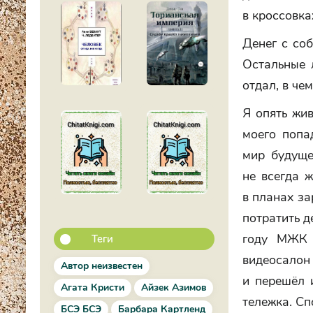
в кроссовка
Денег с соб
Остальные 
отдал, в че
Я опять жи
моего попа
мир будуще
не всегда 
в планах за
потратить д
году МЖК 
Теги
видеосалон 
Автор неизвестен
и перешёл и
Агата Кристи
Айзек Азимов
тележка. Сп
БСЭ БСЭ
Барбара Картленд