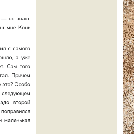
л — не знаю.
ыш мне Конь
ил с самого
ошло, а уже
т. Сам того
тал. Причем
е это? Особо
 в следующем
адо второй
, поправился
 и маленькая