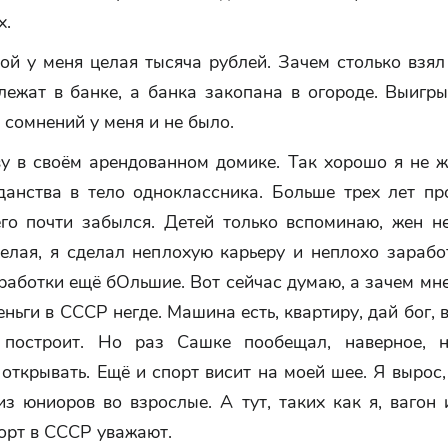
х.
ой у меня целая тысяча рублей. Зачем столько взя
лежат в банке, а банка закопана в огороде. Выигр
м сомнений у меня и не было.
ву в своём арендованном домике. Так хорошо я не ж
данства в тело одноклассника. Больше трех лет пр
го почти забылся. Детей только вспоминаю, жен не
желая, я сделал неплохую карьеру и неплохо зарабо
работки ещё бОльшие. Вот сейчас думаю, а зачем мн
еньги в СССР негде. Машина есть, квартиру, дай бог,
построит. Но раз Сашке пообещал, наверное, н
открывать. Ещё и спорт висит на моей шее. Я вырос
з юниоров во взрослые. А тут, таких как я, вагон
орт в СССР уважают.