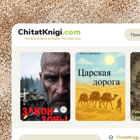
ChitatKnigi
.com
Читать книги онлайн полностью
ChitatKnigi