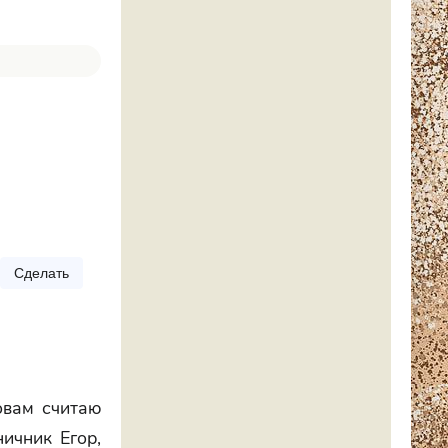
Сделать
овам считаю
ичник Егор,