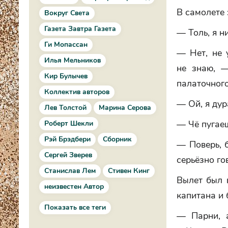
В самолете 
Вокруг Света
Газета Завтра Газета
— Толь, я н
Ги Мопассан
— Нет, не 
Илья Мельников
не знаю, —
Кир Булычев
палаточного
Коллектив авторов
— Ой, я дур
Лев Толстой
Марина Серова
— Чё пугае
Роберт Шекли
Рэй Брэдбери
Сборник
— Поверь, 
Сергей Зверев
серьёзно го
Станислав Лем
Стивен Кинг
Вылет был в
неизвестен Автор
капитана и 
Показать все теги
— Парни, а