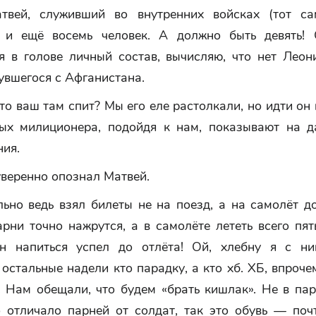
твей, служивший во внутренних войсках (тот с
 и ещё восемь человек. А должно быть девять! 
я в голове личный состав, вычисляю, что нет Леони
увшегося с Афганистана.
то ваш там спит? Мы его еле растолкали, но идти он
ых милиционера, подойдя к нам, показывают на д
ния.
веренно опознал Матвей.
льно ведь взял билеты не на поезд, а на самолёт д
рни точно нажрутся, а в самолёте лететь всего пят
н напиться успел до отлёта! Ой, хлебну я с ни
 остальные надели кто парадку, а кто хб. ХБ, впрочем
. Нам обещали, что будем «брать кишлак». Не в пар
о отличало парней от солдат, так это обувь — поч