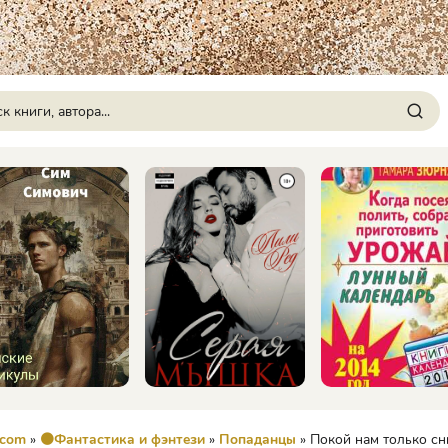
.com
»
🟠Фантастика и фэнтези
»
Попаданцы
» Покой нам только снится (СИ