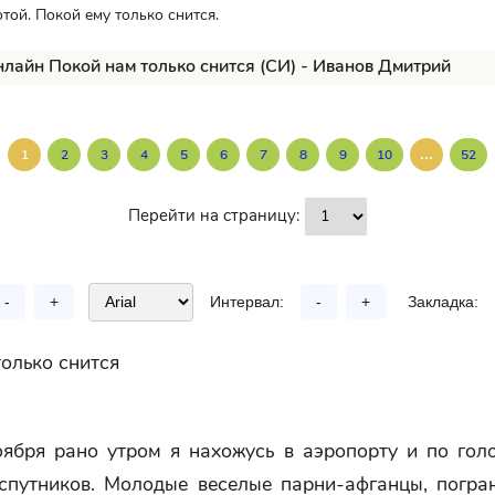
той. Покой ему только снится.
нлайн Покой нам только снится (СИ) - Иванов Дмитрий
...
1
2
3
4
5
6
7
8
9
10
52
Перейти на страницу:
-
+
Интервал:
-
+
Закладка:
олько снится
оября рано утром я нахожусь в аэропорту и по гол
 спутников. Молодые веселые парни-афганцы, погран