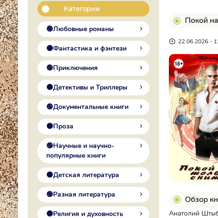
Категории
Покой на
🟢Любовные романы
22.06.2026 - 1
🟠Фантастика и фэнтези
🟢Приключения
🟠Детективы и Триллеры
🟢Документальные книги
🟠Проза
🟢Научные и научно-
популярные книги
🟠Детская литература
🟢Разная литература
Обзор кн
Анатолий Штыба
🟠Религия и духовность