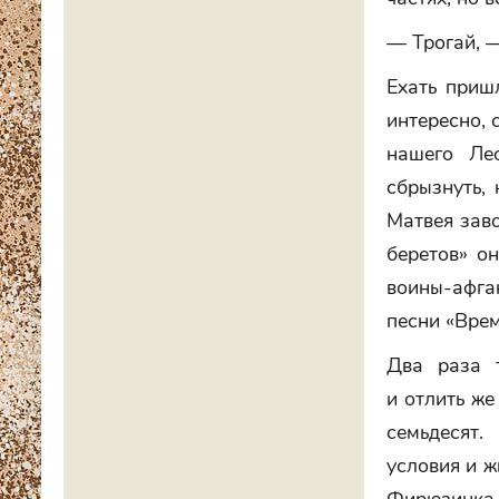
— Трогай, —
Ехать приш
интересно, 
нашего Ле
сбрызнуть,
Матвея заво
беретов» он
воины-афга
песни «Врем
Два раза т
и отлить же
семьдесят.
условия и ж
Фирюзинка.