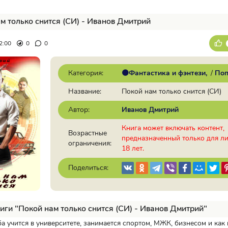
м только снится (СИ) - Иванов Дмитрий
2:00
0
0
Категория:
🟠Фантастика и фэнтези
/
Поп
Название:
Покой нам только снится (СИ)
Автор:
Иванов Дмитрий
Книга может включать контент,
Возрастные
предназначенный только для л
ограничения:
18 лет.
Поделиться:
иги "Покой нам только снится (СИ) - Иванов Дмитрий"
 учится в университете, занимается спортом, МЖК, бизнесом и как 