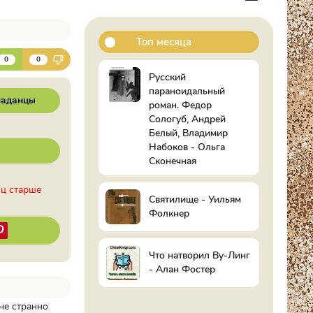
Топ месяца
К
0
0
Русский
параноидальный
аданцы
роман. Федор
Сологуб, Андрей
Белый, Владимир
Набоков - Ольга
Сконечная
иц старше
Святилище - Уильям
Фолкнер
Что натворил Ву-Линг
- Алан Фостер
не странно