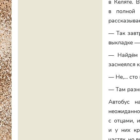
в Келяте. 
в полной 
рассказыва
— Так завт
выкладке — 
— Найдём д
засмеялся к
— Не,… сто 
— Там разни
Автобус н
неожиданно
с отцами, 
и у них кр
частях, но 