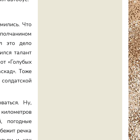
мились. Что
нополчанином
л это дело
ился талант
 от «Голубых
аскад». Тоже
 солдатской
ваться. Ну,
о километров
й, погодные
 бежит речка
дьем и, как