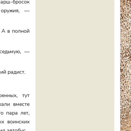
марш-бросок
 оружия, —
 А в полной
 седьмую, —
ий радист.
енных, тут
хали вместе
о пара лет,
ых воинских
ил автобус.