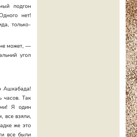
амый подгон
Одного нет!
да, только-
 не может, —
альний угол
о Ашхабада!
ь часов. Так
ми! Я один
, все взяли,
адке же это
ти все были