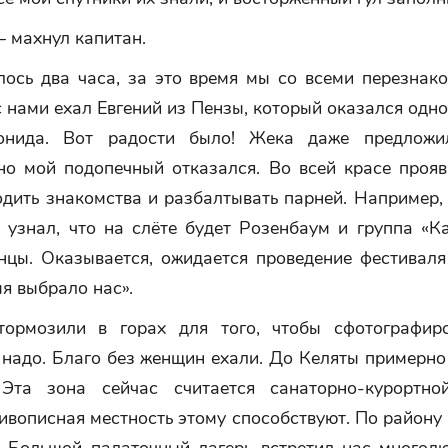
 махнул капитан.
лось два часа, за это время мы со всеми перезнако
с нами ехал Евгений из Пензы, который оказался од
онида. Вот радости было! Жека даже предложи
 но мой подопечный отказался. Во всей красе прояв
дить знакомства и разбалтывать парней. Например,
 узнал, что на слёте будет Розенбаум и группа «К
нцы. Оказывается, ожидается проведение фестиваля
я выбрало нас».
ормозили в горах для того, чтобы сфотографиро
 надо. Благо без женщин ехали. До Келяты примерн
 Эта зона сейчас считается санаторно-курортно
ивописная местность этому способствуют. По району
 Большой палаточный лагерь встретил нас многолю