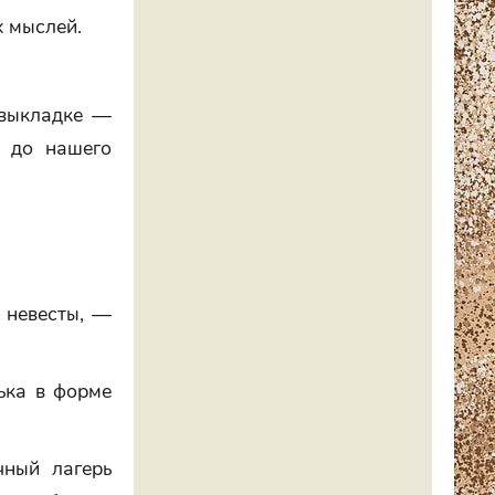
х мыслей.
 выкладке —
а до нашего
 невесты, —
дька в форме
чный лагерь