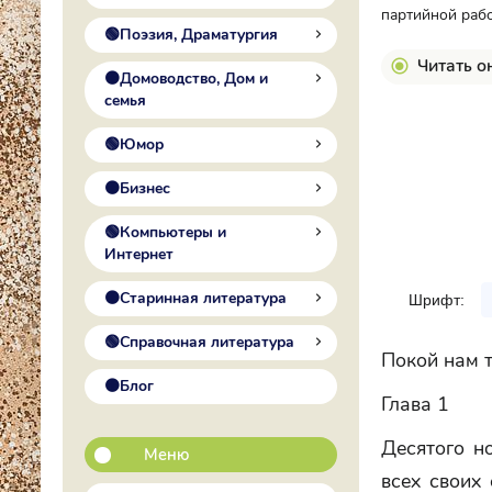
партийной рабо
🟢Поэзия, Драматургия
Читать о
🟠Домоводство, Дом и
семья
🟢Юмор
🟠Бизнес
🟢Компьютеры и
Интернет
🟠Старинная литература
Шрифт:
🟢Справочная литература
Покой нам т
🟠Блог
Глава 1
Десятого н
Меню
всех своих