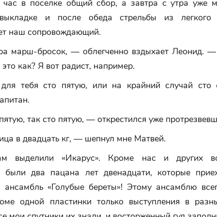
В час в поселке общий сбор, а завтра с утра уже 
выкладке и после обеда стрельбы из легкого
ет наш сопровождающий.
ра марш-бросок, — облегченно вздыхает Леонид. —
это как? Я вот радист, например.
ля тебя сто пятую, или на крайний случай сто
апитан.
пятую, так сто пятую, — открестился уже протрезвевш
ца в двадцать кг, — шепнул мне Матвей.
ам выделили «Икарус». Кроме нас и других во
 были два пацана лет двенадцати, которые прие
и ансамбль «Голубые береты»! Этому ансамблю всег
оме одной пластинки только выступления в разн
все мои спутники их знали, и восторженный гул заполн