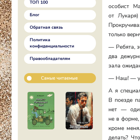
ТОП 100
особист Ма
от Лукаря)
Блог
Прокручива
Обратная связь
только верн
Политика
— Ребята, э
конфиденциальности
два дежурн
Правообладателям
зала ожида
— Наш! — у
Самые читаемые
А я специа
В поезде па
нет — оди
не в форме,
кроме меня
делать? Чт