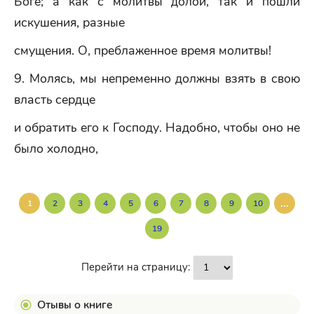
Боге; а как с молитвы долой, так и пошли
искушения, разные
смущения. О, преблаженное время молитвы!
9. Молясь, мы непременно должны взять в свою
власть сердце
и обратить его к Господу. Надобно, чтобы оно не
было холодно,
...
1
2
3
4
5
6
7
8
9
10
19
Перейти на страницу:
Отывы о книге