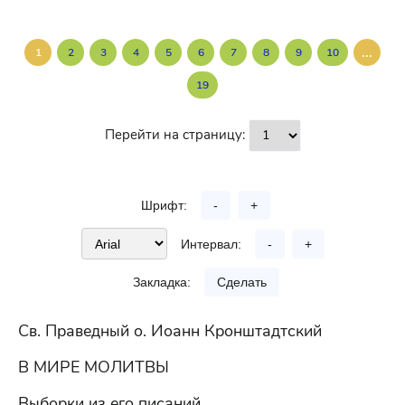
...
1
2
3
4
5
6
7
8
9
10
19
Перейти на страницу:
Шрифт:
-
+
Интервал:
-
+
Закладка:
Сделать
Св. Праведный о. Иоанн Кронштадтский
В МИРЕ МОЛИТВЫ
Выборки из его писаний