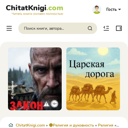
ChitatKnigi
.com
Гость
Читать книги онлайн полностью
ChitatKnigi.com
»
🟠Религия и духовность
»
Религия
» В мире молитвы - Иоанн Кронштадтский