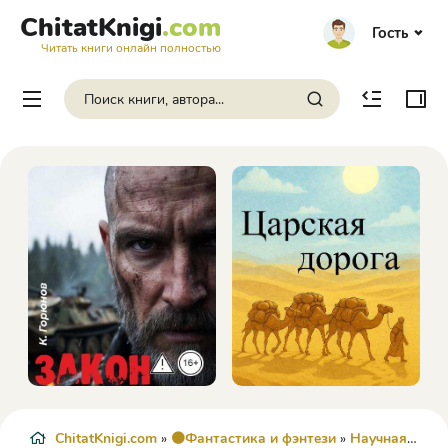
ChitatKnigi
.com
Гость
Читать книги онлайн полностью
ChitatKnigi.com
»
🟠Фантастика и фэнтези
»
Научная Фантастика