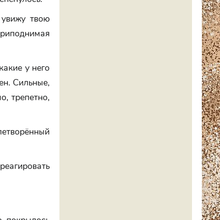
 увижу твою
риподнимая
какие у него
ен. Сильные,
о, трепетно,
етворённый
 реагировать