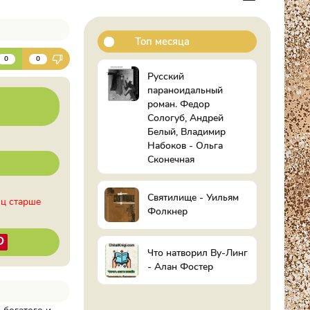
Топ месяца
К
0
0
Русский
параноидальный
роман. Федор
Сологуб, Андрей
Белый, Владимир
Набоков - Ольга
Сконечная
Святилище - Уильям
иц старше
Фолкнер
Что натворил Ву-Линг
- Алан Фостер