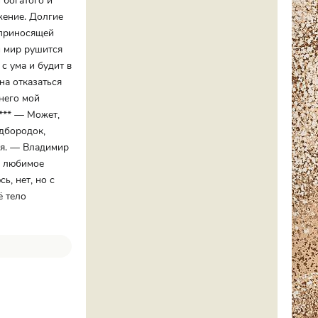
 богатого и
жение. Долгие
 приносящей
й мир рушится
с ума и будит в
на отказаться
 него мой
 *** — Может,
дбородок,
 я. — Владимир
ё любимое
ь, нет, но с
ё тело