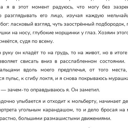
 а я в этот момент радуюсь, что могу без зазре
о разглядывать его лицо, изучая каждую мельчай
 бог: ласковый взгляд, чуть заострённый подбородок, 
шки на носу, глубокие морщинки у глаз. Хозяин этог
смеётся, судя по всему.
руку он кладёт то на грудь, то на живот, но в итоге
зволяет свисать вниз в расслабленном состоянии.
альцами вдоль моего предплечья, от того места,
я пульс, к сгибу локтя, и я снова покрываюсь мурашк
 — зачем-то оправдываюсь я. Он заметил.
дочно улыбается и отходит к мольберту, начинает д
ртрета угольным карандашом, то и дело бросая на 
трастно, большими размашистыми движениями.