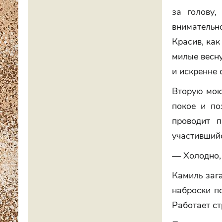
за голову,
внимательн
Красив, как
милые весну
и искренне 
Вторую мою 
покое и по
проводит п
участившийс
— Холодно,
Камиль зага
наброски по
Работает с