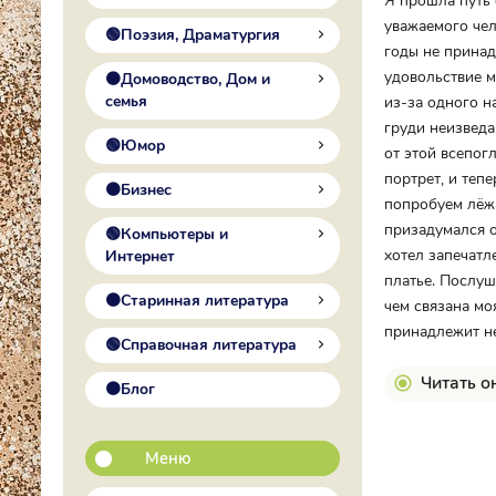
Я прошла путь 
уважаемого чел
🟢Поэзия, Драматургия
годы не принад
удовольствие м
🟠Домоводство, Дом и
семья
из-за одного н
груди неизведа
🟢Юмор
от этой всепогл
портрет, и теп
🟠Бизнес
попробуем лёжа
призадумался о
🟢Компьютеры и
хотел запечатл
Интернет
платье. Послуш
🟠Старинная литература
чем связана мо
принадлежит не
🟢Справочная литература
Читать о
🟠Блог
Меню