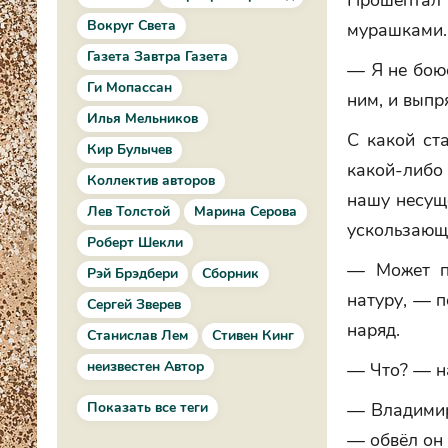
Прошептал 
Вокруг Света
мурашками.
Газета Завтра Газета
— Я не боюс
Ги Мопассан
ним, и выпр
Илья Мельников
С какой ста
Кир Булычев
какой-либо
Коллектив авторов
нашу несуще
Лев Толстой
Марина Серова
ускользающ
Роберт Шекли
— Может п
Рэй Брэдбери
Сборник
натуру, — п
Сергей Зверев
наряд.
Станислав Лем
Стивен Кинг
неизвестен Автор
— Что? — на
Показать все теги
— Владимир
— обвёл он 