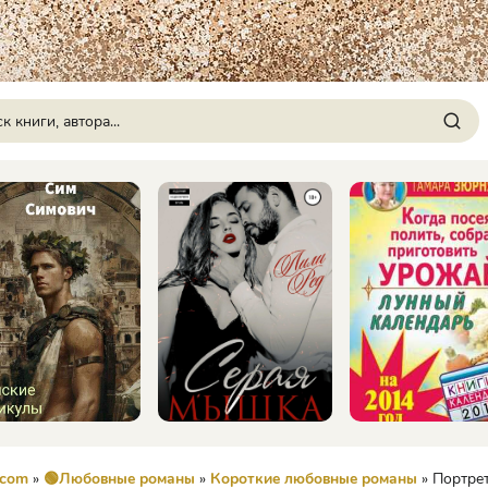
.com
»
🟢Любовные романы
»
Короткие любовные романы
» Портрет соде