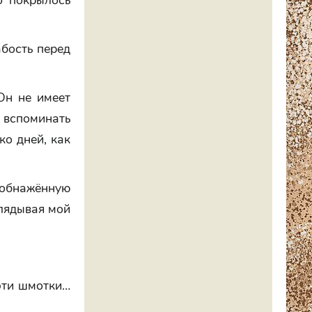
о покрылось
абость перед
 Он не имеет
 вспоминать
ко дней, как
обнажённую
глядывая мой
эти шмотки…