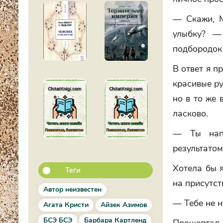
— Скажи, М
улыбку? —
подбородок 
В ответ я п
красивые ру
но в то же 
ласково.
— Ты напр
результатом
Хотела бы я
Теги
на присутс
Автор неизвестен
— Тебе не н
Агата Кристи
Айзек Азимов
БСЭ БСЭ
Барбара Картленд