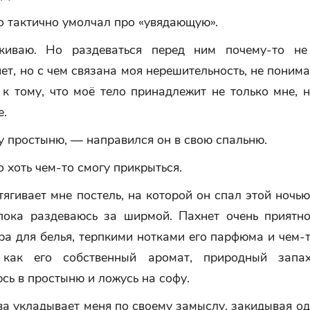
о тактично умолчал про «увядающую».
киваю. Но раздеваться перед ним почему-то не
нет, но с чем связана моя нерешительность, не поним
к тому, что моё тело принадлежит не только мне, 
е.
у простыню, — направился он в свою спальню.
о хоть чем-то смогу прикрыться.
ягивает мне постель, на которой он спал этой ночью
пока раздеваюсь за ширмой. Пахнет очень приятно
а для белья, терпкими нотками его парфюма и чем-т
 как его собственный аромат, природный запах
ь в простыню и ложусь на софу.
а укладывает меня по своему замыслу, закидывая о