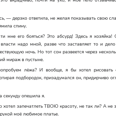
это вкрадчиво, почти на ухо, и моё тело отзывчив
ь, — дерзко ответила, не желая показывать свою сл
ямила спину.
ти мне его бояться? Это абсурд! Здесь я хозяйка!
 власти надо мной, разве что заставляет то и дело
ствующую ночь. Но тот сон развеется через несколь
ий мираж в пустыне.
опробуем лёжа? И вообще, я бы хотел рисовать 
отирая подбородок, призадумался он, придирчиво о
 секунду опешила я.
 хотел запечатлеть ТВОЮ красоту, не так ли? А не 
рукой моё любимое платье.