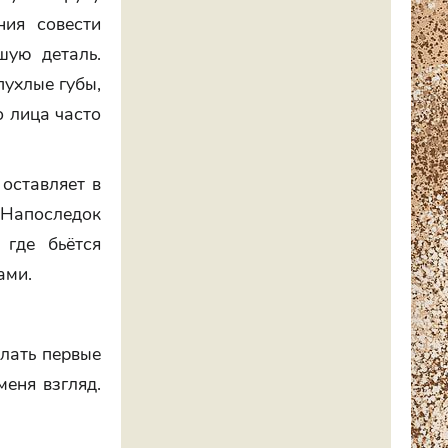
ния совести
шую деталь.
пухлые губы,
о лица часто
 оставляет в
 Напоследок
 где бьётся
ами.
елать первые
меня взгляд.