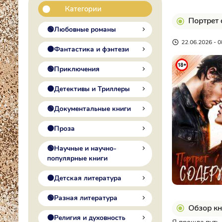
Категории
Портрет 
🟢Любовные романы
22.06.2026 - 0
🟠Фантастика и фэнтези
🟢Приключения
🟠Детективы и Триллеры
🟢Документальные книги
🟠Проза
🟢Научные и научно-
популярные книги
🟠Детская литература
🟢Разная литература
Обзор кн
🟠Религия и духовность