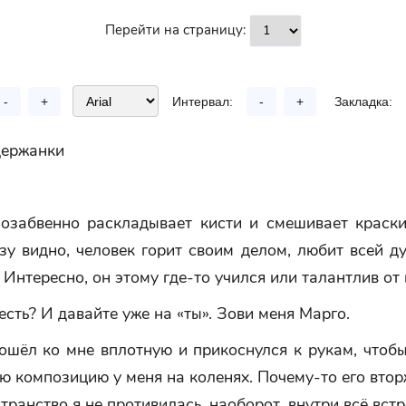
Перейти на страницу:
-
+
Интервал:
-
+
Закладка:
держанки
озабвенно раскладывает кисти и смешивает краски,
зу видно, человек горит своим делом, любит всей д
 Интересно, он этому где-то учился или талантлив от
есть? И давайте уже на «ты». Зови меня Марго.
ошёл ко мне вплотную и прикоснулся к рукам, чтобы
ю композицию у меня на коленях. Почему-то его вто
транство я не противилась, наоборот, внутри всё встр