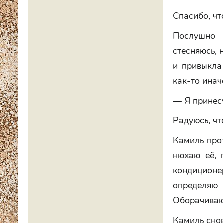
Спасибо, чт
Послушно 
стесняюсь, 
и привыкла 
как-то инач
— Я принес
Радуюсь, чт
Камиль прот
нюхаю её, 
кондиционер
определяю
Оборачиваюс
Камиль снов