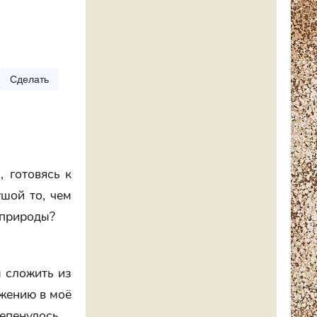
Сделать
 готовясь к
ушой то, чем
 природы?
 сложить из
ржению в моё
епенулось.