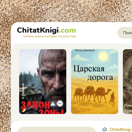
ChitatKnigi
.com
Читать книги онлайн полностью
ChitatKnigi