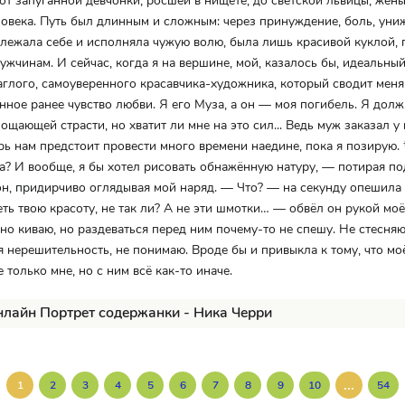
от запуганной девчонки, росшей в нищете, до светской львицы, жены
овека. Путь был длинным и сложным: через принуждение, боль, уни
лежала себе и исполняла чужую волю, была лишь красивой куклой,
ужчинам. И сейчас, когда я на вершине, мой, казалось бы, идеальны
аглого, самоуверенного красавчика-художника, который сводит меня 
нное ранее чувство любви. Я его Муза, а он — моя погибель. Я долж
ощающей страсти, но хватит ли мне на это сил... Ведь муж заказал у
ерь нам предстоит провести много времени наедине, пока я позирую.
? И вообще, я бы хотел рисовать обнажённую натуру, — потирая по
н, придирчиво оглядывая мой наряд. — Что? — на секунду опешила
еть твою красоту, не так ли? А не эти шмотки… — обвёл он рукой мо
но киваю, но раздеваться перед ним почему-то не спешу. Не стесняюс
я нерешительность, не понимаю. Вроде бы и привыкла к тому, что мо
 только мне, но с ним всё как-то иначе.
нлайн Портрет содержанки - Ника Черри
...
1
2
3
4
5
6
7
8
9
10
54