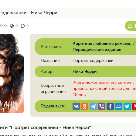
содержанки - Ника Черри
8:00
0
0
Короткие любовные романы
/
Категория:
Периодические издания
Название:
Портрет содержанки
Автор:
Ника Черри
Книга может включать контент,
Возрастные
предназначенный только для л
ограничения:
18 лет.
Поделиться:
иги "Портрет содержанки - Ника Черри"