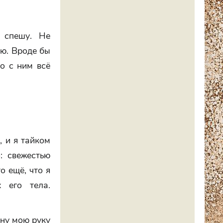
 спешу. Не
аю. Вроде бы
но с ним всё
, и я тайком
: свежестью
о ещё, что я
 его тела.
дну мою руку