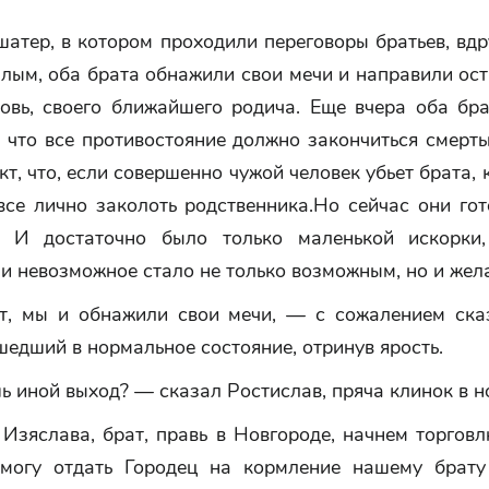
атер, в котором проходили переговоры братьев, вдр
лым, оба брата обнажили свои мечи и направили ост
овь, своего ближайшего родича. Еще вчера оба бра
 что все противостояние должно закончиться смерт
кт, что, если совершенно чужой человек убьет брата, 
все лично заколоть родственника.Но сейчас они го
. И достаточно было только маленькой искорки
и невозможное стало не только возможным, но и жел
т, мы и обнажили свои мечи, — с сожалением ска
едший в нормальное состояние, отринув ярость.
 иной выход? — сказал Ростислав, пряча клинок в н
зяслава, брат, правь в Новгороде, начнем торговл
могу отдать Городец на кормление нашему брат