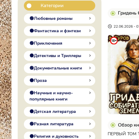
Категории
Гридень 
🟢Любовные романы
22.06.2026 - 0
🟠Фантастика и фэнтези
🟢Приключения
🟠Детективы и Триллеры
🟢Документальные книги
🟠Проза
🟢Научные и научно-
популярные книги
🟠Детская литература
🟢Разная литература
Обзор кн
ПЕРВЫЙ ТОМ ТУТ
🟠Религия и духовность