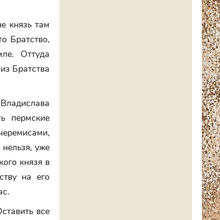
не князь там
то Братство,
мле. Оттуда
 из Братства
Владислава
ть пермские
еремисами,
 нельзя, уже
кого князя в
ству на его
ас.
ставить все