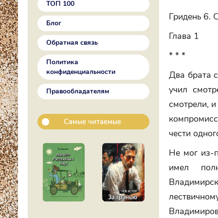
ТОП 100
Гридень 6. 
Блог
Глава 1
Обратная связь
* * *
Политика
конфиденциальности
Два брата с
учил смотр
Правообладателям
смотрели, и
компромисс
Самые читаемые
чести одног
Не мог из-п
имел полн
Владимирск
лествичном
Владимиров