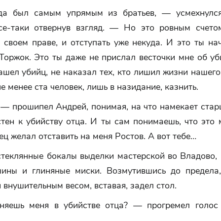
да был самым упрямым из братьев, — усмехнулся
се-таки отвернув взгляд. — Но это ровным счето
 своем праве, и отступать уже некуда. И это ты на
Торжок. Это ты даже не прислал весточки мне об уб
ашел убийц, не наказал тех, кто лишил жизни нашего
е менее ста человек, лишь в назидание, казнить.
 — прошипел Андрей, понимая, на что намекает стар
тен к убийству отца. И ты сам понимаешь, что это
ец желал отставить на меня Ростов. А вот тебе…
стеклянные бокалы выделки мастерской во Владово, 
ины и глиняные миски. Возмутившись до предела,
внушительным весом, вставая, задел стол.
яешь меня в убийстве отца? — прогремел голос