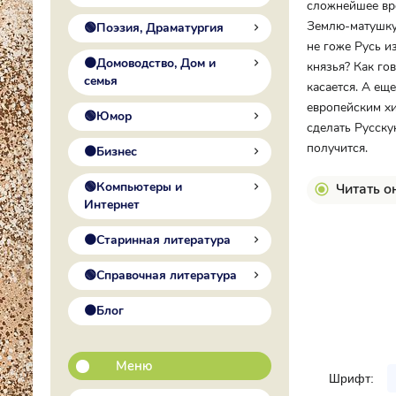
сложнейшее вре
Землю-матушку 
🟢Поэзия, Драматургия
не гоже Русь и
🟠Домоводство, Дом и
князья? Как гов
семья
касается. А ещ
европейским хи
🟢Юмор
сделать Русску
получится.
🟠Бизнес
🟢Компьютеры и
Читать о
Интернет
🟠Старинная литература
🟢Справочная литература
🟠Блог
Меню
Шрифт: