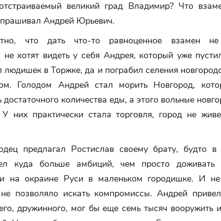
 отстраиваемый великий град Владимир? Что вза
спрашивал Андрей Юрьевич.
тно, что дать что-то равноценное взамен не 
 не хотят видеть у себя Андрея, который уже пусти
л людишек в Торжке, да и пограбил селения новгород
ом. Голодом Андрей стал морить Новгород, кот
 достаточного количества еды, а этого вольные новг
. У них практически стала торговля, город не живе
одец предлагал Ростислав своему брату, будто в 
ел куда больше амбиций, чем просто доживать 
ти на окраине Руси в маленьком городишке. И не
не позволяло искать компромиссы. Андрей привел
его, дружинного, мог бы еще семь тысяч вооружить 