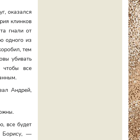
уг, оказался
рия клинков
та гнали от
ью одного из
коробил, тем
товы убивать
, чтобы все
анным.
зал Андрей,
ожны.
ю, все будет
у Борису, —