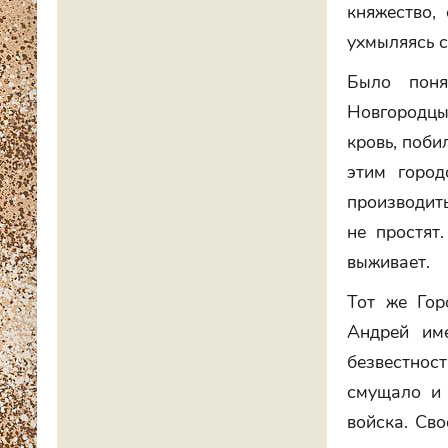
княжество,
ухмыляясь 
Было поня
Новгородцы
кровь, поби
этим город
производить
не простят
выживает.
Тот же Гор
Андрей им
безвестнос
смущало и 
войска. Сво