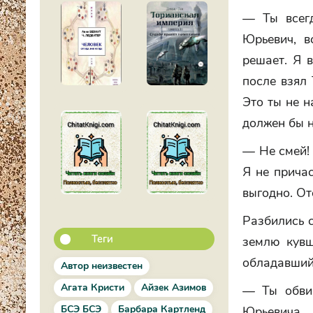
— Ты всег
Юрьевич, в
решает. Я в
после взял 
Это ты не н
должен бы н
— Не смей!
Я не причас
выгодно. От
Разбились 
Теги
землю кувш
обладавший 
Автор неизвестен
Агата Кристи
Айзек Азимов
— Ты обвин
БСЭ БСЭ
Барбара Картленд
Юрьевича.