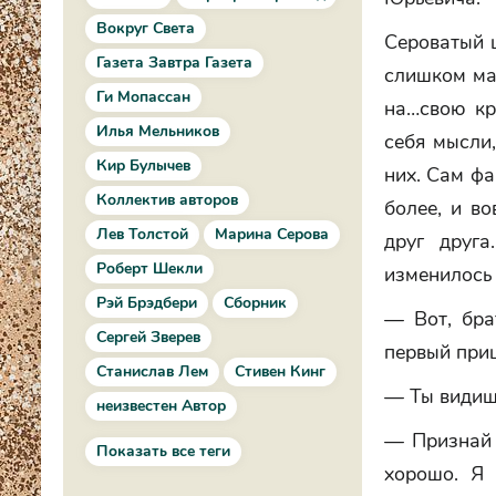
Вокруг Света
Сероватый ш
Газета Завтра Газета
слишком ма
Ги Мопассан
на…свою кр
Илья Мельников
себя мысли,
Кир Булычев
них. Сам фа
Коллектив авторов
более, и во
Лев Толстой
Марина Серова
друг друга
Роберт Шекли
изменилось 
Рэй Брэдбери
Сборник
— Вот, бра
Сергей Зверев
первый приш
Станислав Лем
Стивен Кинг
— Ты видишь
неизвестен Автор
— Признай И
Показать все теги
хорошо. Я 