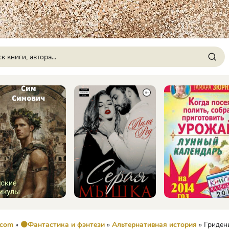
.com
»
🟠Фантастика и фэнтези
»
Альтернативная история
» Гридень 6. Собира