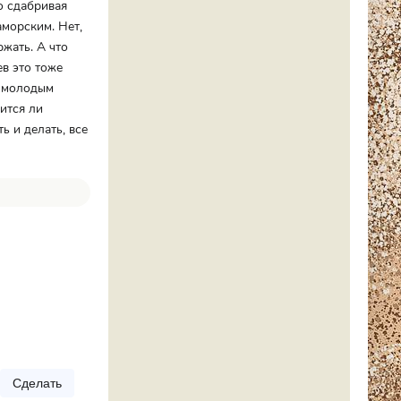
о сдабривая
аморским. Нет,
ржать. А что
ев это тоже
о молодым
ится ли
ь и делать, все
Сделать