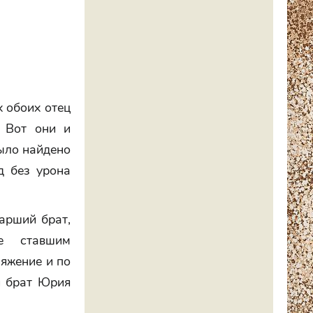
х обоих отец
. Вот они и
было найдено
д без урона
тарший брат,
же ставшим
яжение и по
й брат Юрия