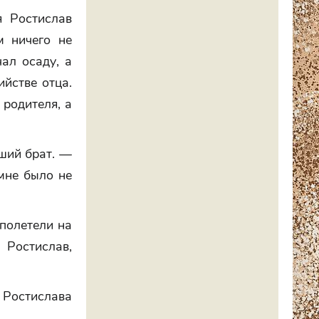
 Ростислав
м ничего не
чал осаду, а
ийстве отца.
 родителя, а
ший брат. —
 мне было не
полетели на
 Ростислав,
 Ростислава