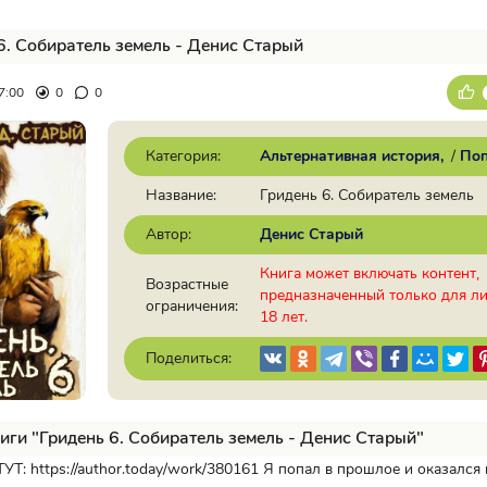
6. Собиратель земель - Денис Старый
7:00
0
0
Категория:
Альтернативная история
/
По
Название:
Гридень 6. Собиратель земель
Автор:
Денис Старый
Книга может включать контент,
Возрастные
предназначенный только для л
ограничения:
18 лет.
Поделиться:
иги "Гридень 6. Собиратель земель - Денис Старый"
: https://author.today/work/380161 Я попал в прошлое и оказался 