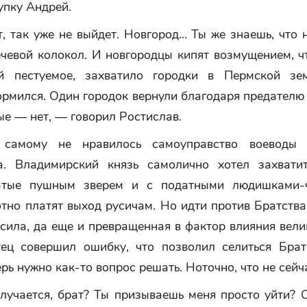
упку Андрей.
, так уже не выйдет. Новгород… Ты же знаешь, что 
ечевой колокол. И новгородцы кипят возмущением, ч
й пестуемое, захватило городки в Пермской зе
рмился. Один городок вернули благодаря предателю
ые — нет, — говорил Ростислав.
самому не нравилось самоуправство воеводы 
а. Владимирский князь самолично хотел захвати
гатые пушным зверем и с податными людишками-ч
тно платят выход русичам. Но идти против Братства
 сила, да еще и превращенная в фактор влияния вели
тец совершил ошибку, что позволил селиться Брат
ерь нужно как-то вопрос решать. Ноточно, что не сейч
лучается, брат? Ты призываешь меня просто уйти? О