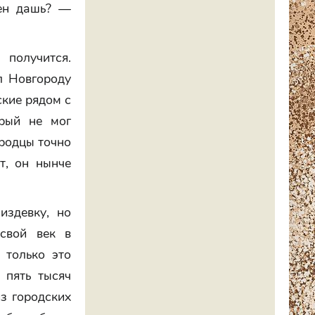
мен дашь? —
получится.
л Новгороду
ские рядом с
орый не мог
ородцы точно
т, он нынче
издевку, но
свой век в
 только это
 пять тысяч
из городских