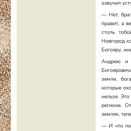
озвучил уст
— Нет, брат
правит, а в
столь тобо
Новгород ко
Богояру, ин
Андрею и 
Богоярович
земли, бо
которые охо
нельзя. Это
регионе. О
землях, теп
— И что по