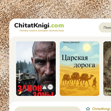
ChitatKnigi
.com
Читать книги онлайн полностью
ChitatKnigi