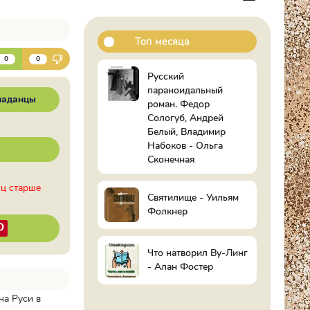
Топ месяца
К
0
0
Русский
параноидальный
паданцы
роман. Федор
Сологуб, Андрей
Белый, Владимир
Набоков - Ольга
Сконечная
иц старше
Святилище - Уильям
Фолкнер
Что натворил Ву-Линг
- Алан Фостер
на Руси в