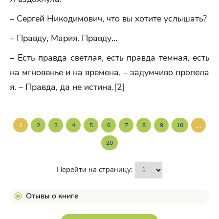
– Сергей Никодимович, что вы хотите услышать?
– Правду, Мария. Правду…
– Есть правда светлая, есть правда темная, есть
на мгновенье и на времена, – задумчиво пропела
я. – Правда, да не истина.[2]
...
1
2
3
4
5
6
7
8
9
10
20
Перейти на страницу:
Отывы о книге