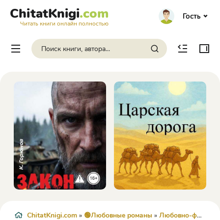
ChitatKnigi
.com
Гость
Читать книги онлайн полностью
ChitatKnigi.com
»
🟢Любовные романы
»
Любовно-фантастические романы