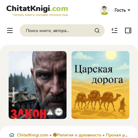
ChitatKnigi
.com
Гость
Читать книги онлайн полностью
ChitatKnigi.com
»
🟠Религия и духовность
»
Прочая религиозная литература