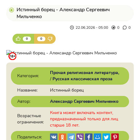
Истинный борец - Александр Сергеевич
Мильченко
22.06.2026 - 05:00
0
0
0
0
Прочая религиозная литература
Категория:
/
Русская классическая проза
Название:
Истинный борец
Автор:
Александр Сергеевич Мильченко
Книга может включать контент,
Возрастные
предназначенный только для лиц
ограничения:
старше 18 лет.
Поделиться: