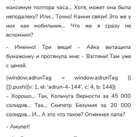
максимум полтора часа... Хотя, может она была
неподалеку? Или... Точно! Камни связи! Это же у
них как мобильник... Что же я сразу не
вспомнил?
- Именно! Три вещи! - Айка вытащила
бумажонку и протянула мне: - Взгляни! Там уже
с ценой.
(window.adrunTag = window.adrunTag ||
[]).push({v: 1, el: 'adrun-4-144', c: 4, b: 144})
- Хорошо... Так, Кольчуга Верности за 45 000
солидов... Так... Скипетр Безумия за 20 000
солидов... И... А это что такое? Огненная лапа?
- Амулет!