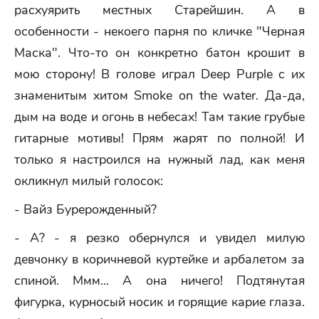
расхуярить местных Старейшин. А в
особенности - некоего парня по кличке "Черная
Маска". Что-то он конкретно батон крошит в
мою сторону! В голове играл Deep Purple с их
знаменитым хитом Smoke on the water. Да-да,
дым на воде и огонь в небесах! Там такие грубые
гитарные мотивы! Прям жарят по полной! И
только я настроился на нужный лад, как меня
окликнул милый голосок:
- Вайз Бурерожденный?
- А? - я резко обернулся и увидел милую
девчонку в коричневой куртейке и арбалетом за
спиной. Ммм... А она ничего! Подтянутая
фигурка, курносый носик и горящие карие глаза.