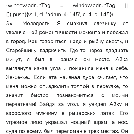
(window.adrunTag = window.adrunTag ||
[]).push({v: 1, el: 'adrun-4-145', c: 4, b: 145})
Эх... Молодость! Я смахнул слезинку от
увеличенной романтичности момента и побежал
в город. Как говориться, надо и рыбку съесть, и
Старейшину вздрючить! Где-то через двадцать
минут, я был в назначенном месте. Айка
выглянула из-за угла и поманила меня к себе.
Хе-хе-хе... Если эта наивная дура считает, что
меня можно опиздюлить толпой в переулке, то
значит быстро познакомиться с моими
перчатками! Зайдя за угол, я увидел Айку и
взрослого мужчину в рыцарских латах. Его
угрюмое лицо украшал мощный шрам, а нос,
судя по всему, был переломан в трех местах. Он