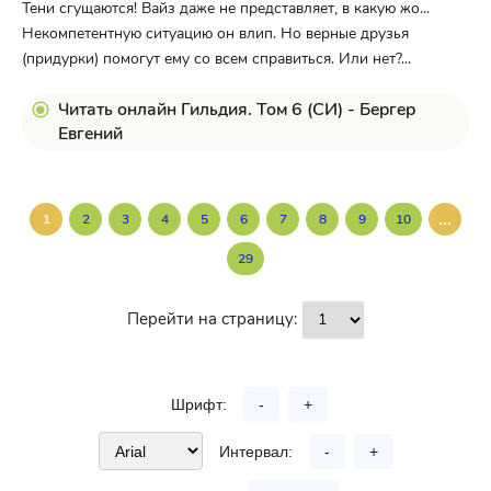
Тени сгущаются! Вайз даже не представляет, в какую жо...
Некомпетентную ситуацию он влип. Но верные друзья
(придурки) помогут ему со всем справиться. Или нет?...
Читать онлайн Гильдия. Том 6 (СИ) - Бергер
Евгений
...
1
2
3
4
5
6
7
8
9
10
29
Перейти на страницу:
Шрифт:
-
+
Интервал:
-
+