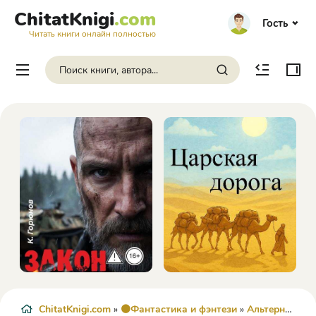
ChitatKnigi
.com
Гость
Читать книги онлайн полностью
ChitatKnigi.com
»
🟠Фантастика и фэнтези
»
Альтернативная история