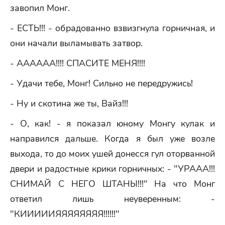
завопил Монг.
- ЕСТЬ!!! - обрадованно взвизгнула горничная, и
они начали выламывать затвор.
- АААААА!!!! СПАСИТЕ МЕНЯ!!!!
- Удачи тебе, Монг! Сильно не передружись!
- Ну и скотина же ты, Вайз!!!
- О, как! - я показал юному Монгу кулак и
направился дальше. Когда я был уже возле
выхода, то до моих ушей донесся гул оторванной
двери и радостные крики горничных: - "УРААА!!!
СНИМАЙ С НЕГО ШТАНЫ!!!" На что Монг
ответил лишь неуверенным: -
"КИИИИИЯЯЯЯЯЯЯЯ!!!!!!"