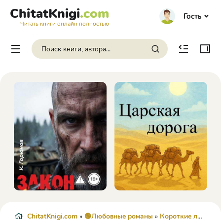
ChitatKnigi
.com
Гость
Читать книги онлайн полностью
ChitatKnigi.com
»
🟢Любовные романы
»
Короткие любовные романы