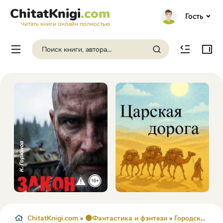
ChitatKnigi
.com
Гость
Читать книги онлайн полностью
ChitatKnigi.com
»
🟠Фантастика и фэнтези
»
Городское фентези