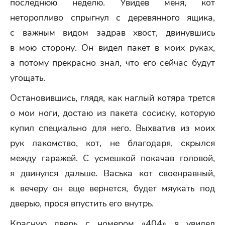
последнюю неделю. Увидев меня, кот
неторопливо спрыгнул с деревянного ящика,
с важным видом задрав хвост, двинувшись
в мою сторону. Он видел пакет в моих руках,
а потому прекрасно знал, что его сейчас будут
угощать.
Остановившись, глядя, как наглый котяра трется
о мои ноги, достаю из пакета сосиску, которую
купил специально для него. Выхватив из моих
рук лакомство, кот, не благодаря, скрылся
между гаражей. С усмешкой покачав головой,
я двинулся дальше. Васька кот своенравный,
к вечеру он еще вернется, будет мяукать под
дверью, прося впустить его внутрь.
Красную дверь с номером «404» я увидел