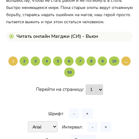
волшебству, чтобы не стать рабом и не погибнуть в столь
быстро меняющемся мире. Пока старые элиты ведут отчаянную
борьбу, стараясь надеть ошейник на магов, наш герой просто
пытается выжить и при этом остаться человеком.
Читать онлайн Магджи (СИ) - Вьюн
...
1
2
3
4
5
6
7
8
9
10
58
Перейти на страницу:
Шрифт:
-
+
Интервал:
-
+