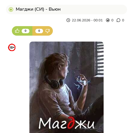
Магджи (СИ) - Вьюн
22.06.2026 - 00:01
0
0
0
0