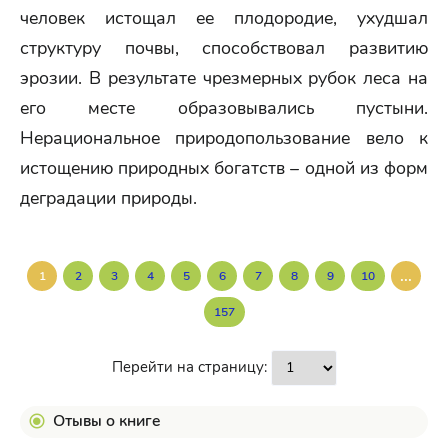
человек истощал ее плодородие, ухудшал
структуру почвы, способствовал развитию
эрозии. В результате чрезмерных рубок леса на
его месте образовывались пустыни.
Нерациональное природопользование вело к
истощению природных богатств – одной из форм
деградации природы.
...
1
2
3
4
5
6
7
8
9
10
157
Перейти на страницу:
Отывы о книге