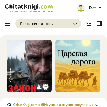
ChitatKnigi
.com
Гость
Читать книги онлайн полностью
ChitatKnigi.com
»
🟢Научные и научно-популярные книги
»