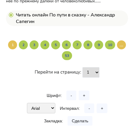
нее по прежнему далеки от человеколюбивых……
Читать онлайн По пути в сказку - Александр
Сапегин
...
1
2
3
4
5
6
7
8
9
10
53
Перейти на страницу:
Шрифт:
-
+
Интервал:
-
+
Закладка:
Сделать