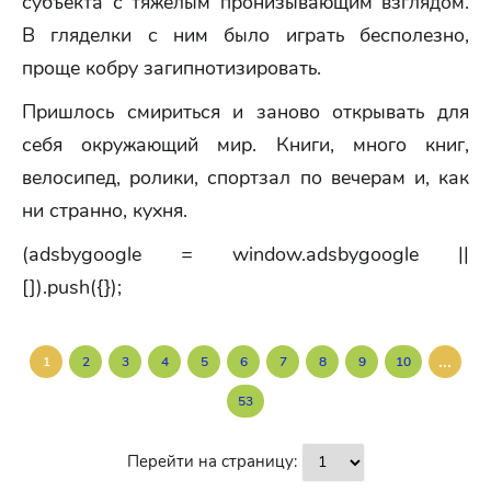
субъекта с тяжелым пронизывающим взглядом.
В гляделки с ним было играть бесполезно,
проще кобру загипнотизировать.
Пришлось смириться и заново открывать для
себя окружающий мир. Книги, много книг,
велосипед, ролики, спортзал по вечерам и, как
ни странно, кухня.
(adsbygoogle = window.adsbygoogle ||
[]).push({});
...
1
2
3
4
5
6
7
8
9
10
53
Перейти на страницу: