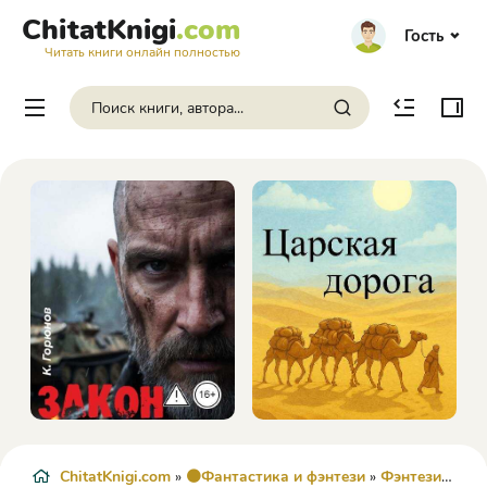
ChitatKnigi
.com
Гость
Читать книги онлайн полностью
ChitatKnigi.com
»
🟠Фантастика и фэнтези
»
Фэнтези
» По п