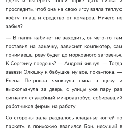
одеть и вытереть сопли. Ирке дать пинка и
проследить, чтоб она на свою игру взяла теплую
кофту, плащ и средство от комаров. Ничего не
забыл?
— В папин кабинет не заходить, он чего-то там
поставил на закачку, зависнет компьютер, сам
понимаешь, реву будет до морковного заговенья.
К Сергеичу поедешь? — Андрей кивнул, — Тогда
завези Олюшку к бабушке, ну все, пока-пока. —
Елена Петровна чмокнула сына в щеку и
выскользнула за дверь, с улицы уже пару раз
сигналил служебный микроавтобус, собиравший
работников фирмы на работу.
Со стороны зала раздалось клацанье когтей по
паркету, в прихожую ввалился Бон, несущий в