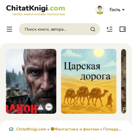
ChitatKnigi
.com
Гость
Читать книги онлайн полностью
ChitatKnigi.com
»
🟠Фантастика и фэнтези
»
Попаданцы
» 