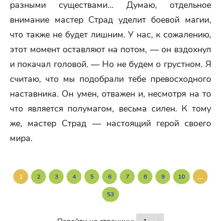
разными существами… Думаю, отдельное
внимание мастер Страд уделит боевой магии,
что также не будет лишним. У нас, к сожалению,
этот момент оставляют на потом, — он вздохнул
и покачал головой. — Но не будем о грустном. Я
считаю, что мы подобрали тебе превосходного
наставника. Он умен, отважен и, несмотря на то
что является полумагом, весьма силен. К тому
же, мастер Страд — настоящий герой своего
мира.
...
1
2
3
4
5
6
7
8
9
10
53