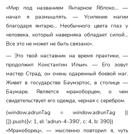
«Мир под названием Янтарное Яблоко… —
начал я размышлять. — Усиление магии
благодаря янтарю… Необычного цвета глаз у
человека, который наверняка обладает силой…
Все это не может не быть связано».
— Это твой наставник на время практики, —
продолжил Константин Ильич. — Его зовут
мастер Страд, он очень одаренный боевой маг.
Живет в государстве Баумэртос, в столице —
Баумаре. Является мракоборцем, о чем
свидетельствует его одежда, черная с серебром.
(window.adrunTag = window.adrunTag ||
[]).push({v: 1, el: 'adrun-4-390', c: 4, b: 390})
«Мракоборец», — мысленно повторил я, чуть