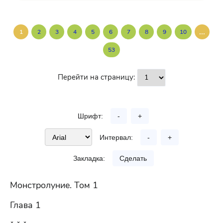
...
1
2
3
4
5
6
7
8
9
10
53
Перейти на страницу:
Шрифт:
-
+
Интервал:
-
+
Закладка:
Сделать
Монстролуние. Том 1
Глава 1