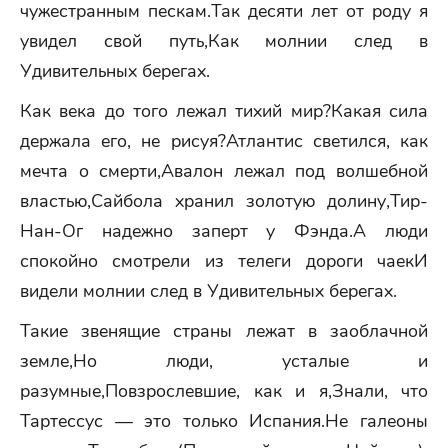
чужестранным пескам.Так десяти лет от роду я
увидел свой путь,Как молнии след в
Удивительных берегах.
Как века до того лежал тихий мир?Какая сила
держала его, не рисуя?Атлантис светился, как
мечта о смерти,Авалон лежал под волшебной
властью,Сайбола хранил золотую долину,Тир-
Нан-Ог надежно заперт у Фэнда.А люди
спокойно смотрели из телеги дороги чаекИ
видели молнии след в Удивительных берегах.
Такие звенящие страны лежат в заоблачной
земле,Но люди, усталые и
разумные,Повзрослевшие, как и я,Знали, что
Тартессус — это только Испания.Не галеоны