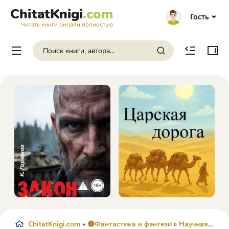
ChitatKnigi
.com
Гость
Читать книги онлайн полностью
ChitatKnigi.com
»
🟠Фантастика и фэнтези
»
Научная Фантастика