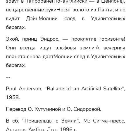
зовут в Тапробане(По-английски — в Цейлоне),
не царственные рукиНосят золото из Панта; и не
видит ДэйнМолнии след в Удивительных
берегах.
Эхой, принц Эндрос, — проклятие горизонта!
Они всегда ищут эльфовы земли.А вечерняя
планета снова даетМолнии след в Удивительных
берегах.
--
Poul Anderson, "Ballade of an Artificial Satellite",
1958.
Перевод О. Кутуминой и О. Сидоровой.
В сб. "Пришельцы с Земли", М.: Сигма-пресс,
Ангарск: Амбер, Лтд., 1996 г.