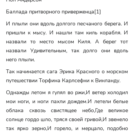
Баллада притворного приверженца[1]
И плыли они вдоль долгого песчаного берега. И
пришли к мысу. И нашли там киль корабля. И
назвали то место мысом Киля. А берег тот
назвали Удивительным, так долго они вдоль
него плыли.
Так начинается сага Эрика Красного о морском
путешествии Торфина Карлсефни к Винланду.
Однажды летом я гулял во ржи,И ветер холодил
мои ноги, и ноги пахли дождем.И летели белые
облака сквозь свистящее небо,Где великое
солнце гордо шло, тряся своей гривой,И звенело
так ярко зерно,И горело, и мерцало, подобно