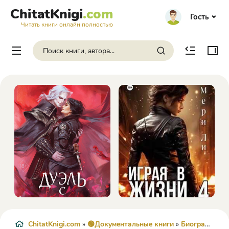
ChitatKnigi
.com
Гость
Читать книги онлайн полностью
ChitatKnigi.com
»
🟢Документальные книги
»
Биографии и Мемуары