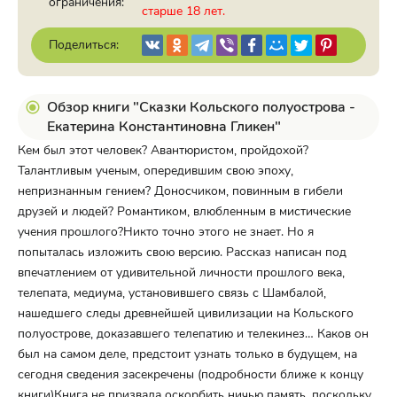
ограничения:
старше 18 лет.
Поделиться:
Обзор книги "Сказки Кольского полуострова -
Екатерина Константиновна Гликен"
Кем был этот человек? Авантюристом, пройдохой?
Талантливым ученым, опередившим свою эпоху,
непризнанным гением? Доносчиком, повинным в гибели
друзей и людей? Романтиком, влюбленным в мистические
учения прошлого?Никто точно этого не знает. Но я
попыталась изложить свою версию. Рассказ написан под
впечатлением от удивительной личности прошлого века,
телепата, медиума, установившего связь с Шамбалой,
нашедшего следы древнейшей цивилизации на Кольского
полуострове, доказавшего телепатию и телекинез… Каков он
был на самом деле, предстоит узнать только в будущем, на
сегодня сведения засекречены (подробности ближе к концу
книги)Книга не призвала оскорбить ничью память, поскольку