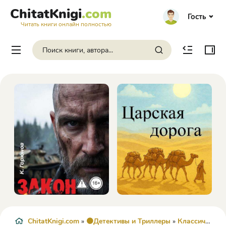
ChitatKnigi
.com
Гость
Читать книги онлайн полностью
ChitatKnigi.com
»
🟠Детективы и Триллеры
»
Классический детектив