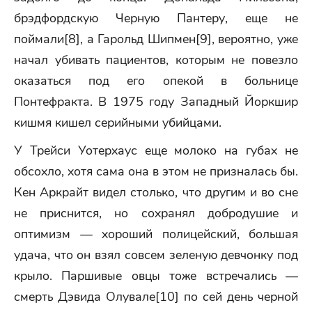
брэдфордскую Черную Пантеру, еще не
поймали[8], а Гарольд Шипмен[9], вероятно, уже
начал убивать пациентов, которым не повезло
оказаться под его опекой в больнице
Понтефракта. В 1975 году Западный Йоркшир
кишмя кишел серийными убийцами.
У Трейси Уотерхаус еще молоко на губах не
обсохло, хотя сама она в этом не призналась бы.
Кен Аркрайт видел столько, что другим и во сне
не приснится, но сохранял добродушие и
оптимизм — хороший полицейский, большая
удача, что он взял совсем зеленую девчонку под
крыло. Паршивые овцы тоже встречались —
смерть Дэвида Олувале[10] по сей день черной