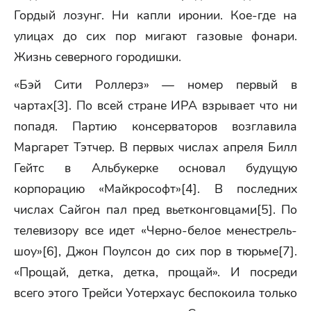
Гордый лозунг. Ни капли иронии. Кое-где на
улицах до сих пор мигают газовые фонари.
Жизнь северного городишки.
«Бэй Сити Роллерз» — номер первый в
чартах[3]. По всей стране ИРА взрывает что ни
попадя. Партию консерваторов возглавила
Маргарет Тэтчер. В первых числах апреля Билл
Гейтс в Альбукерке основал будущую
корпорацию «Майкрософт»[4]. В последних
числах Сайгон пал пред вьетконговцами[5]. По
телевизору все идет «Черно-белое менестрель-
шоу»[6], Джон Поулсон до сих пор в тюрьме[7].
«Прощай, детка, детка, прощай». И посреди
всего этого Трейси Уотерхаус беспокоила только