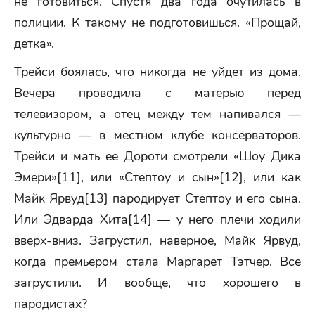
не готовиться. Спустя два года очутилась в
полиции. К такому не подготовишься. «Прощай,
детка».
Трейси боялась, что никогда не уйдет из дома.
Вечера проводила с матерью перед
телевизором, а отец между тем напивался —
культурно — в местном клубе консерваторов.
Трейси и мать ее Дороти смотрели «Шоу Дика
Эмери»[11], или «Стептоу и сын»[12], или как
Майк Ярвуд[13] пародирует Стептоу и его сына.
Или Эдварда Хита[14] — у него плечи ходили
вверх-вниз. Загрустил, наверное, Майк Ярвуд,
когда премьером стала Маргарет Тэтчер. Все
загрустили. И вообще, что хорошего в
пародистах?