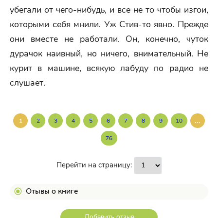
убегали от чего-нибудь, и все не то чтобы изгои,
которыми себя мнили. Уж Стив-то явно. Прежде
они вместе не работали. Он, конечно, чуток
дурачок наивный, но ничего, внимательный. Не
курит в машине, всякую лабуду по радио не
слушает.
...
1
2
3
4
5
6
7
8
9
10
76
Перейти на страницу:
Отывы о книге
Добавить отзыв