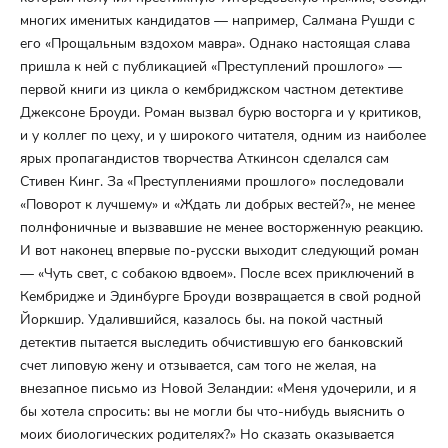
многих именитых кандидатов — например, Салмана Рушди с
его «Прощальным вздохом мавра». Однако настоящая слава
пришла к ней с публикацией «Преступлений прошлого» —
первой книги из цикла о кембриджском частном детективе
Джексоне Броуди. Роман вызвал бурю восторга и у критиков,
и у коллег по цеху, и у широкого читателя, одним из наиболее
ярых пропагандистов творчества Аткинсон сделался сам
Стивен Кинг. За «Преступлениями прошлого» последовали
«Поворот к лучшему» и «Ждать ли добрых вестей?», не менее
полнфоничные и вызвавшие не менее восторженную реакцию.
И вот наконец впервые по-русски выходит следующий роман
— «Чуть свет, с собакою вдвоем». После всех приключений в
Кембридже и Эдинбурге Броуди возвращается в свой родной
Йоркшир. Удалившийся, казалось бы. на покой частный
детектив пытается выследить обчистившую его банковский
счет липовую жену и отзывается, сам того не желая, на
внезапное письмо из Новой Зеландии: «Меня удочерили, и я
бы хотела спросить: вы не могли бы что-нибудь выяснить о
моих биологических родителях?» Но сказать оказывается