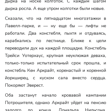
дырка на носке колготок. С каждым шагом
дырка росла. А еще утром колготки были новые.
Сказали, что на пятнадцатом многоэтажки в
Лавелл-парке, и — ну еще бы — лифты не
работали. Два констебля, пыхтя и отдуваясь,
карабкались по лестнице. Ближе к цели
переводили дух на каждой площадке. Констебль
Трейси Уотерхаус, крупная неуклюжая деваха,
только-только испытательный срок прошла, и
констебль Кен Аркрайт, коренастый и коренной
йоркширец, с куском сала вместо сердца.
Покоряют Эверест.
Оба застанут начало кровавой кампании
Потрошителя, однако Аркрайт уйдет на пенсию
задолго до конца. Дональда Нильсона,