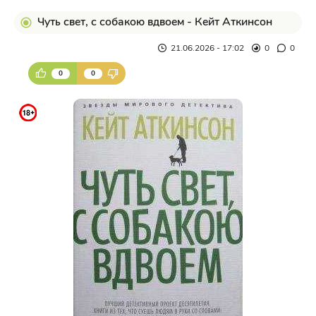
Чуть свет, с собакою вдвоем - Кейт Аткинсон
21.06.2026 - 17:02
0
0
0
0