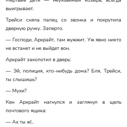
Мертвые дети — неуязвимый козырь, всегда
выигрывает.
Трейси сняла палец со звонка и покрутила
дверную ручку. Заперто.
— Господи, Аркрайт, там жужжит. Уж явно никто
не встанет и не выйдет вон.
Аркрайт заколотил в дверь:
— Эй, полиция, кто-нибудь дома? Бля, Трейси,
ты слышишь?
— Мухи?
Кен Аркрайт нагнулся и заглянул в щель
почтового ящика:
— Ах ты ж!..