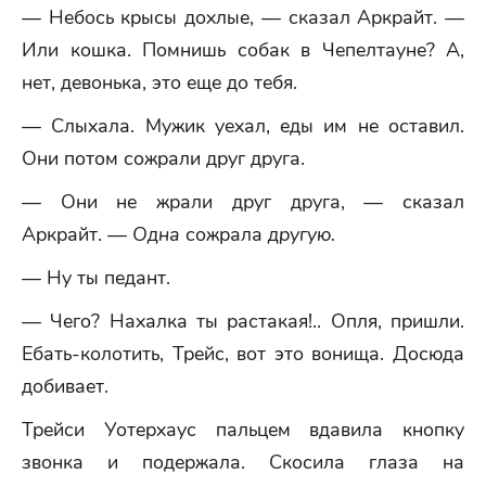
— Небось крысы дохлые, — сказал Аркрайт. —
Или кошка. Помнишь собак в Чепелтауне? А,
нет, девонька, это еще до тебя.
— Слыхала. Мужик уехал, еды им не оставил.
Они потом сожрали друг друга.
— Они не жрали друг друга, — сказал
Аркрайт. —
Одна
сожрала
другую.
— Ну ты педант.
— Чего? Нахалка ты растакая!.. Опля, пришли.
Ебать-колотить, Трейс, вот это вонища. Досюда
добивает.
Трейси Уотерхаус пальцем вдавила кнопку
звонка и подержала. Скосила глаза на