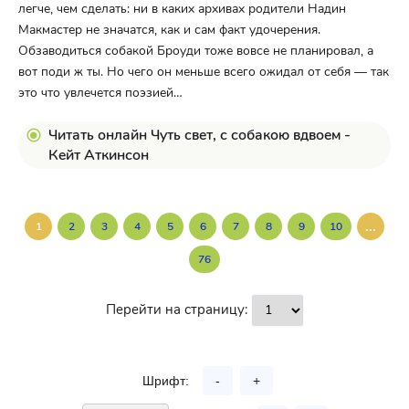
легче, чем сделать: ни в каких архивах родители Надин
Макмастер не значатся, как и сам факт удочерения.
Обзаводиться собакой Броуди тоже вовсе не планировал, а
вот поди ж ты. Но чего он меньше всего ожидал от себя — так
это что увлечется поэзией…
Читать онлайн Чуть свет, с собакою вдвоем -
Кейт Аткинсон
...
1
2
3
4
5
6
7
8
9
10
76
Перейти на страницу:
Шрифт:
-
+