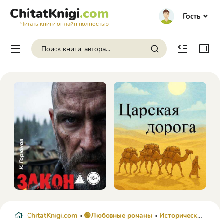
ChitatKnigi
.com
Гость
Читать книги онлайн полностью
ChitatKnigi.com
»
🟢Любовные романы
»
Исторические любовные романы