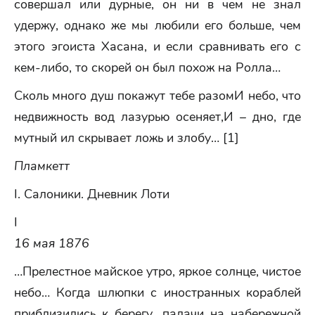
совершал или дурные, он ни в чем не знал
удержу, однако же мы любили его больше, чем
этого эгоиста Хасана, и если сравнивать его с
кем-либо, то скорей он был похож на Ролла…
Сколь много душ покажут тебе разомИ небо, что
недвижность вод лазурью осеняет,И – дно, где
мутный ил скрывает ложь и злобу… [1]
Пламкетт
I. Салоники. Дневник Лоти
I
16 мая 1876
…Прелестное майское утро, яркое солнце, чистое
небо… Когда шлюпки с иностранных кораблей
приблизились к берегу, палачи на набережной