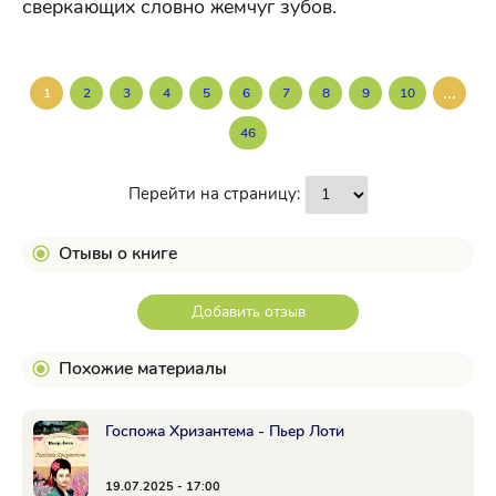
сверкающих словно жемчуг зубов.
...
1
2
3
4
5
6
7
8
9
10
46
Перейти на страницу:
Отывы о книге
Добавить отзыв
Похожие материалы
Госпожа Хризантема - Пьер Лоти
19.07.2025 - 17:00