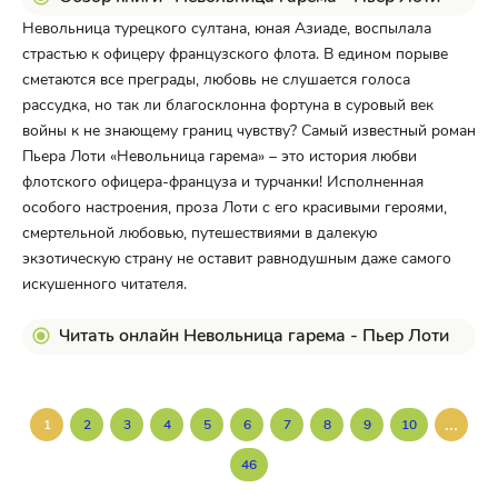
Невольница турецкого султана, юная Азиаде, воспылала
страстью к офицеру французского флота. В едином порыве
сметаются все преграды, любовь не слушается голоса
рассудка, но так ли благосклонна фортуна в суровый век
войны к не знающему границ чувству? Самый известный роман
Пьера Лоти «Невольница гарема» – это история любви
флотского офицера-француза и турчанки! Исполненная
особого настроения, проза Лоти с его красивыми героями,
смертельной любовью, путешествиями в далекую
экзотическую страну не оставит равнодушным даже самого
искушенного читателя.
Читать онлайн Невольница гарема - Пьер Лоти
...
1
2
3
4
5
6
7
8
9
10
46