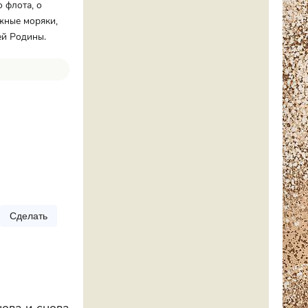
 флота, о
жные моряки,
ей Родины.
Сделать