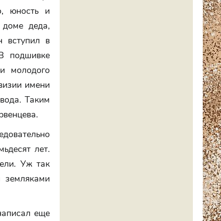
о, юность и
 доме деда,
н вступил в
 В подшивке
ки молодого
ивизии имени
вода. Таким
рвенцева.
довательно
мьдесят лет.
ели. Уж так
и земляками
 написал еще