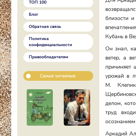
Для Аркади
ТОП 100
возвращалс
Блог
близости и
Обратная связь
впечатлени
Кубань в В
Политика
конфиденциальности
Он знал, к
Правообладателям
ветер, а в
причиняет ш
урожай в л
Самые читаемые
М. Клепик
Щербиновск
делом, кот
труд вход
осознанием 
Аркадий Ал