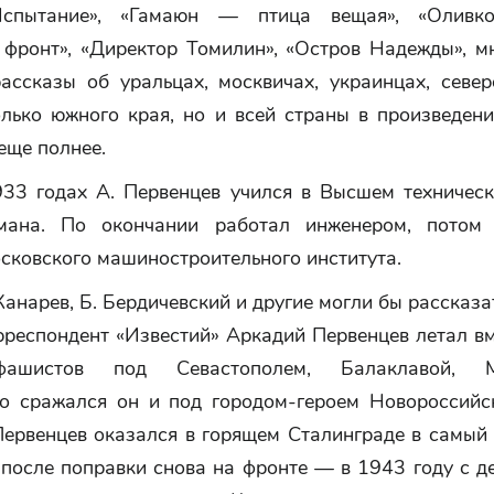
спытание», «Гамаюн — птица вещая», «Оливков
 фронт», «Директор Томилин», «Остров Надежды», мн
рассказы об уральцах, москвичах, украинцах, север
олько южного края, но и всей страны в произведени
еще полнее.
3 годах А. Первенцев учился в Высшем техничес
мана. По окончании работал инженером, потом 
сковского машиностроительного института.
Канарев, Б. Бердичевский и другие могли бы рассказат
рреспондент «Известий» Аркадий Первенцев летал вм
ашистов под Севастополем, Балаклавой, М
о сражался он и под городом-героем Новороссийс
Первенцев оказался в горящем Сталинграде в самый 
 после поправки снова на фронте — в 1943 году с 