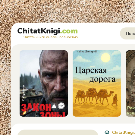
ChitatKnigi
.com
Читать книги онлайн полностью
ChitatKnigi