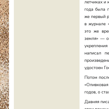
летчиках и 
года была 
же первый р
в журнале 
это же вре
земля» — о
укрепления
написал п
произведен
удостоен Го
Потом посл
«Оливковая
годов, о ста
Давняя пис