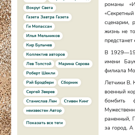
романы «И
Вокруг Света
«Секретный
Газета Завтра Газета
сценарии, 
Ги Мопассан
жизнь не т
Илья Мельников
предстанет 
Кир Булычев
В 1929—193
Коллектив авторов
имени Бау
Лев Толстой
Марина Серова
филиала Мо
Роберт Шекли
Летчики В. 
Рэй Брэдбери
Сборник
военный ко
Сергей Зверев
бомбить ф
Станислав Лем
Стивен Кинг
Мужественн
неизвестен Автор
раненный, 
Показать все теги
за город. А