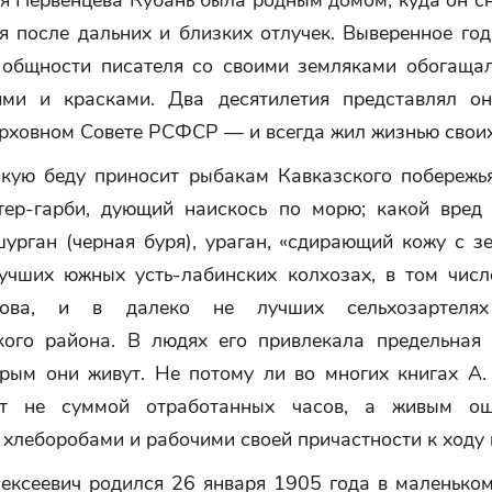
я Первенцева Кубань была родным домом, куда он сн
я после дальних и близких отлучек. Выверенное год
 общности писателя со своими земляками обогаща
ями и красками. Два десятилетия представлял о
ерховном Совете РСФСР — и всегда жил жизнью своих
акую беду приносит рыбакам Кавказского побережь
етер-гарби, дующий наискось по морю; какой вред
урган (черная буря), ураган, «сдирающий кожу с з
учших южных усть-лабинских колхозах, в том числ
ова, и в далеко не лучших сельхозартелях
ого района. В людях его привлекала предельная 
орым они живут. Не потому ли во многих книгах А.
ит не суммой отработанных часов, а живым о
хлеборобами и рабочими своей причастности к ходу 
ексеевич родился 26 января 1905 года в маленьком