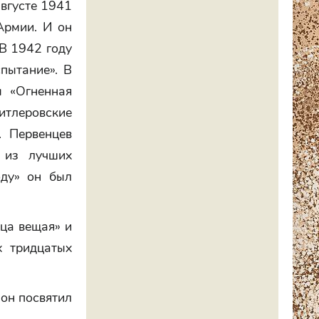
августе 1941
Армии. И он
 В 1942 году
пытание». В
м «Огненная
итлеровские
. Первенцев
 из лучших
оду» он был
ца вещая» и
х тридцатых
он посвятил