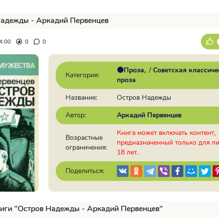
Надежды - Аркадий Первенцев
4:00
0
0
🟠Проза
/
Советская классиче
Категория:
проза
Название:
Остров Надежды
Автор:
Аркадий Первенцев
Книга может включать контент,
Возрастные
предназначенный только для л
ограничения:
18 лет.
Поделиться:
иги "Остров Надежды - Аркадий Первенцев"