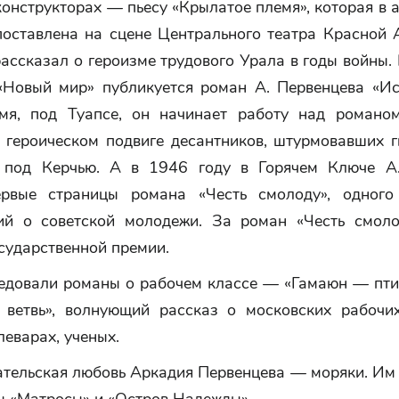
конструкторах — пьесу «Крылатое племя», которая в 
поставлена на сцене Центрального театра Красной 
ассказал о героизме трудового Урала в годы войны.
«Новый мир» публикуется роман А. Первенцева «Ис
мя, под Туапсе, он начинает работу над романо
 героическом подвиге десантников, штурмовавших г
 под Керчью. А в 1946 году в Горячем Ключе А
ервые страницы романа «Честь смолоду», одного
ий о советской молодежи. За роман «Честь смол
сударственной премии.
едовали романы о рабочем классе — «Гамаюн — пти
 ветвь», волнующий рассказ о московских рабочи
леварах, ученых.
ательская любовь Аркадия Первенцева — моряки. Им 