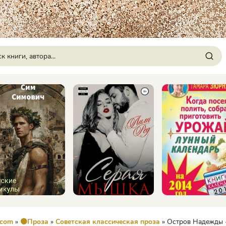
.com
»
🟠Проза
»
Советская классическая проза
» Остров Надежды - Ар