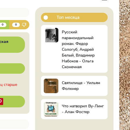
Топ месяца
К
0
0
Русский
параноидальный
ская
роман. Федор
Сологуб, Андрей
Белый, Владимир
Набоков - Ольга
Сконечная
Святилище - Уильям
иц старше
Фолкнер
Что натворил Ву-Линг
- Алан Фостер