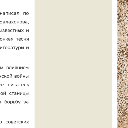
написал по
Балахонова,
известных и
онкая песня
итературы и
ым влиянием
нской войны
е писатель
кой станицы
а борьбу за
 советских