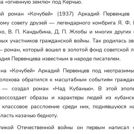
а «огненную землю» под Керчью.
ый роман «Кочубей» (1937) Аркадий Первенцев 
ному совету друзей — легендарного комбрига Я. Ф. 
ко, В. П. Кандыбина, Д. П. Жлобы и многих других 
ных участников гражданской войны. Так родилась зв
— роман, который вошел в золотой фонд советской л
дия Первенцева известным в народе писателем.
на «Кочубей» Аркадий Первенцев под неотразим
лохова обратился к масштабным событиям гражда
 — создал роман «Над Кубанью». В этой эпопе
воссоздает образы и характеры людей из кубанс
 классовое расслоение среди них, поднявшуюся н
ласть казачью бедноту.
ликой Отечественной войны он первым написал о