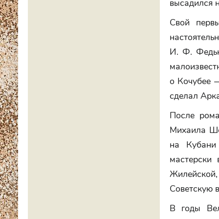
высадился н
Свой перв
настоятель
И. Ф. Федь
малоизвест
о Кочубее 
сделал Арка
После рома
Михаила Шо
на Кубани
мастерски 
Жилейской,
Советскую в
В годы Ве