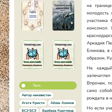
на границе
молодость 
участника 
комсомол. 
краснодарс
Аркадия Пер
Блинова, в
образом, Ку
Не каждый
запечатлел 
Впрочем, п
Теги
само собой
Автор неизвестен
рождала в н
Агата Кристи
Айзек Азимов
Но если уче
БСЭ БСЭ
Барбара Картленд