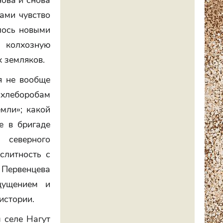
ова и снова
ами чувство
лось новыми
н колхозную
 земляков.
я не вообще
 хлеборобам
емли»; какой
е в бригаде
 северного
слитность с
 Первенцева
щущением и
истории.
 селе Нагут