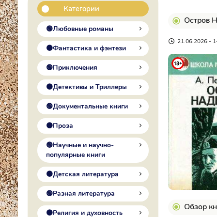
Категории
Остров 
🟢Любовные романы
21.06.2026 - 1
🟠Фантастика и фэнтези
🟢Приключения
🟠Детективы и Триллеры
🟢Документальные книги
🟠Проза
🟢Научные и научно-
популярные книги
🟠Детская литература
🟢Разная литература
Обзор кн
🟠Религия и духовность