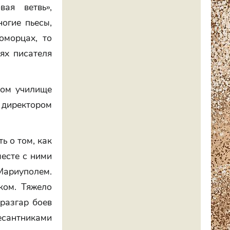
ая ветвь»,
огие пьесы,
оморцах, то
ях писателя
ком училище
директором
ь о том, как
есте с ними
ариуполем.
ком. Тяжело
разгар боев
десантниками