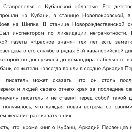
 Ставрополья с Кубанской областью. Его детств
прошли на Кубани, в станице Новопокровской, в
боев на Шипке. В станице Новорождественской о
Был инспектором по ликвидации неграмотности.
кой газеты «Красное знамя» тех лет есть замет
венцева о его службе в рядах 5-й кавалерийской д
 которой он дослужился до командира сабельного вз
бань, ее жители навсегда вошли в сердце Аркадия Пе
 писатель может сказать, что он столь после
время и людей своего отчего края за последние се
оначалу писатель и не ставил перед собой такой ц
 получилось, что каждая новая встреча со своим
ем желание рассказать о них.
сть, что, кроме книг о Кубани, Аркадий Первенцев