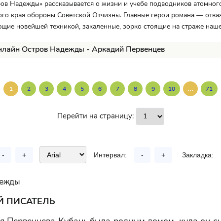
ов Надежды» рассказывается о жизни и учебе подводников атомного
го края обороны Советской Отчизны. Главные герои романа — отва
щие новейшей техникой, закаленные, зорко стоящие на страже наш
нлайн Остров Надежды - Аркадий Первенцев
...
1
2
3
4
5
6
7
8
9
10
71
Перейти на страницу:
-
+
Интервал:
-
+
Закладка:
дежды
 ПИСАТЕЛЬ