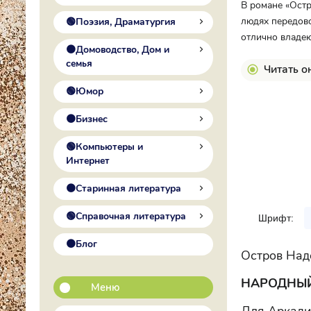
В романе «Остр
людях передово
🟢Поэзия, Драматургия
отлично владею
🟠Домоводство, Дом и
семья
Читать о
🟢Юмор
🟠Бизнес
🟢Компьютеры и
Интернет
🟠Старинная литература
🟢Справочная литература
Шрифт:
🟠Блог
Остров На
НАРОДНЫЙ
Меню