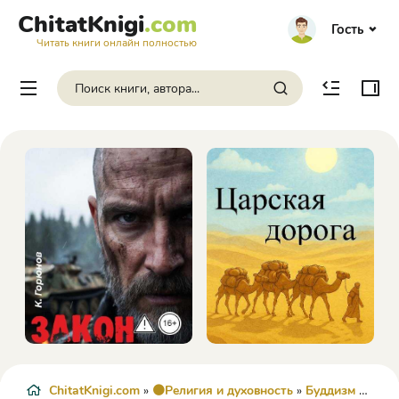
ChitatKnigi
.com
Гость
Читать книги онлайн полностью
ChitatKnigi.com
»
🟠Религия и духовность
»
Буддизм
» Невероятная сила вашего подсознания. Медитация. Практическое руководство - Б. Алан Уоллес