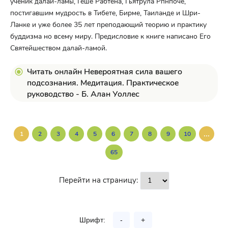
ученик далай-ламы, Геше Рабтена, Гьятрула Рпнпоче,
постигавшим мудрость в Тибете, Бирме, Таиланде и Шри-
Ланке и уже более 35 лет преподающий теорию и практику
буддизма но всему миру. Предисловие к книге написано Его
Святейшеством далай-ламой.
Читать онлайн Невероятная сила вашего
подсознания. Медитация. Практическое
руководство - Б. Алан Уоллес
...
1
2
3
4
5
6
7
8
9
10
65
Перейти на страницу:
Шрифт:
-
+