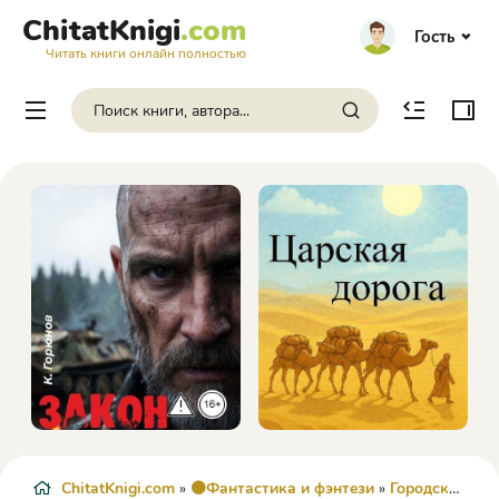
ChitatKnigi
.com
Гость
Читать книги онлайн полностью
ChitatKnigi.com
»
🟠Фантастика и фэнтези
»
Городская фантастика