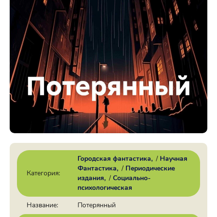
Городская фантастика
/
Научная
Фантастика
/
Периодические
Категория:
издания
/
Социально-
психологическая
Название:
Потерянный