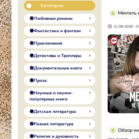
Категории
Мечтать 
🟢Любовные романы
21.06.2026 - 0
🟠Фантастика и фэнтези
🟢Приключения
🟠Детективы и Триллеры
🟢Документальные книги
🟠Проза
🟢Научные и научно-
популярные книги
🟠Детская литература
🟢Разная литература
Обзор кн
🟠Религия и духовность