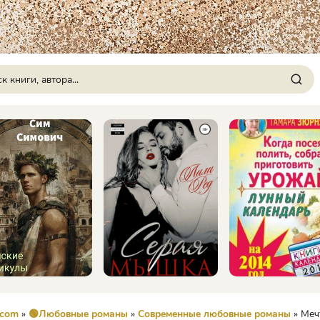
.com
»
🟢Любовные романы
»
Современные любовные романы
» Мечтать н