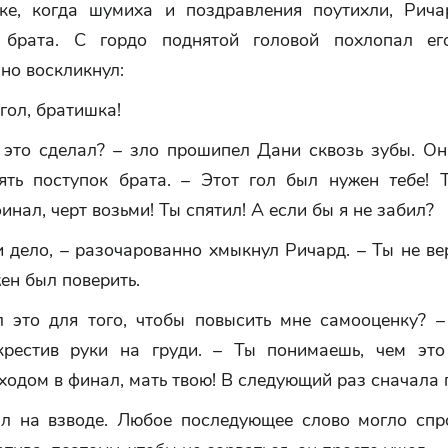
ке, когда шумиха и поздравления поутихли, Рич
ь брата. С гордо поднятой головой похлопал ег
но воскликнул:
гол, братишка!
 это сделал? – зло прошипел Дани сквозь зубы. Он
ять поступок брата. – Этот гол был нужен
тебе
! 
инал, черт возьми! Ты спятил! А если бы я не забил?
и дело, – разочарованно хмыкнул Ричард. – Ты не ве
ен был поверить.
л это для того, чтобы повысить мне самооценку? –
крестив руки на груди. – Ты понимаешь, чем эт
ходом в финал, мать твою! В следующий раз сначала
л на взводе. Любое последующее слово могло спр