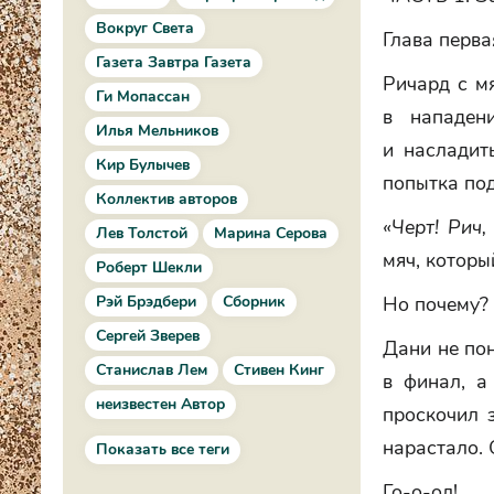
Вокруг Света
Глава перва
Газета Завтра Газета
Ричард с м
Ги Мопассан
в нападен
Илья Мельников
и насладит
Кир Булычев
попытка под
Коллектив авторов
«Черт! Рич,
Лев Толстой
Марина Серова
мяч, которы
Роберт Шекли
Рэй Брэдбери
Сборник
Но почему? 
Сергей Зверев
Дани не пон
Станислав Лем
Стивен Кинг
в финал, а
неизвестен Автор
проскочил 
нарастало. 
Показать все теги
Го-о-ол!