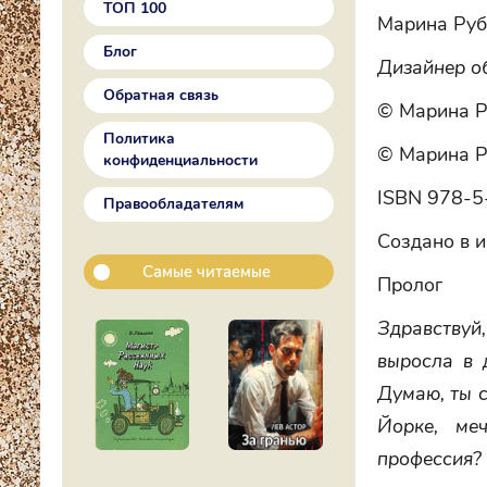
ТОП 100
Марина Руб
Блог
Дизайнер о
Обратная связь
© Марина Р
Политика
© Марина Р
конфиденциальности
ISBN 978-5
Правообладателям
Создано в и
Самые читаемые
Пролог
Здравствуй
выросла в 
Думаю, ты с
Йорке, ме
профессия?