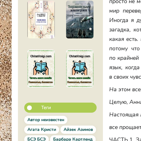
просто не м
мир переве
Иногда я д
загадка, к
какая есть.
потому что
по крайней 
язык, когд
в своих чувс
На этом все
Целую, Анн
Теги
Настоящая л
Автор неизвестен
все прощает
Агата Кристи
Айзек Азимов
ЧАСТЬ 1. З
БСЭ БСЭ
Барбара Картленд