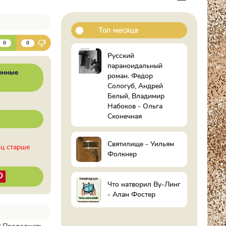
Топ месяца
К
0
0
Русский
параноидальный
енные
роман. Федор
Сологуб, Андрей
Белый, Владимир
Набоков - Ольга
Сконечная
Святилище - Уильям
иц старше
Фолкнер
Что натворил Ву-Линг
- Алан Фостер