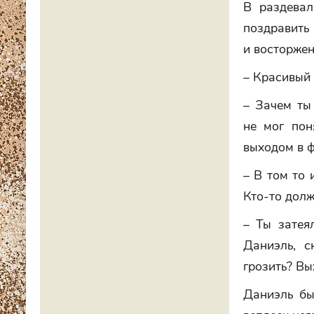
В раздевал
поздравит
и восторжен
– Красивый 
– Зачем ты
не мог пон
выходом в ф
– В том то 
Кто-то долж
– Ты затея
Даниэль, с
грозить? Вы
Даниэль бы