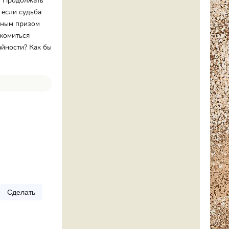
и? Продолжать
 если судьба
авным призом
акомиться
айности? Как бы
Сделать