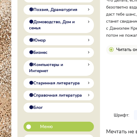
Что делать, ес
безответно взд
🟢Поэзия, Драматургия
даст тебе шанс
станет свидани
🟠Домоводство, Дом и
семья
с Даниэлем Кре
потом не пожа
🟢Юмор
Читать о
🟠Бизнес
🟢Компьютеры и
Интернет
🟠Старинная литература
🟢Справочная литература
🟠Блог
Шрифт:
Меню
Мечтать не 