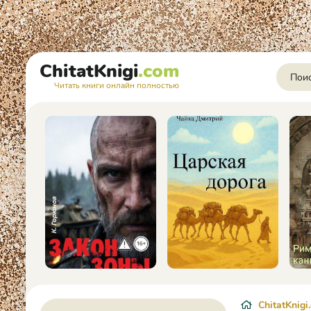
ChitatKnigi
.com
Читать книги онлайн полностью
ChitatKnigi