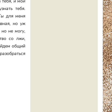
 тебя, и мой
знать тебя.
Ты для меня
вная, но уж
 но не могу,
тво со лжи,
найдем общий
разобраться