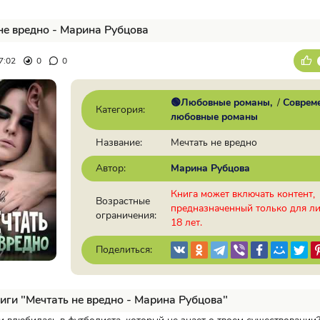
не вредно - Марина Рубцова
7:02
0
0
🟢Любовные романы
/
Соврем
Категория:
любовные романы
Название:
Мечтать не вредно
Автор:
Марина Рубцова
Книга может включать контент,
Возрастные
предназначенный только для л
ограничения:
18 лет.
Поделиться:
иги "Мечтать не вредно - Марина Рубцова"