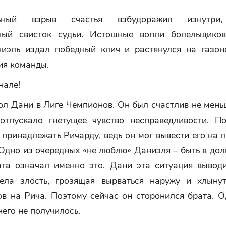
льный взрыв счастья взбудоражил изнутри,
ный свисток судьи. Истошные вопли болельщико
ниэль издал победный клич и растянулся на газон
ия команды.
нале!
ол Дани в Лиге Чемпионов. Он был счастлив не мен
отпускало гнетущее чувство несправедливости. П
принадлежать Ричарду, ведь он мог вывести его на 
 Одно из очередных «не люблю» Даниэля – быть в дол
ата означал именно это. Дани эта ситуация выводи
ела злость, грозящая вырваться наружу и хлыну
ов на Рича. Поэтому сейчас он сторонился брата. О
него не получилось.