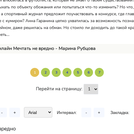
ли влюбилась в футболиста, который не знает о твоем существовани
ыхать по объекту обожания или попытаться что-то изменить? Но что,
, а спортивный журнал предложит поучаствовать в конкурсе, где гл
е с кумиром? Анна Гаранина цепко ухватилась за возможность позн
йном, даже решилась на обман. Но стоило ли доходить до такой кр
леть…
нлайн Мечтать не вредно - Марина Рубцова
1
2
3
4
5
6
7
Перейти на страницу:
-
+
Интервал:
-
+
Закладка:
вредно