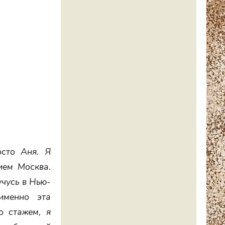
осто Аня. Я
ием Москва.
учусь в Нью-
именно эта
о стажем, я