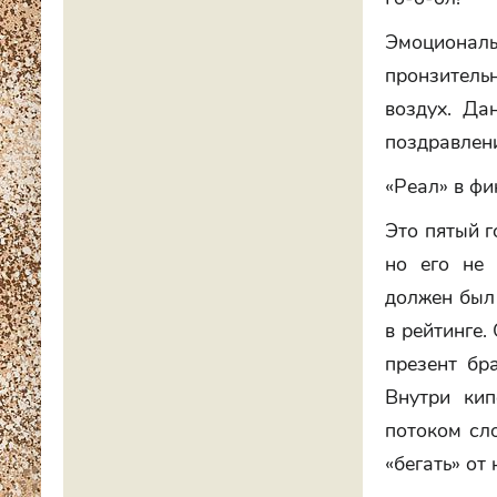
Эмоциона
пронзитель
воздух. Да
поздравлен
«Реал» в фи
Это пятый г
но его не 
должен был 
в рейтинге.
презент бр
Внутри кип
потоком сл
«бегать» от 