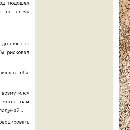
ард подошел
о по плечу
 до сих пор
Ты рисковал
ришь в себя.
 возмутился
о могло нам
 подумай…
овоцировать