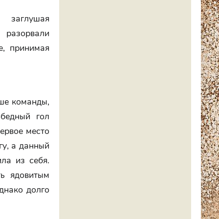
 заглушая
в разорвали
е, принимая
ьше команды,
обедный гол
первое место
гу, а данный
ла из себя.
ть ядовитым
днако долго