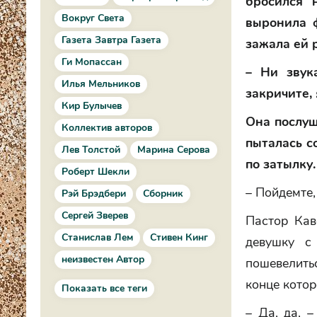
бросился 
Вокруг Света
выронила ф
Газета Завтра Газета
зажала ей р
Ги Мопассан
– Ни звук
Илья Мельников
закричите,
Кир Булычев
Она послуш
Коллектив авторов
пыталась с
Лев Толстой
Марина Серова
по затылку.
Роберт Шекли
– Пойдемте,
Рэй Брэдбери
Сборник
Сергей Зверев
Пастор Кав
Станислав Лем
Стивен Кинг
девушку с
неизвестен Автор
пошевелить
конце котор
Показать все теги
– Да, да, 