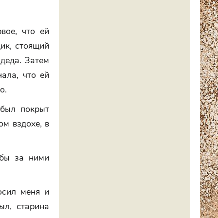
вое, что ей
дик, стоящий
деда. Затем
ала, что ей
о.
 был покрыт
ом вздохе, в
 бы за ними
осил меня и
ыл, старина