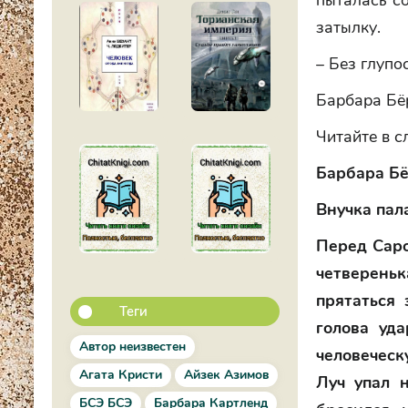
пыталась со
затылку.
– Без глупо
Барбара Бё
Читайте в 
Барбара Б
Внучка пал
Перед Саро
четверень
прятаться 
Теги
голова уд
Автор неизвестен
человеческ
Агата Кристи
Айзек Азимов
Луч упал 
БСЭ БСЭ
Барбара Картленд