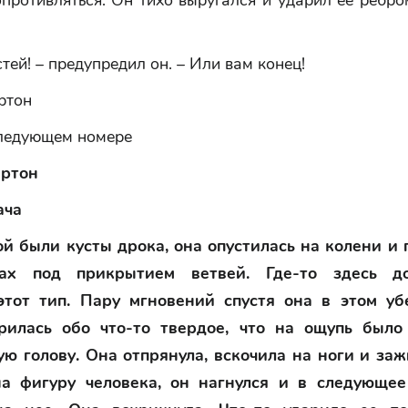
противляться. Он тихо выругался и ударил ее ребр
стей! – предупредил он. – Или вам конец!
ртон
следующем номере
ёртон
ача
й были кусты дрока, она опустилась на колени и 
ках под прикрытием ветвей. Где-то здесь 
этот тип. Пару мгновений спустя она в этом уб
арилась обо что-то твердое, что на ощупь было
ую голову. Она отпрянула, вскочила на ноги и заж
на фигуру человека, он нагнулся и в следующее