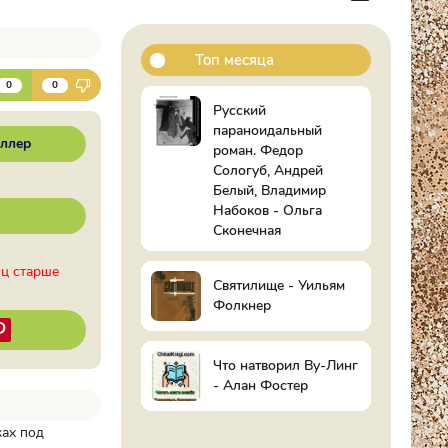
Топ месяца
К
0
0
Русский
параноидальный
ллер
роман. Федор
Сологуб, Андрей
Белый, Владимир
Набоков - Ольга
Сконечная
иц старше
Святилище - Уильям
Фолкнер
Что натворил Ву-Линг
- Алан Фостер
ках под