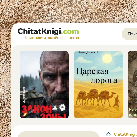
ChitatKnigi
.com
Читать книги онлайн полностью
ChitatKnigi