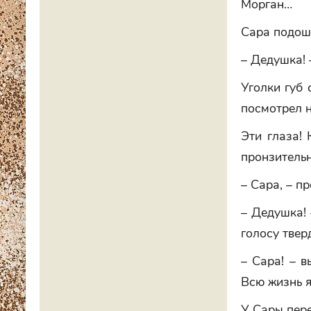
Морган…
Сара подош
– Дедушка! 
Уголки губ 
посмотрел н
Эти глаза! 
пронзительн
– Сара, – п
– Дедушка! 
голосу твер
– Сара! – в
Всю жизнь я
У Сары пер