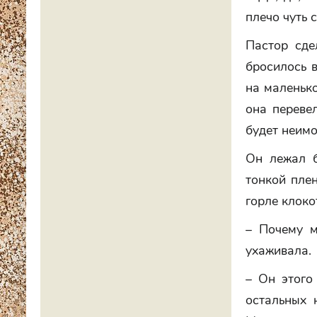
плечо чуть с
Пастор сде
бросилось в
на маленьк
она переве
будет неимо
Он лежал б
тонкой плен
горле клоко
– Почему м
ухаживала.
– Он этого
остальных 