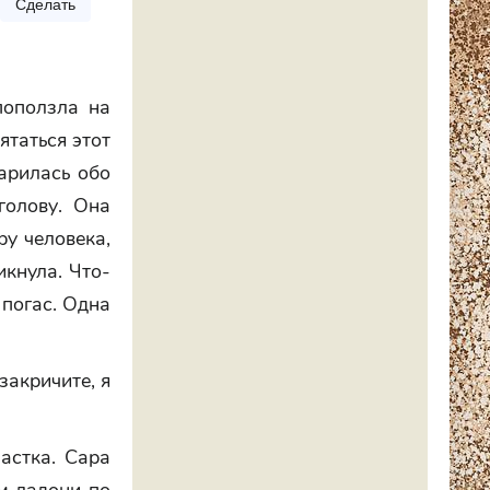
Сделать
поползла на
ятаться этот
дарилась обо
голову. Она
ру человека,
икнула. Что-
 погас. Одна
закричите, я
астка. Сара