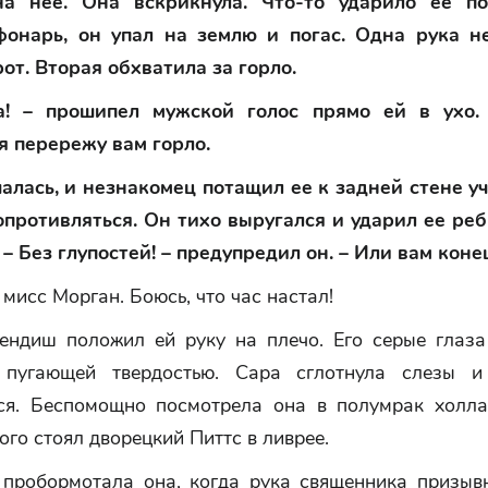
на нее. Она вскрикнула. Что-то ударило ее по
онарь, он упал на землю и погас. Одна рука н
от. Вторая обхватила за горло.
а! – прошипел мужской голос прямо ей в ухо.
 я перережу вам горло.
алась, и незнакомец потащил ее к задней стене уч
опротивляться. Он тихо выругался и ударил ее ре
– Без глупостей! – предупредил он. – Или вам коне
 мисс Морган. Боюсь, что час настал!
ендиш положил ей руку на плечо. Его серые глаза
 пугающей твердостью. Сара сглотнула слезы и
ся. Беспомощно посмотрела она в полумрак холла
ого стоял дворецкий Питтс в ливрее.
– пробормотала она, когда рука священника призыв