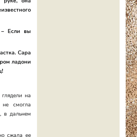
 руке, она
еизвестного
 – Если вы
астка. Сара
бром ладони
ц!
 глядели на
 не смогла
, в дальнем
но сжала ее