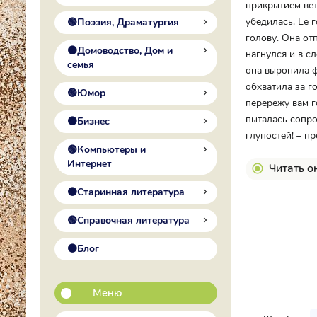
прикрытием вет
убедилась. Ее 
🟢Поэзия, Драматургия
голову. Она от
🟠Домоводство, Дом и
нагнулся и в с
семья
она выронила ф
обхватила за г
🟢Юмор
перережу вам г
пыталась сопро
🟠Бизнес
глупостей! – п
🟢Компьютеры и
Интернет
Читать о
🟠Старинная литература
🟢Справочная литература
🟠Блог
Меню