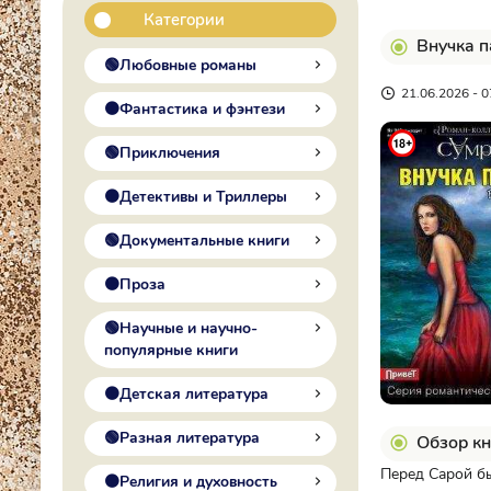
Категории
Внучка п
🟢Любовные романы
21.06.2026 - 0
🟠Фантастика и фэнтези
🟢Приключения
🟠Детективы и Триллеры
🟢Документальные книги
🟠Проза
🟢Научные и научно-
популярные книги
🟠Детская литература
🟢Разная литература
Обзор кн
Перед Сарой бы
🟠Религия и духовность