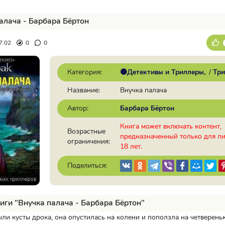
алача - Барбара Бёртон
7:02
0
0
Категория:
🟠Детективы и Триллеры
/
Три
Название:
Внучка палача
Автор:
Барбара Бёртон
Книга может включать контент,
Возрастные
предназначенный только для л
ограничения:
18 лет.
Поделиться:
иги "Внучка палача - Барбара Бёртон"
ли кусты дрока, она опустилась на колени и поползла на четверень