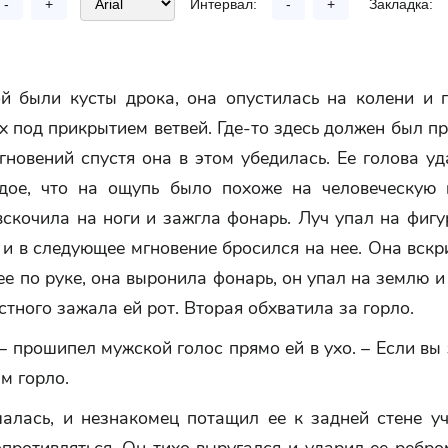
-
+
Интервал:
-
+
Закладка:
й были кусты дрока, она опустилась на колени и 
х под прикрытием ветвей. Где-то здесь должен был пр
гновений спустя она в этом убедилась. Ее голова у
рдое, что на ощупь было похоже на человеческую 
вскочила на ноги и зажгла фонарь. Луч упал на фигу
 и в следующее мгновение бросился на нее. Она вскр
ее по руке, она выронила фонарь, он упал на землю и
стного зажала ей рот. Вторая обхватила за горло.
 – прошипел мужской голос прямо ей в ухо. – Если вы 
м горло.
алась, и незнакомец потащил ее к задней стене уч