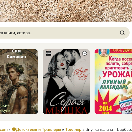
.com
»
🟠Детективы и Триллеры
»
Триллер
» Внучка палача - Барбар