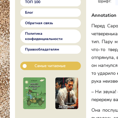
Шрифт:
ТОП 100
Блог
Annotation
Обратная связь
Перед Саро
четверенька
Политика
конфиденциальности
тип. Пару м
что-то тве
Правообладателям
отпрянула, 
он нагнулся
Самые читаемые
то ударило 
рука неизве
– Ни звука!
перережу ва
Она послуш