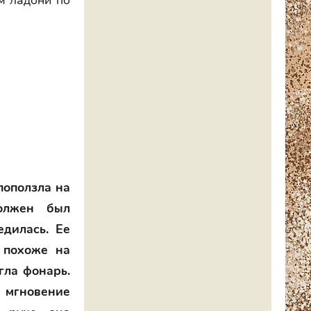
ом ладони по
поползла на
должен был
едилась. Ее
 похоже на
гла фонарь.
 мгновение