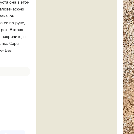
устя она в этом
человеческую
века, он
о ее по руке,
 рот. Вторая
 закричите, я
тка. Сара
.– Без