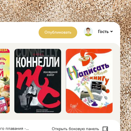
Гость
Опубликовать
вания - О Куваев
Открыть боковую панель