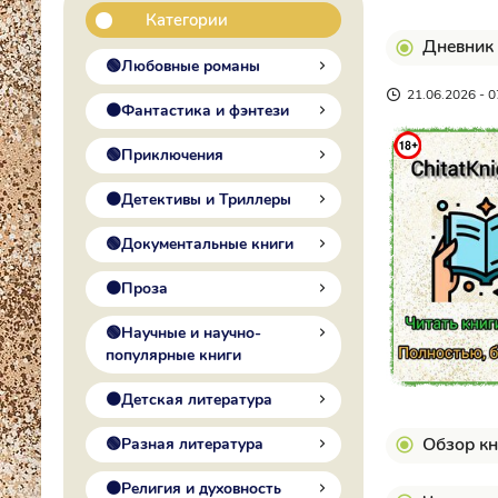
Категории
Дневник 
🟢Любовные романы
21.06.2026 - 0
🟠Фантастика и фэнтези
🟢Приключения
🟠Детективы и Триллеры
🟢Документальные книги
🟠Проза
🟢Научные и научно-
популярные книги
🟠Детская литература
Обзор кн
🟢Разная литература
🟠Религия и духовность