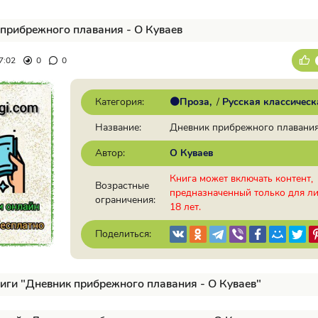
прибрежного плавания - О Куваев
7:02
0
0
Категория:
🟠Проза
/
Русская классическ
Название:
Дневник прибрежного плавани
Автор:
О Куваев
Книга может включать контент,
Возрастные
предназначенный только для л
ограничения:
18 лет.
Поделиться:
иги "Дневник прибрежного плавания - О Куваев"