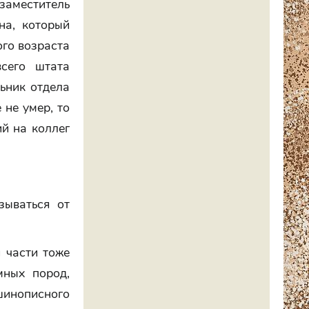
заместитель
на, который
ого возраста
сего штата
ьник отдела
 не умер, то
ий на коллег
зываться от
 части тоже
мных пород,
инописного