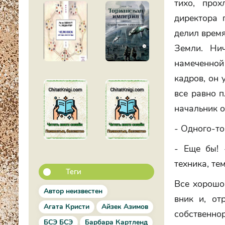
тихо, прох
директора 
делил время
Земли. Ни
намеченной
кадров, он 
все равно п
начальник о
- Одного-то
- Еще бы! 
техника, те
Теги
Все хорошо
Автор неизвестен
вник и, от
Агата Кристи
Айзек Азимов
собственн
БСЭ БСЭ
Барбара Картленд