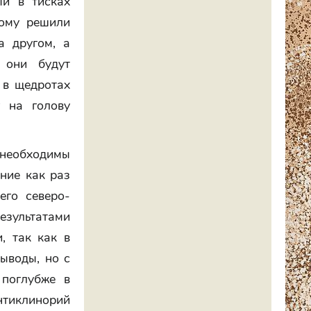
ый в тисках
тому решили
а другом, а
 они будут
 в щедротах
г на голову
 необходимы
ние как раз
его северо-
результатами
, так как в
выводы, но с
 поглубже в
нтиклинорий