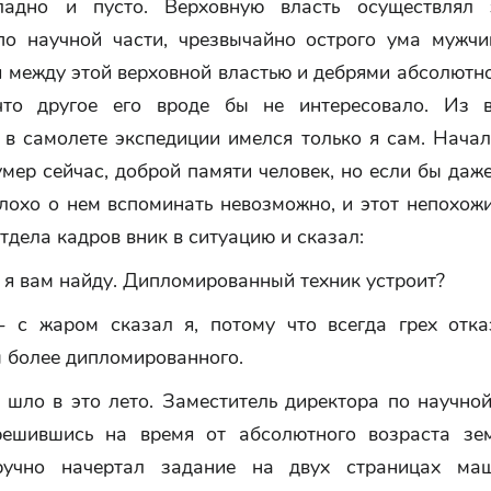
ладно и пусто. Верховную власть осуществлял 
по научной части, чрезвычайно острого ума мужчи
 между этой верховной властью и дебрями абсолютн
что другое его вроде бы не интересовало. Из в
 в самолете экспедиции имелся только я сам. Начал
умер сейчас, доброй памяти человек, но если бы даже
лохо о нем вспоминать невозможно, и этот непохож
тдела кадров вник в ситуацию и сказал:
 я вам найду. Дипломированный техник устроит?
- с жаром сказал я, потому что всегда грех отка
м более дипломированного.
 шло в это лето. Заместитель директора по научной
решившись на время от абсолютного возраста зе
оручно начертал задание на двух страницах маш