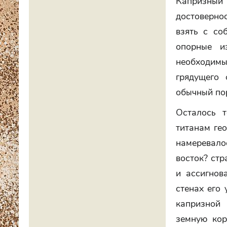
Капризный 
достоверно
взять с со
опорные и
необходимы
грядущего 
обычный пор
Осталось т
титанам ге
намеревало
восток? стр
и ассигнов
стенах его 
капризной 
земную кор