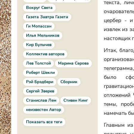
текста, ли
Вокруг Света
очаровател
Газета Завтра Газета
цербер - и
Ги Мопассан
извлек из з
Илья Мельников
настоящих 
Кир Булычев
Итак, благо
Коллектив авторов
организова
Лев Толстой
Марина Серова
телеграмма,
Роберт Шекли
было сфо
Рэй Брэдбери
Сборник
гравитацио
Сергей Зверев
отложений 
Станислав Лем
Стивен Кинг
темы, про
неизвестен Автор
намечать бы
Показать все теги
Главным из