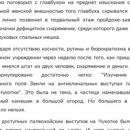
чно поговорил с главбухом на предмет изыскания с
ьной женской внешностью того главбуха скрывался
 лично позвонил в подвальный этаж пройдохе-зав
аначки дефицитное снаряжение, среди которого даже
пуховых спальных мешка.
даря отсутствию косности, рутины и бюрократизма 
нном учреждении через неделю после того, как приш
 имелся штат из двух человек, снаряжение и деньги
рмулировано достаточно четко: "Изучение
нного поля Земли на антиклинальных выступах п
Чукотки". Это была не тема, а частица намечавше
бный камешек в большой огород. Но большего в 
ло нельзя.
 доступных палеозойских выступов на Чукотке был