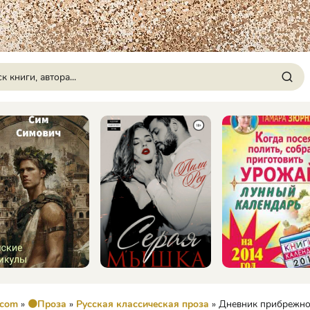
.com
»
🟠Проза
»
Русская классическая проза
» Дневник прибрежного пла