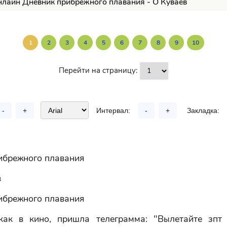
нлайн Дневник прибрежного плавания - О Куваев
1
2
3
4
5
6
7
8
9
10
Перейти на страницу:
-
+
Интервал:
-
+
Закладка:
ибрежного плавания
в
ибрежного плавания
ак в кино, пришла телеграмма: "Вылетайте зпт