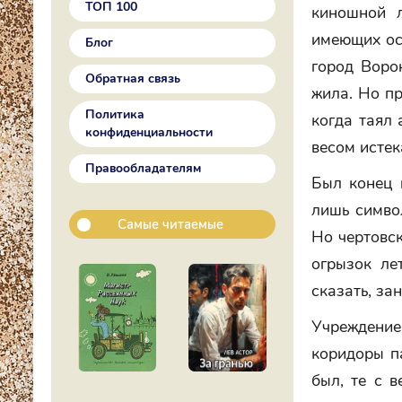
ТОП 100
киношной л
имеющих ос
Блог
город Ворон
Обратная связь
жила. Но пр
Политика
когда таял 
конфиденциальности
весом истек
Правообладателям
Был конец 
лишь символ
Самые читаемые
Но чертовск
огрызок ле
сказать, за
Учреждени
коридоры па
был, те с 