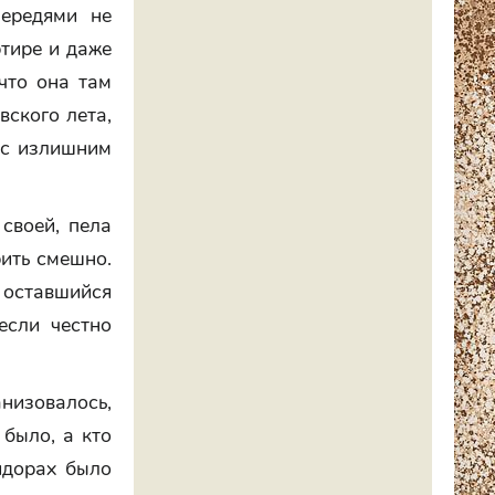
чередями не
тире и даже
 что она там
вского лета,
и с излишним
своей, пела
рить смешно.
а оставшийся
если честно
изовалось,
 было, а кто
идорах было