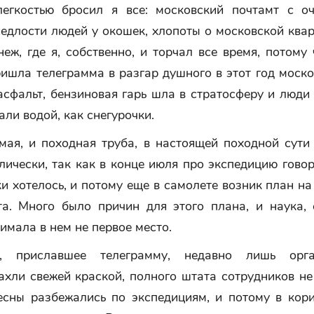
егкостью бросил я все: московский почтамт с о
едлости людей у окошек, хлопоты о московской квар
еж, где я, собственно, и торчал все время, потому
ишла телеграмма в разгар душного в этот год моско
асфальт, бензиновая гарь шла в стратосферу и люд
али водой, как снегурочки.
мая, и походная труба, в настоящей походной сути 
ически, так как в конце июля про экспедицию гово
и хотелось, и потому еще в самолете возник план н
та. Много было причин для этого плана, и наука, 
нимала в нем не первое место.
е, приславшее телеграмму, недавно лишь орган
хли свежей краской, полного штата сотрудников не
весны разбежались по экспедициям, и потому в кор