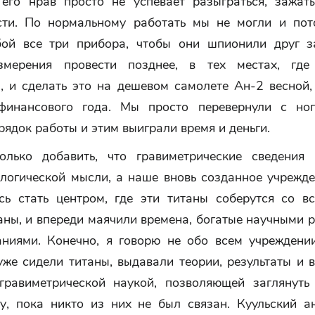
его нрав просто не успевает разыграться, зажат
сти. По нормальному работать мы не могли и по
бой все три прибора, чтобы они шпионили друг з
змерения провести позднее, в тех местах, где
, и сделать это на дешевом самолете Ан-2 весной,
финансового года. Мы просто перевернули с но
ядок работы и этим выиграли время и деньги.
олько добавить, что гравиметрические сведения
ологической мысли, а наше вновь созданное учрежде
сь стать центром, где эти титаны соберутся со вс
аны, и впереди маячили времена, богатые научными 
аниями. Конечно, я говорю не обо всем учреждении
уже сидели титаны, выдавали теории, результаты и 
гравиметрической наукой, позволяющей заглянуть
у, пока никто из них не был связан. Куульский а