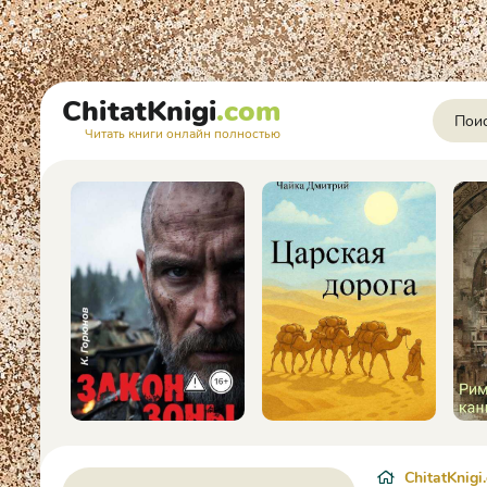
ChitatKnigi
.com
Читать книги онлайн полностью
ChitatKnigi