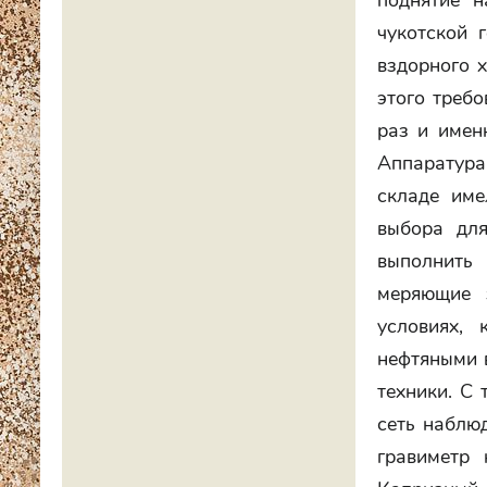
поднятие н
чукотской 
вздорного 
этого треб
раз и имен
Аппаратура
складе име
выбора для
выполнить
меряющие 
условиях, 
нефтяными 
техники. С 
сеть наблю
гравиметр 