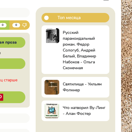
Топ месяца
К
0
0
Русский
параноидальный
ая проза
роман. Федор
Сологуб, Андрей
я
Белый, Владимир
Набоков - Ольга
Сконечная
иц старше
Святилище - Уильям
Фолкнер
Что натворил Ву-Линг
- Алан Фостер