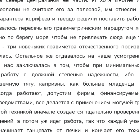
а севере центральной ее части. И хотя многие 
геологии не считают его за палеозой, мы отнесли 
характера корифеев и твердо решили поставить рабо
овалось пересечь его гравиметрическим маршрутом х
но по берегу моря, чтобы не привлекать сюда еще 
 - три новеньких гравиметра отечественного произв
лась. Остальное же отдавалось на наше усмотрен
 нас заключалась в том, чтобы при минимальны
 работу с должной степенью надежности, ибо г
земную тягу, капризны, как больные младенцы.
когда работают, допустим, фирмы, финансируем
ведомствами, все делается с применением могучей т
той техникой вначале создается тщательно провере
дений, а потом уж идет работа, так что каждый уча
начинает танцевать от печки и кончает его тож