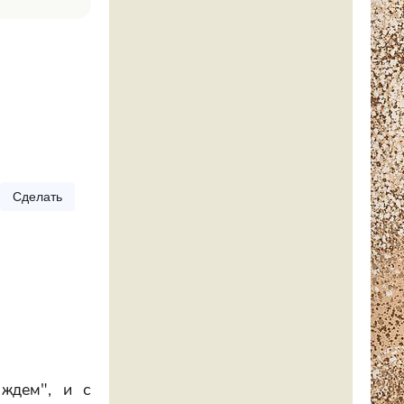
Сделать
 ждем", и с