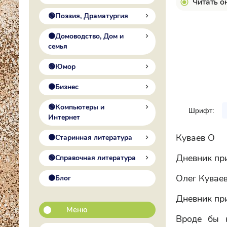
Читать о
🟢Поэзия, Драматургия
🟠Домоводство, Дом и
семья
🟢Юмор
🟠Бизнес
🟢Компьютеры и
Шрифт:
Интернет
Куваев О
🟠Старинная литература
Дневник пр
🟢Справочная литература
Олег Кувае
🟠Блог
Дневник пр
Меню
Вроде бы к