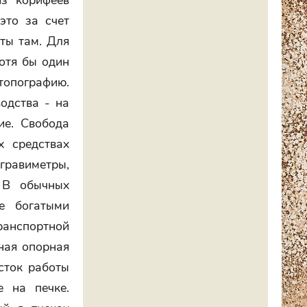
из корифеев
это за счет
ты там. Для
отя бы один
топографию.
одства - на
ие. Свобода
х средствах
равиметры,
 В обычных
ые богатыми
ранспортной
нная опорная
сток работы
е на печке.