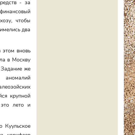
редств - за
 финансовый
хозу, чтобы
 имелись два
в этом вновь
ла в Москву
. Задание же
 аномалий
алеозойских
йся крупной
это лето и
о Куульское