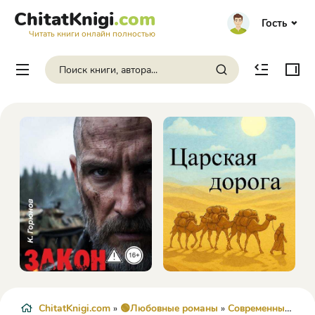
ChitatKnigi
.com
Гость
Читать книги онлайн полностью
ChitatKnigi.com
»
🟢Любовные романы
»
Современные любовные романы