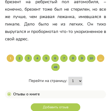
брезент на ребристый пол автомобиля, –
конечно, брезент тоже был не стерилен, но все
же лучше, чем ржавая лежанка, имевшаяся в
пикапе. Дело было не из легких. Он тихо
выругался и пробормотал что-то укоризненное в
свой адрес.
...
1
2
3
4
5
6
7
8
9
10
49
Перейти на страницу:
Отывы о книге
Добавить отзыв