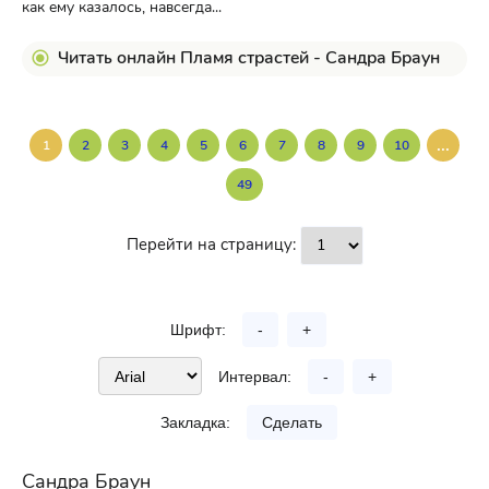
как ему казалось, навсегда...
Читать онлайн Пламя страстей - Сандра Браун
...
1
2
3
4
5
6
7
8
9
10
49
Перейти на страницу:
Шрифт:
-
+
Интервал:
-
+
Закладка:
Сделать
Сандра Браун