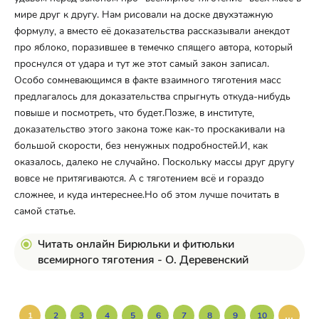
мире друг к другу. Нам рисовали на доске двухэтажную
формулу, а вместо её доказательства рассказывали анекдот
про яблоко, поразившее в темечко спящего автора, который
проснулся от удара и тут же этот самый закон записал.
Особо сомневающимся в факте взаимного тяготения масс
предлагалось для доказательства спрыгнуть откуда-нибудь
повыше и посмотреть, что будет.Позже, в институте,
доказательство этого закона тоже как-то проскакивали на
большой скорости, без ненужных подробностей.И, как
оказалось, далеко не случайно. Поскольку массы друг другу
вовсе не притягиваются. А с тяготением всё и гораздо
сложнее, и куда интереснее.Но об этом лучше почитать в
самой статье.
Читать онлайн Бирюльки и фитюльки
всемирного тяготения - О. Деревенский
...
1
2
3
4
5
6
7
8
9
10