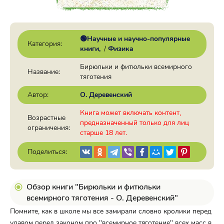
🟢Научные и научно-популярные
Категория:
книги
/
Физика
Бирюльки и фитюльки всемирного
Название:
тяготения
Автор:
О. Деревенский
Книга может включать контент,
Возрастные
предназначенный только для лиц
ограничения:
старше 18 лет.
Поделиться:
Обзор книги "Бирюльки и фитюльки
всемирного тяготения - О. Деревенский"
Помните, как в школе мы все замирали словно кролики перед
удавом перед законом про "всемирное тяготение" всех масс в