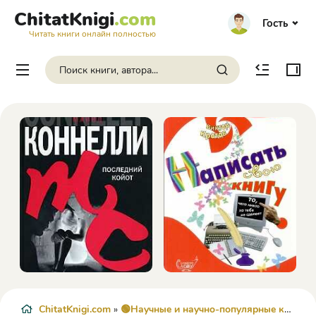
ChitatKnigi
.com
Гость
Читать книги онлайн полностью
ChitatKnigi.com
»
🟢Научные и научно-популярные книги
»