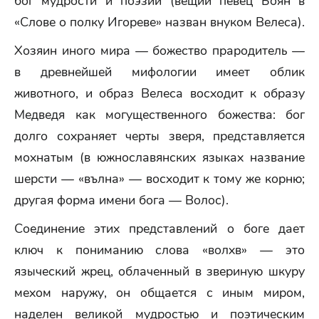
бог мудрости и поэзии (вещий певец Боян в
«Слове о полку Игореве» назван внуком Велеса).
Хозяин иного мира — божество прародитель —
в древнейшей мифологии имеет облик
животного, и образ Велеса восходит к образу
Медведя как могущественного божества: бог
долго сохраняет черты зверя, представляется
мохнатым (в южнославянских языках название
шерсти — «вълна» — восходит к тому же корню;
другая форма имени бога — Волос).
Соединение этих представлений о боге дает
ключ к пониманию слова «волхв» — это
языческий жрец, облаченный в звериную шкуру
мехом наружу, он общается с иным миром,
наделен великой мудростью и поэтическим