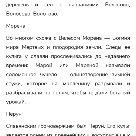
деревень и сел с названиями Велесово,
Волосово, Волотово.
Морена
Во многом схожа с Велесом Морена — Богиня
мира Мертвых и плодородия земли. Следы ее
культа у славян прослеживались до недавнего
времени: Марой или Мареной называли
соломенное чучело — олицетворение зимней
стужи, которое на масленицу разрывали и
разбрасывали по полям, чтобы те дали богатый
урожай.
Перун
Славянским громовержцем был Перун. Его культ
является одним из древнейших и восходит еще к