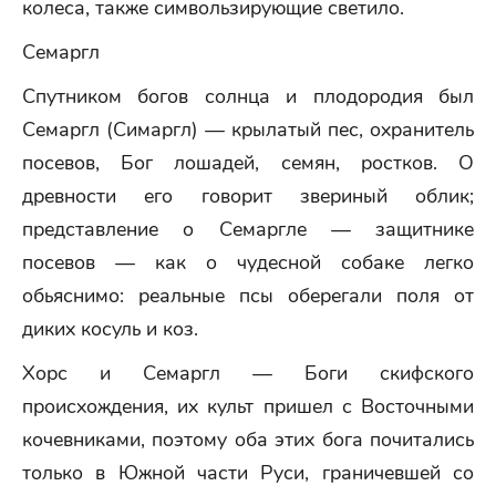
колеса, также симвользирующие светило.
Семаргл
Спутником богов солнца и плодородия был
Семаргл (Симаргл) — крылатый пес, охранитель
посевов, Бог лошадей, семян, ростков. О
древности его говорит звериный облик;
представление о Семаргле — защитнике
посевов — как о чудесной собаке легко
обьяснимо: реальные псы оберегали поля от
диких косуль и коз.
Хорс и Семаргл — Боги скифского
происхождения, их культ пришел с Восточными
кочевниками, поэтому оба этих бога почитались
только в Южной части Руси, граничевшей со