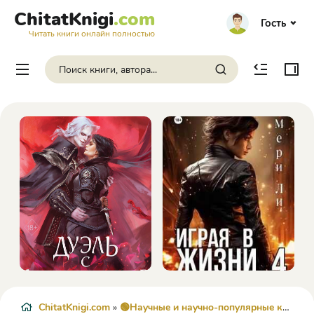
ChitatKnigi
.com
Гость
Читать книги онлайн полностью
ChitatKnigi.com
»
🟢Научные и научно-популярные книги
»