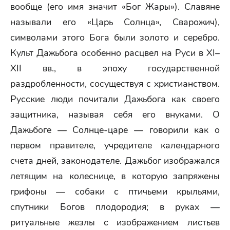
вообще (его имя значит «Бог Жары»). Славяне
называли его «Царь Солнца», Сварожич),
символами этого Бога были золото и серебро.
Культ Дажьбога особенно расцвел на Руси в XI–
XII вв., в эпоху государственной
раздробленности, сосуществуя с христианством.
Русские люди почитали Дажьбога как своего
защитника, называя себя его внуками. О
Дажьбоге — Солнце-царе — говорили как о
первом правителе, учредителе календарного
счета дней, законодателе. Дажьбог изображался
летящим на колеснице, в которую запряжены
грифоны — собаки с птичьеми крыльями,
спутники Богов плодородия; в руках —
ритуальные жезлы с изображением листьев