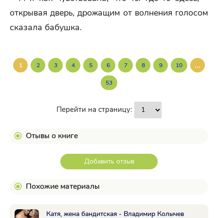
открывая дверь, дрожащим от волнения голосом
сказала бабушка.
...
1
2
3
4
5
6
7
8
9
10
53
Перейти на страницу:
Отывы о книге
Добавить отзыв
Похожие материалы
Катя, жена бандитская - Владимир Колычев