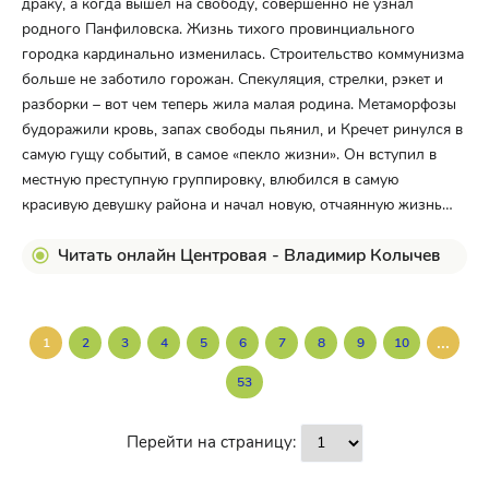
драку, а когда вышел на свободу, совершенно не узнал
родного Панфиловска. Жизнь тихого провинциального
городка кардинально изменилась. Строительство коммунизма
больше не заботило горожан. Спекуляция, стрелки, рэкет и
разборки – вот чем теперь жила малая родина. Метаморфозы
будоражили кровь, запах свободы пьянил, и Кречет ринулся в
самую гущу событий, в самое «пекло жизни». Он вступил в
местную преступную группировку, влюбился в самую
красивую девушку района и начал новую, отчаянную жизнь…
Читать онлайн Центровая - Владимир Колычев
...
1
2
3
4
5
6
7
8
9
10
53
Перейти на страницу: