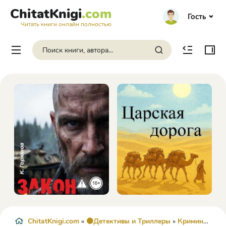
ChitatKnigi
.com
Гость
Читать книги онлайн полностью
ChitatKnigi.com
»
🟠Детективы и Триллеры
»
Криминальный детектив