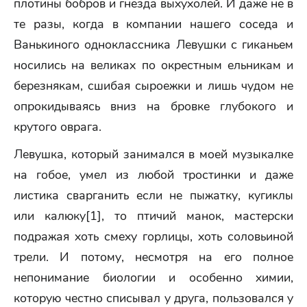
плотины бобров и гнезда выхухолей. И даже не в
те разы, когда в компании нашего соседа и
Ванькиного одноклассника Левушки с гиканьем
носились на великах по окрестным ельникам и
березнякам, сшибая сыроежки и лишь чудом не
опрокидываясь вниз на бровке глубокого и
крутого оврага.
Левушка, который занимался в моей музыкалке
на гобое, умел из любой тростинки и даже
листика сварганить если не пыжатку, кугиклы
или калюку[1], то птичий манок, мастерски
подражая хоть смеху горлицы, хоть соловьиной
трели. И потому, несмотря на его полное
непонимание биологии и особенно химии,
которую честно списывал у друга, пользовался у