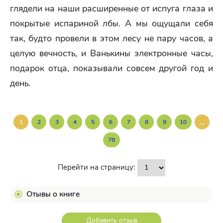
глядели на наши расширенные от испуга глаза и
покрытые испариной лбы. А мы ощущали себя
так, будто провели в этом лесу не пару часов, а
целую вечность, и Ванькины электронные часы,
подарок отца, показывали совсем другой год и
день.
...
1
2
3
4
5
6
7
8
9
10
78
Перейти на страницу:
Отывы о книге
Добавить отзыв