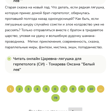
лев""
Старая сказка на новый лад. Что делать, если редкая лягушка,
которую принес домой брат-герпетолог, обернулась
пропавшей полгода назад однокурсницей? Как быть, если
лягушачью шкуру случайно сожгли и злое колдовство уже не
рассеять? Только отправляться вместе с братом в тридевятое
царство, уповая на удачу и волшебную дудочку шамана-
проводника. Метки: приключения, современность, сказка,
параллельные миры, фэнтези, мистика, экшн, попаданчество.
Читать онлайн Царевна-лягушка для
герпетолога (СИ) - Токарева Оксана "Белый
лев"
...
1
2
3
4
5
6
7
8
9
10
78