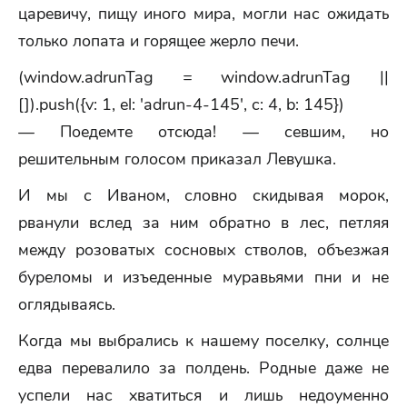
царевичу, пищу иного мира, могли нас ожидать
только лопата и горящее жерло печи.
(window.adrunTag = window.adrunTag ||
[]).push({v: 1, el: 'adrun-4-145', c: 4, b: 145})
— Поедемте отсюда! — севшим, но
решительным голосом приказал Левушка.
И мы с Иваном, словно скидывая морок,
рванули вслед за ним обратно в лес, петляя
между розоватых сосновых стволов, объезжая
буреломы и изъеденные муравьями пни и не
оглядываясь.
Когда мы выбрались к нашему поселку, солнце
едва перевалило за полдень. Родные даже не
успели нас хватиться и лишь недоуменно