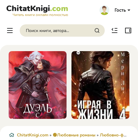
ChitatKnigi
.com
Гость
Читать книги онлайн полностью
ChitatKnigi.com
»
🟢Любовные романы
»
Любовно-фантастические романы