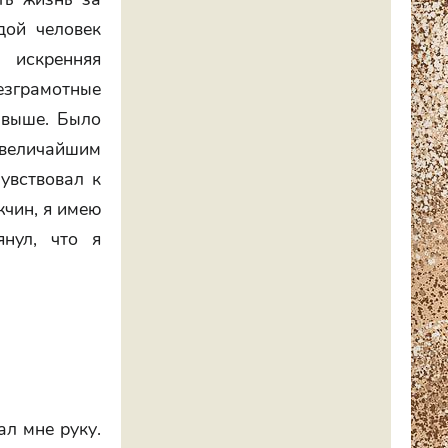
дой человек
 искренняя
безграмотные
 выше. Было
е величайшим
увствовал к
жчин, я имею
янул, что я
ал мне руку.