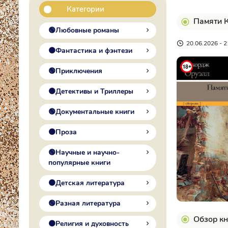
Категории
Памяти 
🟢Любовные романы
20.06.2026 - 2
🟠Фантастика и фэнтези
🟢Приключения
🟠Детективы и Триллеры
🟢Документальные книги
🟠Проза
🟢Научные и научно-
популярные книги
🟠Детская литература
🟢Разная литература
Обзор кн
🟠Религия и духовность