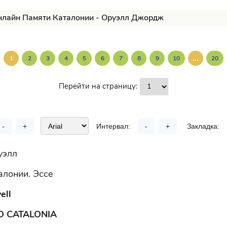
нлайн Памяти Каталонии - Оруэлл Джордж
...
1
2
3
4
5
6
7
8
9
10
20
Перейти на страницу:
-
+
Интервал:
-
+
Закладка:
уэлл
алонии. Эссе
ell
 CATALONIA