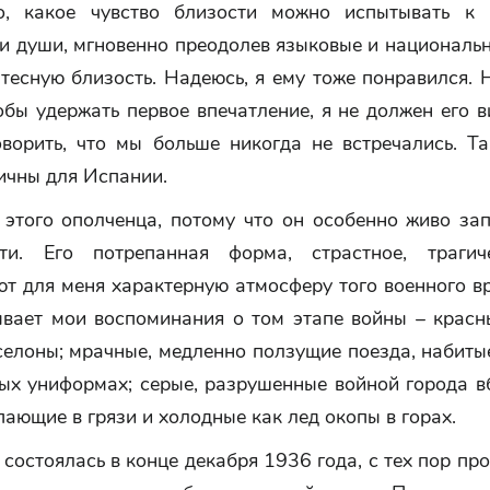
о, какое чувство близости можно испытывать к 
и души, мгновенно преодолев языковые и национальн
тесную близость. Надеюсь, я ему тоже понравился.
обы удержать первое впечатление, я не должен его в
оворить, что мы больше никогда не встречались. Та
ичны для Испании.
 этого ополченца, потому что он особенно живо зап
ти. Его потрепанная форма, страстное, трагич
т для меня характерную атмосферу того военного в
ывает мои воспоминания о том этапе войны – красн
селоны; мрачные, медленно ползущие поезда, набиты
ых униформах; серые, разрушенные войной города в
пающие в грязи и холодные как лед окопы в горах.
 состоялась в конце декабря 1936 года, с тех пор п