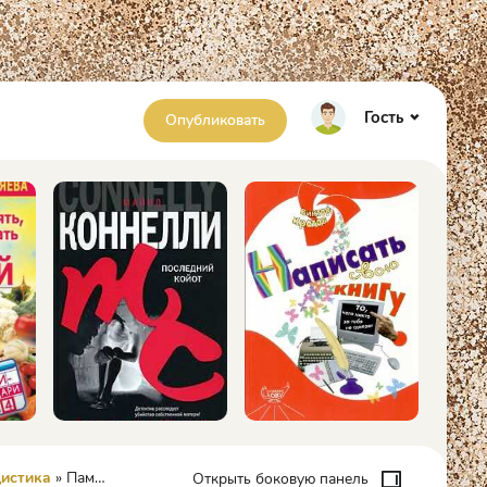
Гость
Опубликовать
цистика
» Памяти Каталонии - Оруэлл Джордж
Открыть боковую панель