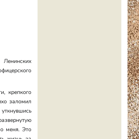
в Ленинских
офицерского
и, крепкого
ихо заломил
уткнувшись
развернутую
ло меня. Это
ть жизнь за