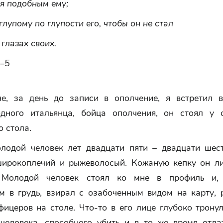
я подобным ему;
глупому по глупости его, чтобы он не стал
глазах своих.
4–5
е, за день до записи в ополчение, я встретил 
дного итальянца, бойца ополчения, он стоял у 
 стола.
лодой человек лет двадцати пяти – двадцати шест
широкоплечий и рыжеволосый. Кожаную кепку он л
. Молодой человек стоял ко мне в профиль и, 
м в грудь, взирал с озабоченным видом на карту, 
ицеров на столе. Что-то в его лице глубоко трону
человека, способного убить и в то же время отда