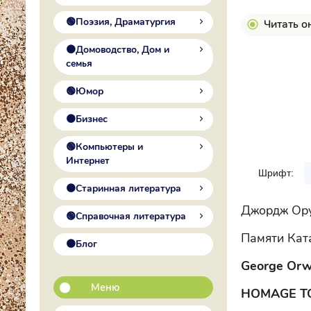
🟢Поэзия, Драматургия
Читать о
🟠Домоводство, Дом и
семья
🟢Юмор
🟠Бизнес
🟢Компьютеры и
Интернет
Шрифт:
🟠Старинная литература
Джордж Ор
🟢Справочная литература
Памяти Кат
🟠Блог
George Orw
Меню
HOMAGE TO