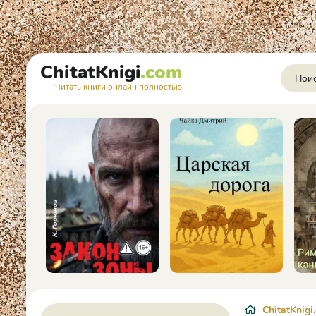
ChitatKnigi
.com
Читать книги онлайн полностью
ChitatKnigi