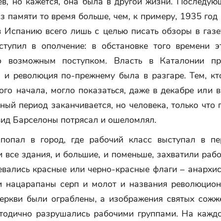
ев, но кажется, она была в другой жизни. Последую
з памяти то время больше, чем, к примеру, 1935 год
 Испанию всего лишь с целью писать обзоры в газе
ступил в ополчение: в обстановке того времени э
но возможным поступком. Власть в Каталонии пр
, и революция по-прежнему была в разгаре. Тем, кт
ого начала, могло показаться, даже в декабре или в
ый период заканчивается, но человека, только что
вид Барселоны потрясал и ошеломлял.
попал в город, где рабочий класс выступал в пе
 все здания, и большие, и поменьше, захватили рабо
вались красные или черно-красные флаги – анархис
и нацарапаны серп и молот и названия революцион
церкви были ограблены, а изображения святых сожж
тодично разрушались рабочими группами. На кажд