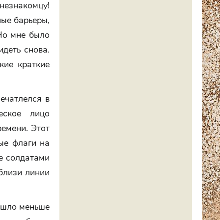
незнакомцу!
ые барьеры,
 Но мне было
идеть снова.
кие краткие
ечатлелся в
еское лицо
ремени. Этот
ые флаги на
е солдатами
близи линии
рошло меньше