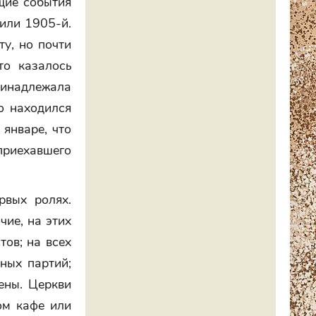
щие события
 или 1905-й.
ту, но почти
то казалось
инадлежала
о находился
 январе, что
 приехавшего
рвых ролях.
чие, на этих
тов; на всех
ных партий;
ены. Церкви
ом кафе или