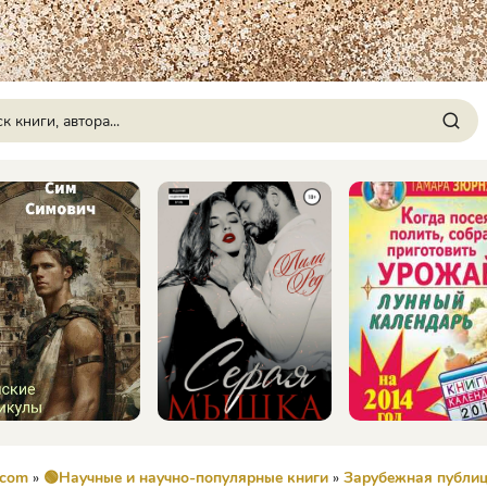
.com
»
🟢Научные и научно-популярные книги
»
Зарубежная публи