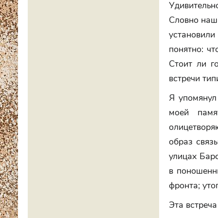
Удивительн
Словно наш
установили 
понятно: чт
Стоит ли г
встречи тип
Я упомянул
моей памя
олицетворяю
образ связ
улицах Бар
в поношенн
фронта; уто
Эта встреча