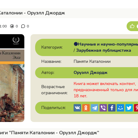
Каталонии - Оруэлл Джордж
1:00
0
0
🟢Научные и научно-популярн
Категория:
/
Зарубежная публицистика
Название:
Памяти Каталонии
Автор:
Оруэлл Джордж
Книга может включать контент,
Возрастные
предназначенный только для л
ограничения:
18 лет.
Поделиться:
иги "Памяти Каталонии - Оруэлл Джордж"