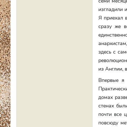
семи месяц
изгладили и
Я приехал в
сразу же в
единствен
анархистам
здесь с сам
революционн
из Англии, 
Впервые я 
Практически
домах разве
стенах был
почти все 
повсюду ме