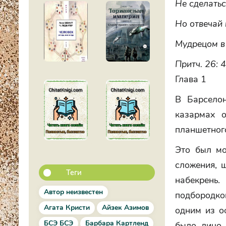
Не сделатьс
Но отвечай 
Мудрецом в 
Притч. 26: 
Глава 1
В Барселон
казармах о
планшетного
Это был мо
сложения, 
Теги
набекрень
Автор неизвестен
подбородко
Агата Кристи
Айзек Азимов
одним из оф
БСЭ БСЭ
Барбара Картленд
было лицо 