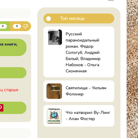
Топ месяца
К
0
0
Русский
параноидальный
ые книги
роман. Федор
Сологуб, Андрей
Белый, Владимир
Набоков - Ольга
Сконечная
Святилище - Уильям
иц старше
Фолкнер
Что натворил Ву-Линг
- Алан Фостер