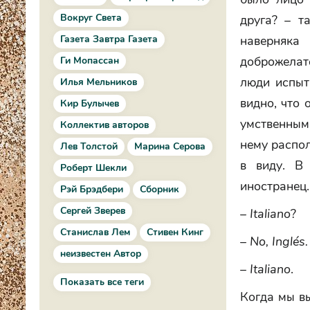
Вокруг Света
друга? – т
Газета Завтра Газета
наверняка
доброжелате
Ги Мопассан
люди испыт
Илья Мельников
видно, что 
Кир Булычев
умственным
Коллектив авторов
нему распол
Лев Толстой
Марина Серова
в виду. В 
Роберт Шекли
иностранец.
Рэй Брэдбери
Сборник
Сергей Зверев
–
Italiano
?
Станислав Лем
Стивен Кинг
–
No, Inglés.
неизвестен Автор
–
Italiano
.
Показать все теги
Когда мы вы