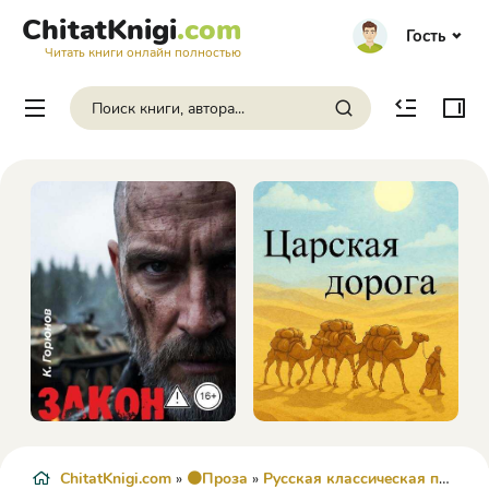
ChitatKnigi
.com
Гость
Читать книги онлайн полностью
ChitatKnigi.com
»
🟠Проза
»
Русская классическая проза
» 