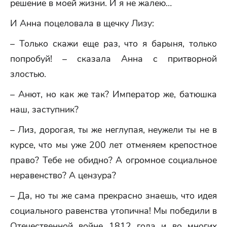
решение в моей жизни. И я не жалею…
И Анна поцеловала в щечку Лизу:
– Только скажи еще раз, что я барыня, только
попробуй! – сказала Анна с притворной
злостью.
– Анют, но как же так? Император же, батюшка
наш, заступник?
– Лиз, дорогая, ты же неглупая, неужели ты не в
курсе, что мы уже 200 лет отменяем крепостное
право? Тебе не обидно? А огромное социальное
неравенство? А цензура?
– Да, но ты же сама прекрасно знаешь, что идея
социального равенства утопична! Мы победили в
Отечественной войне 1812 года и во многих