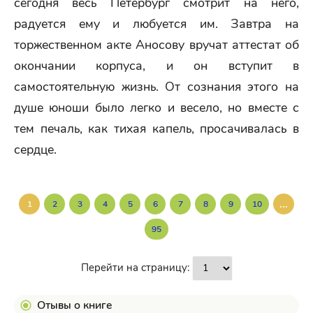
сегодня весь Петербург смотрит на него,
радуется ему и любуется им. Завтра на
торжественном акте Аносову вручат аттестат об
окончании корпуса, и он вступит в
самостоятельную жизнь. От сознания этого на
душе юноши было легко и весело, но вместе с
тем печаль, как тихая капель, просачивалась в
сердце.
...
1
2
3
4
5
6
7
8
9
10
95
Перейти на страницу:
Отывы о книге