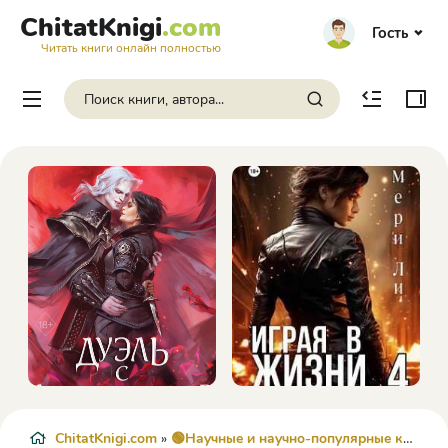
ChitatKnigi
.com
Гость
Читать книги онлайн полностью
ChitatKnigi.com
»
🟢Научные и научно-популярные книги
»