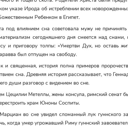
учного и тощего скота. Родители Христа были преду
оком указе Ирода об истреблении всех новорожденны
Божественным Ребенком в Египет.
а под влиянием сна советовала мужу не причинять 
материализм сегодняшнего дня смеется над снами, 
су и приговору толпы: «Умертви Дух, но оставь жи
аравва был отпущен на свободу.
ак и священная, история полна примеров пророчеств
твием сна. Древняя история рассказывает, что Генна
его души разговор с видением во сне.
ем Цецилии Метеллы, жены консула, римский сенат б
перестроить храм Юноны Соспиты.
Марциан во сне увидел сломанный лук гуннского за
чь, когда умер угрожавший Риму гуннский завоевател