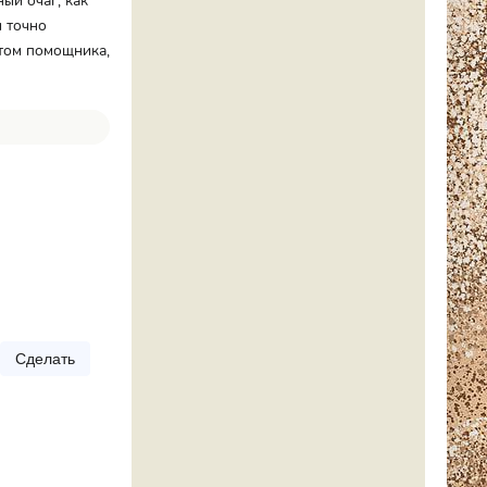
ый очаг, как
и точно
этом помощника,
Сделать