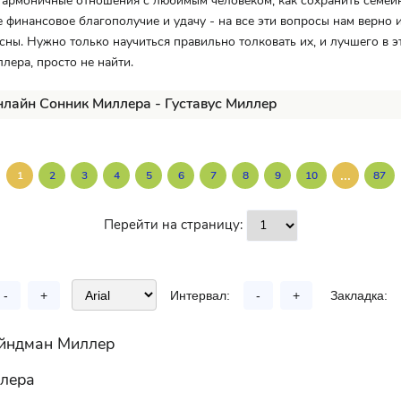
гармоничные отношения с любимым человеком, как сохранить семейн
е финансовое благополучие и удачу - на все эти вопросы нам верно 
сны. Нужно только научиться правильно толковать их, и лучшего в 
лера, просто не найти.
нлайн Сонник Миллера - Густавус Миллер
...
1
2
3
4
5
6
7
8
9
10
87
Перейти на страницу:
-
+
Интервал:
-
+
Закладка:
айндман Миллер
лера