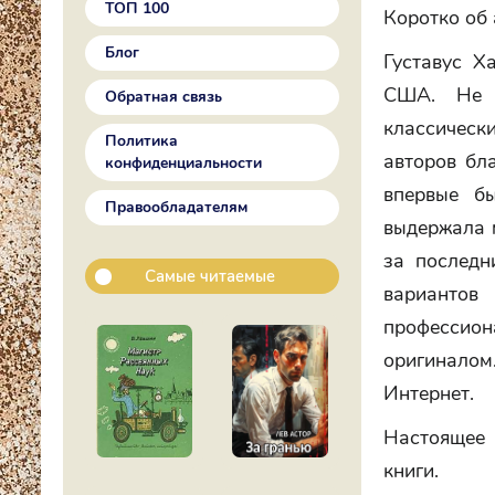
ТОП 100
Коротко об 
Блог
Густавус Х
США. Не в
Обратная связь
классически
Политика
авторов бла
конфиденциальности
впервые б
Правообладателям
выдержала 
за последн
Самые читаемые
вариантов
профессион
оригинало
Интернет.
Настоящее 
книги.