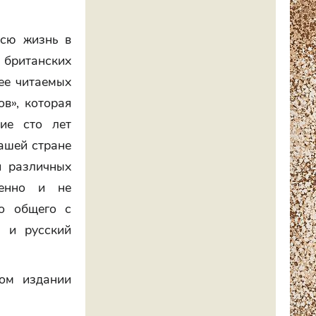
всю жизнь в
британских
лее читаемых
ов», которая
ие сто лет
ашей стране
и различных
венно и не
го общего с
 и русский
ком издании