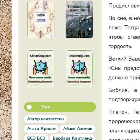
Предислови
Во сне, в н
ложе. Тогда
чтобы отве
гордость.
Ветхий Заве
«Сны предс
должно прий
Библия, а
подтвержда
Теги
Платон, Г
Автор неизвестен
пророческ
Агата Кристи
Айзек Азимов
кланяющихс
БСЭ БСЭ
Барбара Картленд