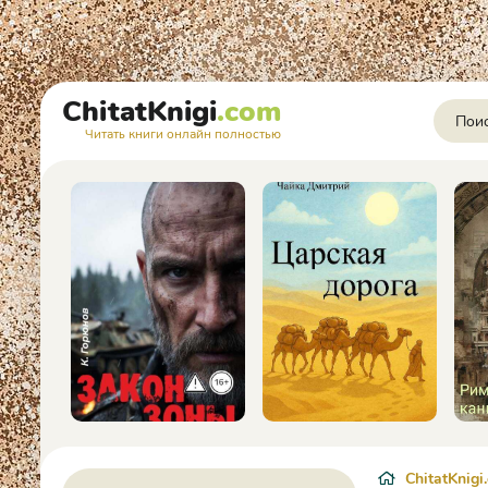
ChitatKnigi
.com
Читать книги онлайн полностью
ChitatKnigi