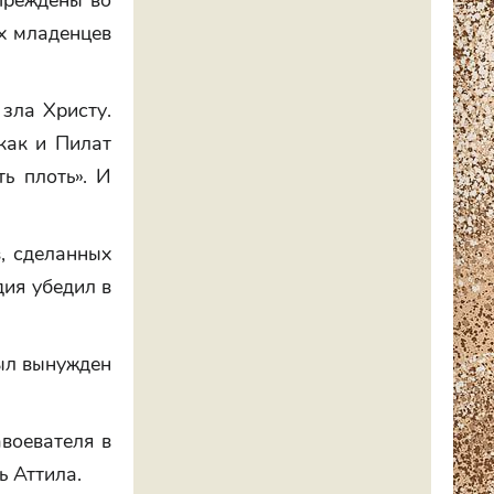
преждены во
х младенцев
зла Христу.
как и Пилат
ть плоть». И
, сделанных
дия убедил в
ыл вынужден
воевателя в
ь Аттила.