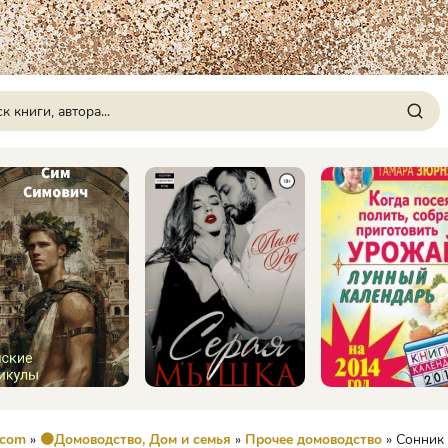
.com
»
🟠Домоводство, Дом и семья
»
Прочее домоводство
» Сонник Милле