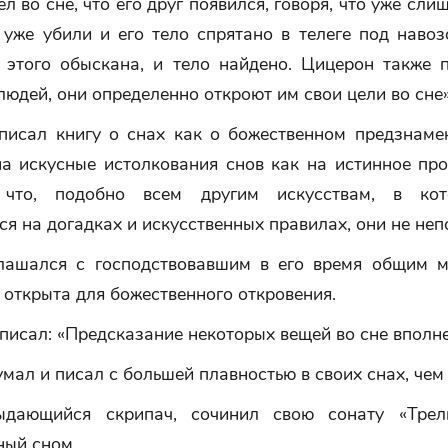
ел во сне, что его друг появился, говоря, что уже сли
 уже убили и его тело спрятано в телеге под наво
 этого обыскана, и тело найдено. Цицерон также п
людей, они определенно откроют им свои цели во сне»
писал книгу о снах как о божественном предзнаме
на искусные истолкования снов как на истинное про
, что, подобно всем другим искусствам, в ко
я на догадках и искусственных правилах, они не не
лашался с господствовавшим в его время общим м
 открыта для божественного откровения.
писал: «Предсказание некоторых вещей во сне вполне
мал и писал с большей плавностью в своих снах, чем 
ыдающийся скрипач, сочинил свою сонату «Трел
ный сном.