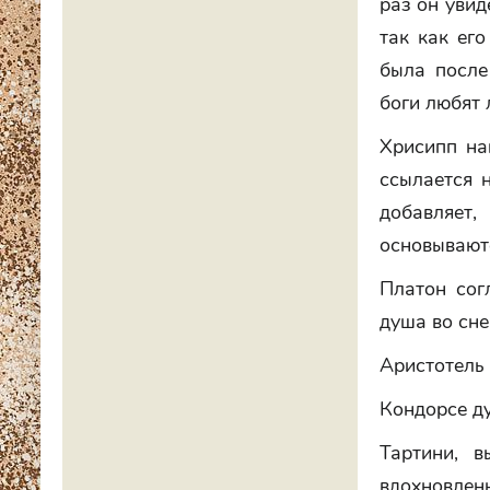
раз он увид
так как его
была после
боги любят 
Хрисипп на
ссылается 
добавляет
основываютс
Платон сог
душа во сне
Аристотель 
Кондорсе ду
Тартини, в
вдохновлен