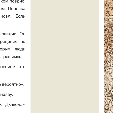
шком поздно,
зом. Повозка
исал: «Если
.
новании. Он
рицание, но
торых люди
погрешимы.
нением, что
 вероятно».
наяву.
ь Дьявола»,