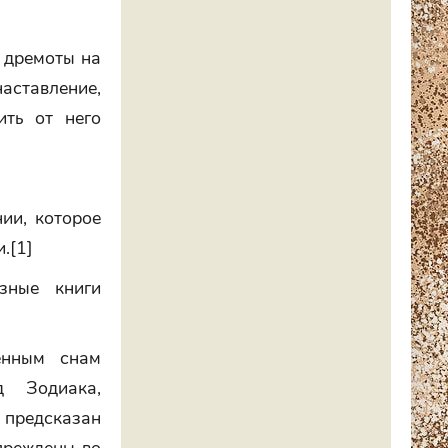
я дремоты на
наставление,
ить от него
ии, которое
.[1]
зные книги
енным снам
д Зодиака,
 предсказан