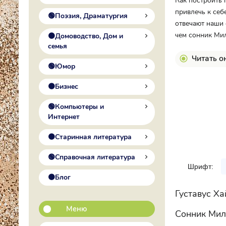
Как построить 
привлечь к себ
🟢Поэзия, Драматургия
отвечают наши 
чем сонник Мил
🟠Домоводство, Дом и
семья
Читать о
🟢Юмор
🟠Бизнес
🟢Компьютеры и
Интернет
🟠Старинная литература
🟢Справочная литература
Шрифт:
🟠Блог
Густавус Х
Меню
Сонник Мил