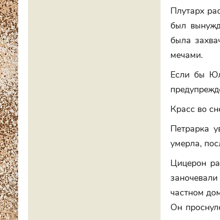
Плутарх рас
был вынужд
была захвач
мечами.
Если бы Юл
предупрежде
Красс во сн
Петрарка у
умерла, пос
Цицерон ра
заночевали
частном дом
Он проснулс