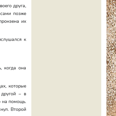
воего друга,
асами позже
 пронзена их
ислушался к
, когда она
ах, которые
 другой – в
о на помощь.
снул. Второй