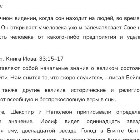
е
очном видении, когда сон находит на людей, во врем
 Он открывает у человека ухо и запечатлевает Свое 
сть человека от какого-либо предприятия и удал
т. Книга Иова, 33:15–17
тавляют собой начальные знания о великом состоян
ти. Нам снится то, что скоро случится», – писал Бейли
 также другие великие исторические и религио
ют всеобщую и беспрекословную веры в сны.
ете, Шекспир и Наполеон приписывали определ
ое значение. Иосиф видел одиннадцать звез
я ему, двенадцатой звезде. Голод в Египте был