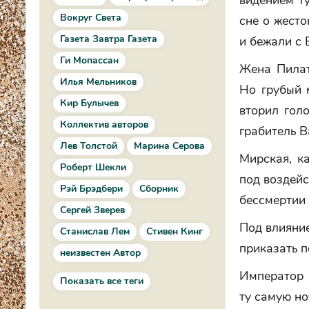
видением т
Вокруг Света
сне о жест
Газета Завтра Газета
и бежали с 
Ги Мопассан
Жена Пилат
Илья Мельников
Но грубый 
Кир Булычев
вторил голо
Коллектив авторов
грабитель В
Лев Толстой
Марина Серова
Мирская, к
Роберт Шекли
под воздейс
Рэй Брэдбери
Сборник
бессмертии 
Сергей Зверев
Под влияни
Станислав Лем
Стивен Кинг
приказать 
неизвестен Автор
Император 
Показать все теги
ту самую но