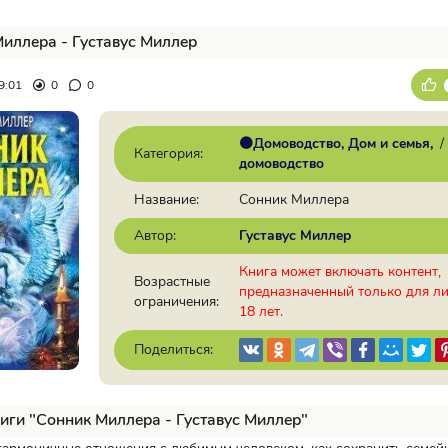
иллера - Густавус Миллер
9:01
0
0
🟠Домоводство, Дом и семья
/
Категория:
домоводство
Название:
Сонник Миллера
Автор:
Густавус Миллер
Книга может включать контент,
Возрастные
предназначенный только для л
ограничения:
18 лет.
Поделиться:
иги "Сонник Миллера - Густавус Миллер"