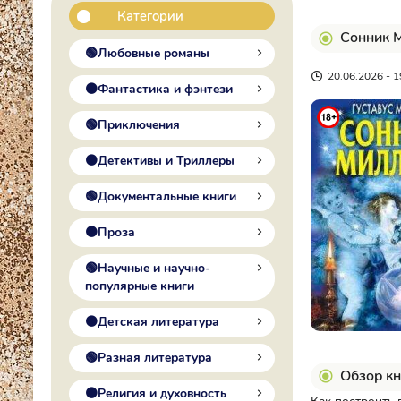
Категории
Сонник М
🟢Любовные романы
20.06.2026 - 1
🟠Фантастика и фэнтези
🟢Приключения
🟠Детективы и Триллеры
🟢Документальные книги
🟠Проза
🟢Научные и научно-
популярные книги
🟠Детская литература
🟢Разная литература
Обзор кн
🟠Религия и духовность