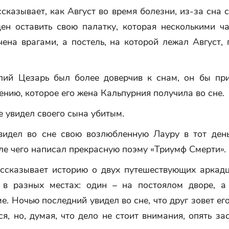
сказывает, как Август во время болезни, из-за сна с
ен оставить свою палатку, которая несколькими ч
ена врагами, а постель, на которой лежал Август,
ий Цезарь был более доверчив к снам, он бы пр
нию, которое его жена Кальпурния получила во сне.
е увидел своего сына убитым.
видел во сне свою возлюбленную Лауру в тот день
ле чего написал прекрасную поэму «Триумф Смерти».
ссказывает историю о двух путешествующих аркадц
 в разных местах: один – на постоялом дворе, а
е. Ночью последний увидел во сне, что друг зовет ег
я, но, думая, что дело не стоит внимания, опять за