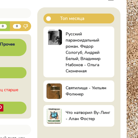
Топ месяца
К
0
0
Русский
параноидальный
Прочее
роман. Федор
Сологуб, Андрей
Белый, Владимир
Набоков - Ольга
Сконечная
Святилище - Уильям
иц старше
Фолкнер
Что натворил Ву-Линг
- Алан Фостер