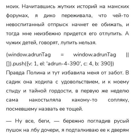
моих. Начитавшись жутких историй на мамских
форумах, я дико переживала, что чей-то
невоспитанный отпрыск начнет ее обижать, и
тогда мне неизбежно придется его отлупить. А
чужих детей, говорят, лупить нельзя.
(window.adrunTag = window.adrunTag ||
[]).push({v: 1, el: 'adrun-4-390', c: 4, b: 390})
Правда Полина и тут избавила меня от забот. В
садик она ходила с удовольствием, и к моему
стыду и тайной гордости, в первую же неделю
сама накостыляла какому-то сопляку,
посмевшему назвать ее тощей.
— Ну все, беги, — бережно погладив русый
пушок на лбу дочери, я подталкиваю ее к дверям