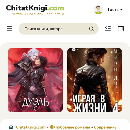
ChitatKnigi
.com
Гость
Читать книги онлайн полностью
ChitatKnigi.com
»
🟢Любовные романы
»
Современные любовные романы