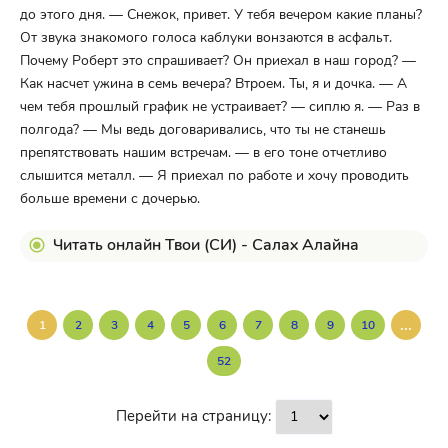
до этого дня. — Снежок, привет. У тебя вечером какие планы?
От звука знакомого голоса каблуки вонзаются в асфальт.
Почему Роберт это спрашивает? Он приехал в наш город? —
Как насчет ужина в семь вечера? Втроем. Ты, я и дочка. — А
чем тебя прошлый график не устраивает? — сиплю я. — Раз в
полгода? — Мы ведь договаривались, что ты не станешь
препятствовать нашим встречам. — в его тоне отчетливо
слышится металл. — Я приехал по работе и хочу проводить
больше времени с дочерью.
Читать онлайн Твои (СИ) - Салах Алайна
...
1
2
3
4
5
6
7
8
9
10
52
Перейти на страницу: