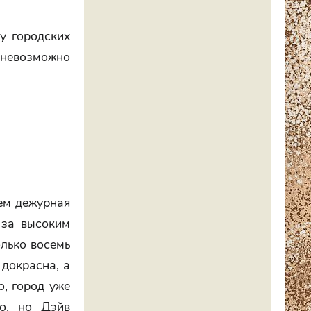
у городских
 невозможно
чем дежурная
 за высоким
олько восемь
 докрасна, а
о, город уже
го, но Дэйв