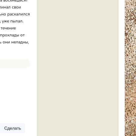
та восемьдесят
линал свои
льно раскалился
д уже пылал.
 течение
 прохлады от
ь они неладны,
Сделать