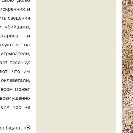
 свою долю
искренних и
ить сведения
и, убийцами,
ортариев и
алуются на
игрыватели,
ает песенку:
яют, что им
клеветали,
мером может
 возмущенно
 сих пор не
ообщает: «В