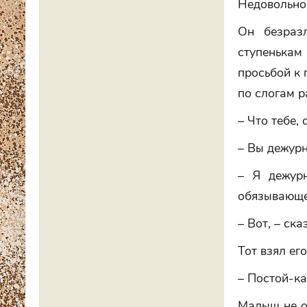
Недовольно
Он безраз
ступенькам
просьбой к 
по слогам р
– Что тебе,
– Вы дежур
– Я дежурн
обязывающе
– Вот, – ск
Тот взял ег
– Постой-ка
Малыш не ос