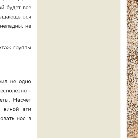
ой будет все
вращающегося
 неладны, не
ктаж группы
жил не одно
бесполезно –
еты. Насчет
 виной эти
овать нос в