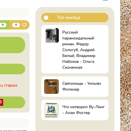
Топ месяца
К
0
0
Русский
параноидальный
роман. Федор
Сологуб, Андрей
Белый, Владимир
Набоков - Ольга
Сконечная
Святилище - Уильям
иц старше
Фолкнер
Что натворил Ву-Линг
- Алан Фостер