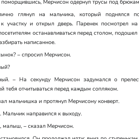
 поморщившись, Мерчисон одернул трусы под брюкам
лично глянул на мальчика, который поднялся п
 к участку и открыл дверь. Паренек посмотрел на
посетителям останавливаться перед столом, подошел 
азбирать написанное.
 сынок? – спросил Мерчисон.
ный?
ый. – На секунду Мерчисон задумался о прелес
й тебя отчитываться перед каждым сопляком.
азал мальчишка и протянул Мерчисону конверт.
о. Мальчик направился к выходу.
, малыш, – сказал Мерчисон.
тановился. Он продолжал идти: вниз по ступенькам,