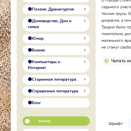
В городе стоял
седьмого участ
🟢Поэзия, Драматургия
тесные трусы. 
докрасна, а но
🟠Домоводство, Дом и
семья
Трудно было пр
томительно дол
🟢Юмор
маленького вра
не станут свобод
🟠Бизнес
Читать о
🟢Компьютеры и
Интернет
🟠Старинная литература
🟢Справочная литература
🟠Блог
Меню
Шрифт: