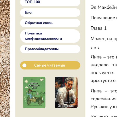
ТОП 100
Эд Макбейн
Блог
Покушение 
Обратная связь
Глава 1
Политика
Может, на 
конфиденциальности
* * *
Правообладателям
Липа – это 
надоело т
Самые читаемые
пользуется
арестуете е
Липа – это
содержания
Русские узн