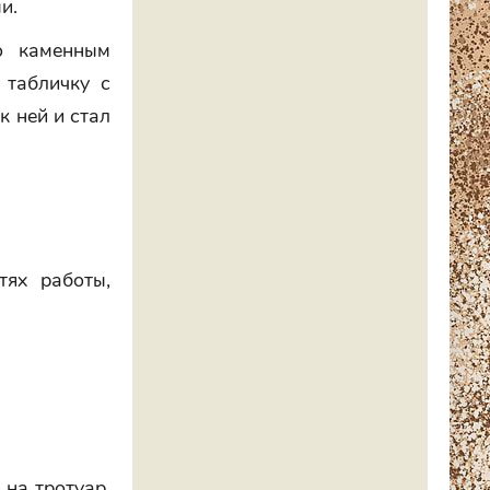
и.
о каменным
 табличку с
к ней и стал
тях работы,
 на тротуар,