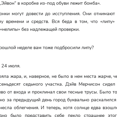
„Эйвон“ в коробке из-под обуви лежит бомба».
онки могут довести до исступления. Они отнимают 
му времени и средств. Вся беда в том, что «липу»
 «нелипы» без надлежащей проверки.
прошлой неделе вам тоже подбросили липу?
 24 июля.
ояла жара, и, наверное, не было в нем места жарче, 
семьдесят седьмого участка. Дэйв Мерчисон сидел
во от входа и проклинал свои тесные трусы. Было т
 но за предыдущий день город буквально раскалился
несла облегчения. И теперь, хотя солнце едва взошл
дно было представить себе пекло страшнее это