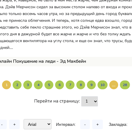
а жара, и, наверное, не было в нем места жарче, чем дежурная комна
ка. Дэйв Мерчисон сидел за высоким столом налево от входа и прок
Было только восемь часов утра, но за предыдущий день город буква
чь не принесла облегчения. И теперь, хотя солнце едва взошло, горо
едставить себе пекло страшнее этого, но Дэйв Мерчисон знал, что в
гого дня в дежурной будет все жарче и жарче и что без толку ждать
щающегося вентилятора на углу стола, и еще он знал, что трусы, буд
ней....
нлайн Покушение на леди - Эд Макбейн
...
1
2
3
4
5
6
7
8
9
10
28
Перейти на страницу:
-
+
Интервал:
-
+
Закладка: