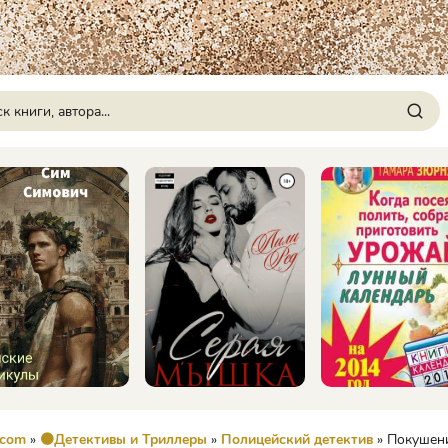
.com
»
🟠Детективы и Триллеры
»
Полицейский детектив
» Покушение на