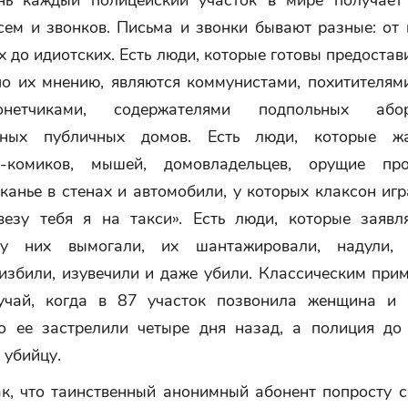
нь каждый полицейский участок в мире получает
сем и звонков. Письма и звонки бывают разные: от 
 до идиотских. Есть люди, которые готовы предостав
 по их мнению, являются коммунистами, похитителям
онетчиками, содержателями подпольных аб
ьных публичных домов. Есть люди, которые ж
в-комиков, мышей, домовладельцев, орущие про
канье в стенах и автомобили, у которых клаксон игр
везу тебя я на такси». Есть люди, которые заявл
 у них вымогали, их шантажировали, надули, о
 избили, изувечили и даже убили. Классическим при
учай, когда в 87 участок позвонила женщина и
то ее застрелили четыре дня назад, а полиция до
 убийцу.
ак, что таинственный анонимный абонент попросту с