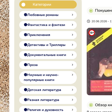
Категории
Покушени
🟢Любовные романы
20.06.2026 - 1
🟠Фантастика и фэнтези
🟢Приключения
🟠Детективы и Триллеры
🟢Документальные книги
🟠Проза
🟢Научные и научно-
популярные книги
🟠Детская литература
🟢Разная литература
Обзор кн
🟠Религия и духовность