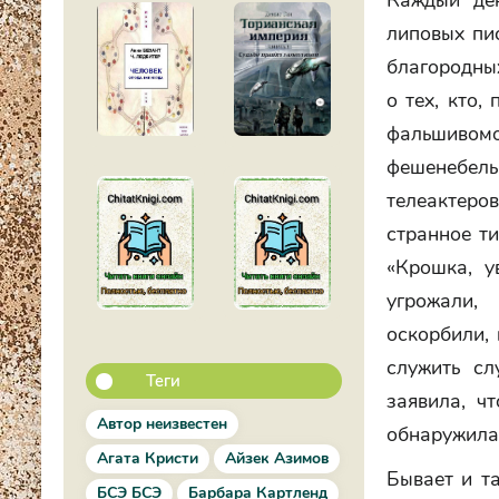
Каждый де
липовых пи
благородных
о тех, кто,
фальшивом
фешенебел
телеактеро
странное ти
«Крошка, у
угрожали,
оскорбили,
служить сл
Теги
заявила, ч
Автор неизвестен
обнаружила
Агата Кристи
Айзек Азимов
Бывает и т
БСЭ БСЭ
Барбара Картленд