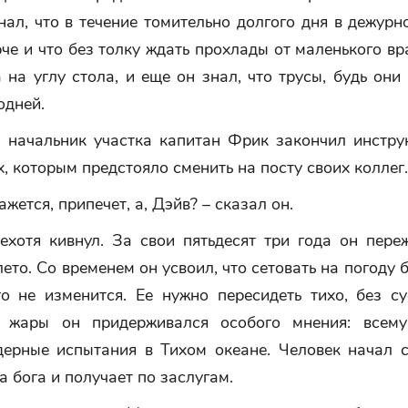
ал, что в течение томительно долгого дня в дежурн
че и что без толку ждать прохлады от маленького 
 на углу стола, и еще он знал, что трусы, будь они
одней.
а начальник участка капитан Фрик закончил инстру
, которым предстояло сменить на посту своих коллег.
ажется, припечет, а, Дэйв? – сказал он.
ехотя кивнул. За свои пятьдесят три года он пере
ето. Со временем он усвоил, что сетовать на погоду 
го не изменится. Ее нужно пересидеть тихо, без су
й жары он придерживался особого мнения: всему
дерные испытания в Тихом океане. Человек начал с
а бога и получает по заслугам.