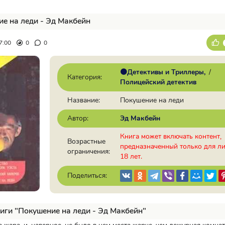
е на леди - Эд Макбейн
7:00
0
0
🟠Детективы и Триллеры
/
Категория:
Полицейский детектив
Название:
Покушение на леди
Автор:
Эд Макбейн
Книга может включать контент,
Возрастные
предназначенный только для л
ограничения:
18 лет.
Поделиться:
иги "Покушение на леди - Эд Макбейн"