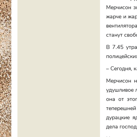
Мерчисон зн
жарче и жар
вентилятора
станут своб
В 7.45 утр
полицейских
– Сегодня, к
Мерчисон н
удушливое л
она от это
теперешне
дурацкие я
дела господ