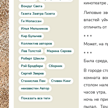
кинотеатре 
Вокруг Света
Липовые зв
Газета Завтра Газета
властей уй
Ги Мопассан
отличить от
Илья Мельников
Кир Булычев
* * *
Может, на 
Коллектив авторов
Лев Толстой
Марина Серова
* * *
Роберт Шекли
Была среда,
Рэй Брэдбери
Сборник
В городе ст
Сергей Зверев
комната во
Станислав Лем
Стивен Кинг
столом нале
неизвестен Автор
часов утра,
Показать все теги
ночь не при
пылал. Тру