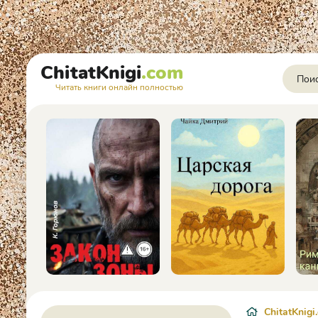
ChitatKnigi
.com
Читать книги онлайн полностью
ChitatKnigi