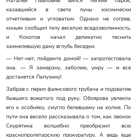
Натальи Павловны вился легкий парок,
казавшийся в свете луны космически
отчетливым и угловатым. Однако не согрев,
коньяк сообщил телу веселую вседозволенность,
и Кокотов начал деликатно теснить
захмелевшую даму вглубь беседки.
— Нет-нет, пойдемте домой! — запротестовала
она. — Я замерзну, заболею, умру — и все
достанется Лапузину!
Забрав с перил фаянсового трубача и подхватив
бывшего вожатого под руку, Обоярова увлекла
его к особняку, смугло белевшему на холме. По
пути она весело рассказывала о том, как звонок
Скурятина волшебно преобразил всю
краснопролетарскую прокуратуру. А ведь еще