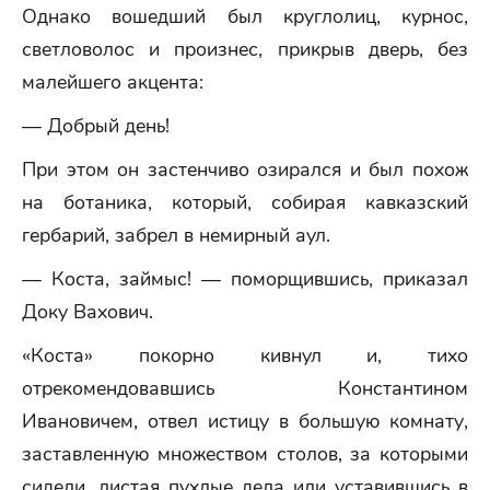
Однако вошедший был круглолиц, курнос,
светловолос и произнес, прикрыв дверь, без
малейшего акцента:
— Добрый день!
При этом он застенчиво озирался и был похож
на ботаника, который, собирая кавказский
гербарий, забрел в немирный аул.
— Коста, займыс! — поморщившись, приказал
Доку Вахович.
«Коста» покорно кивнул и, тихо
отрекомендовавшись Константином
Ивановичем, отвел истицу в большую комнату,
заставленную множеством столов, за которыми
сидели, листая пухлые дела или уставившись в