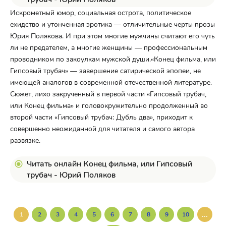
Искрометный юмор, социальная острота, политическое
ехидство и утонченная эротика — отличительные черты прозы
Юрия Полякова. И при этом многие мужчины считают его чуть
ли не предателем, а многие женщины — профессиональным
проводником по закоулкам мужской души.«Конец фильма, или
Гипсовый трубач» — завершение сатирической эпопеи, не
имеющей аналогов в современной отечественной литературе.
Сюжет, лихо закрученный в первой части «Гипсовый трубач,
или Конец фильма» и головокружительно продолженный во
второй части «Гипсовый трубач: Дубль два», приходит к
совершенно неожиданной для читателя и самого автора
развязке.
Читать онлайн Конец фильма, или Гипсовый
трубач - Юрий Поляков
...
1
2
3
4
5
6
7
8
9
10