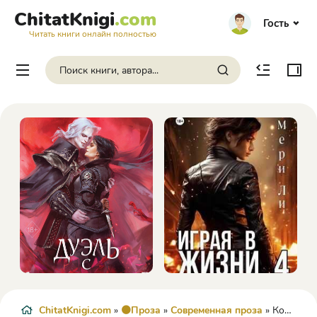
ChitatKnigi
.com
Гость
Читать книги онлайн полностью
ChitatKnigi.com
»
🟠Проза
»
Современная проза
» Конец фильма, или Гипсовый трубач - Юрий Поляков