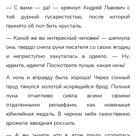
— С вами — да! — крякнул Андрей Львович с
той дурной гусаристостью, после которой
принято об пол бить хрусталь.
— Какой же вы интересный человек! — шепнула
она, твердо сняла руки писателя со своих ягодиц
и неприступно закуталась в одеяло. — Ну,
идемте, идемте! Посмотрите лучше, какая ночь!
А ночь и вправду была хороша! Через сонный
пруд тянулся золотой искрящийся брод. Полная
луна отчетливо сияла всеми своими
отдаленными рельефами, как новенькая
юбилейная медаль. В черном небе таинственно
дрожала звездная россыпь.
— А вы знаете, что в этом пруду утопилась