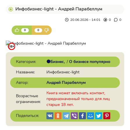
Инфобизнес-light - Андрей Парабеллум
20.06.2026 - 14:01
0
0
0
0
Категория:
🟠Бизнес
/
О бизнесе популярно
Название:
Инфобизнес-light
Автор:
Андрей Парабеллум
Книга может включать контент,
Возрастные
предназначенный только для лиц
ограничения:
старше 18 лет.
Поделиться: