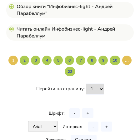
Обзор книги "Инфобизнес-light - Андрей
Парабеллум"
Читать онлайн Инфобизнес-light - Андрей
Парабеллум
...
1
2
3
4
5
6
7
8
9
10
22
Перейти на страницу:
Шрифт:
-
+
Интервал:
-
+
Закладка:
Сделать