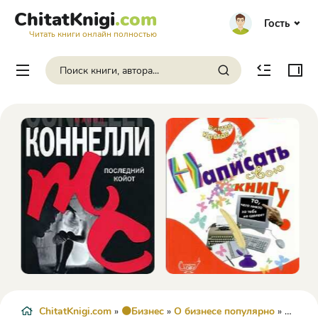
ChitatKnigi
.com
Гость
Читать книги онлайн полностью
ChitatKnigi.com
»
🟠Бизнес
»
О бизнесе популярно
» Инфобизнес-light - Андрей Парабеллум