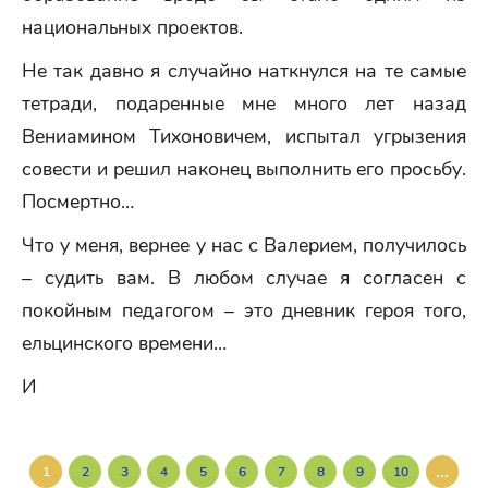
национальных проектов.
Не так давно я случайно наткнулся на те самые
тетради, подаренные мне много лет назад
Вениамином Тихоновичем, испытал угрызения
совести и решил наконец выполнить его просьбу.
Посмертно…
Что у меня, вернее у нас с Валерием, получилось
– судить вам. В любом случае я согласен с
покойным педагогом – это дневник героя того,
ельцинского времени…
И
...
1
2
3
4
5
6
7
8
9
10