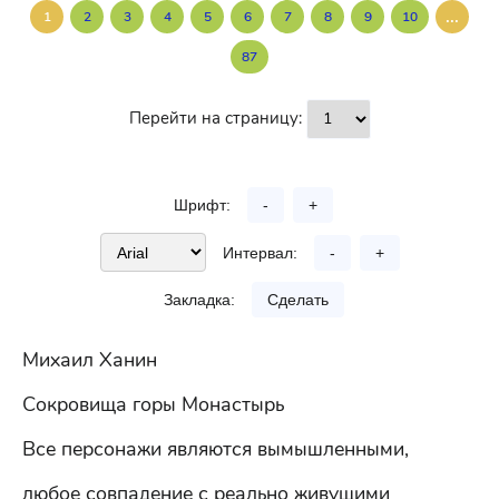
...
1
2
3
4
5
6
7
8
9
10
87
Перейти на страницу:
Шрифт:
-
+
Интервал:
-
+
Закладка:
Сделать
Михаил Ханин
Сокровища горы Монастырь
Все персонажи являются вымышленными,
любое совпадение с реально живущими