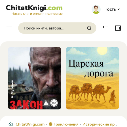
ChitatKnigi
.com
Гость
Читать книги онлайн полностью
ChitatKnigi.com
»
🟢Приключения
»
Исторические приключения