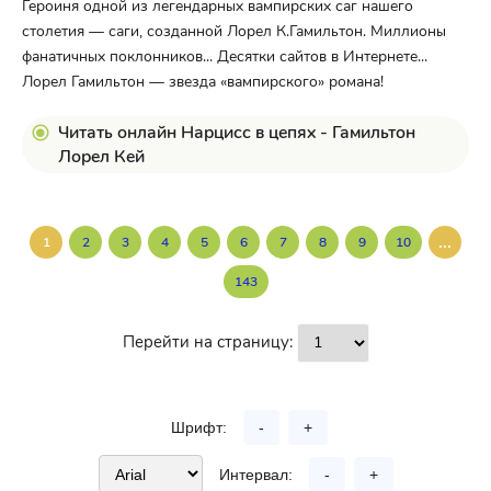
Героиня одной из легендарных вампирских саг нашего
столетия — саги, созданной Лорел К.Гамильтон. Миллионы
фанатичных поклонников... Десятки сайтов в Интернете...
Лорел Гамильтон — звезда «вампирского» романа!
Читать онлайн Нарцисс в цепях - Гамильтон
Лорел Кей
...
1
2
3
4
5
6
7
8
9
10
143
Перейти на страницу:
Шрифт:
-
+
Интервал:
-
+