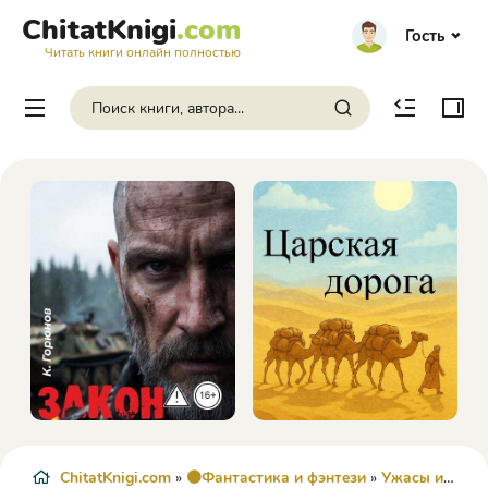
ChitatKnigi
.com
Гость
Читать книги онлайн полностью
ChitatKnigi.com
»
🟠Фантастика и фэнтези
»
Ужасы и Мистика