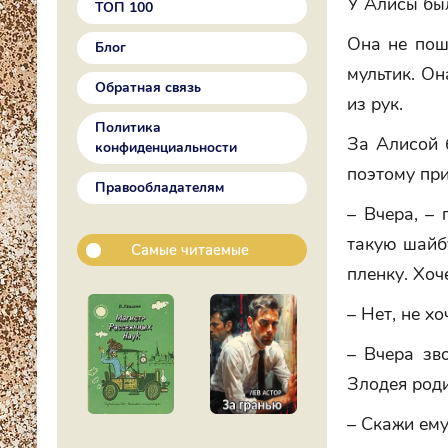
У Алисы бы
ТОП 100
Она не пош
Блог
мультик. Он
Обратная связь
из рук.
Политика
За Алисой 
конфиденциальности
поэтому при
Правообладателям
– Вчера, – 
такую шайб
Самые читаемые
пленку. Хоч
– Нет, не хо
– Вчера зв
Злодея роди
– Скажи ему