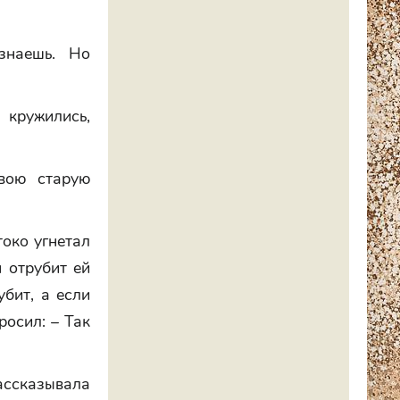
знаешь. Но
кружились,
вою старую
токо угнетал
н отрубит ей
убит, а если
росил: – Так
рассказывала