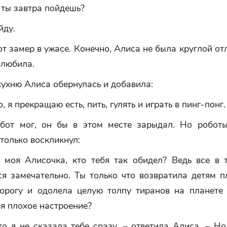
 ты завтра пойдешь?
йду.
от замер в ужасе. Конечно, Алиса не была круглой от
 любила.
кухню Алиса обернулась и добавила:
, я прекращаю есть, пить, гулять и играть в пинг-понг.
бот мог, он бы в этом месте зарыдал. Но роботы
только воскликнул:
, моя Алисочка, кто тебя так обидел? Ведь все в 
ся замечательно. Ты только что возвратила детям п
орогу и одолела целую толпу тиранов на планете
бя плохое настроение?
то я не сказала тебе сразу, – ответила Алиса. – Н