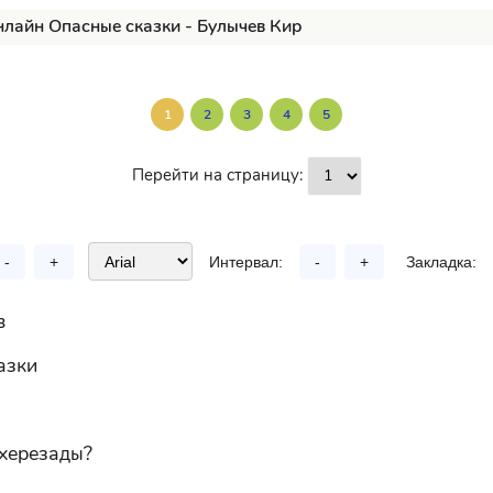
нлайн Опасные сказки - Булычев Кир
1
2
3
4
5
Перейти на страницу:
-
+
Интервал:
-
+
Закладка:
в
азки
херезады?