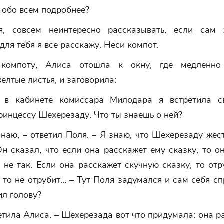
 обо всем подробнее?
я, совсем неинтересно рассказывать, если сам 
для тебя я все расскажу. Неси компот.
 компоту, Алиса отошла к окну, где медленно 
желтые листья, и заговорила:
 в кабинете комиссара Милодара я встретила с
инцессу Шехерезаду. Что ты знаешь о ней?
знаю, – ответил Поля. – Я знаю, что Шехерезаду жес
н сказал, что если она расскажет ему сказку, то о
, не так. Если она расскажет скучную сказку, то отр
 то не отрубит… – Тут Поля задумался и сам себя сп
ил голову?
ветила Алиса. – Шехерезада вот что придумала: она 