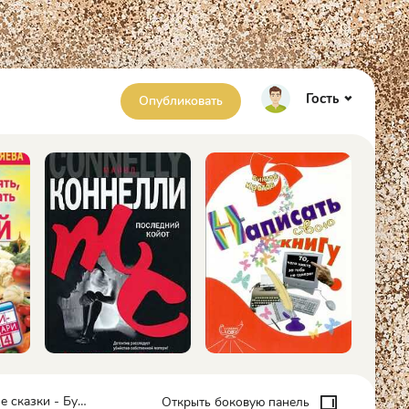
Гость
Опубликовать
азки - Булычев Кир
Открыть боковую панель