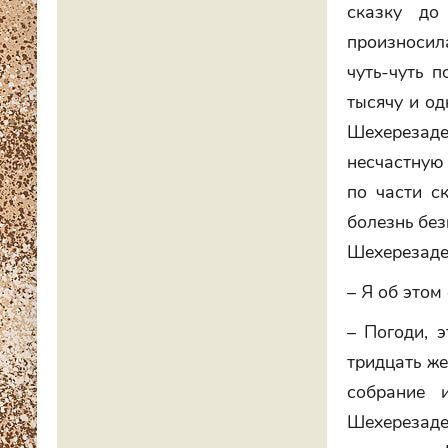
сказку до
произносила
чуть-чуть 
тысячу и од
Шехерезаде,
несчастную 
по части ск
болезнь без
Шехерезаде
– Я об этом
– Погоди, 
тридцать ж
собрание 
Шехерезаде