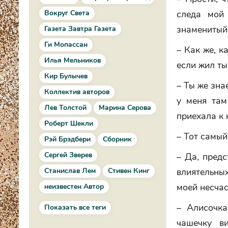
Вокруг Света
следа мой
знаменитый
Газета Завтра Газета
Ги Мопассан
– Как же, к
Илья Мельников
если жил ты
Кир Булычев
– Ты же зна
Коллектив авторов
у меня там
Лев Толстой
Марина Серова
приехала к 
Роберт Шекли
– Тот самый
Рэй Брэдбери
Сборник
Сергей Зверев
– Да, пред
Станислав Лем
Стивен Кинг
влиятельных
моей несчас
неизвестен Автор
– Алисочка
Показать все теги
чашечку в