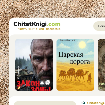
ChitatKnigi
.com
Читать книги онлайн полностью
ChitatKnigi