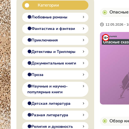
Категории
Опасные 
🟢Любовные романы
12.05.2026 - 1
🟠Фантастика и фэнтези
🟢Приключения
🟠Детективы и Триллеры
🟢Документальные книги
🟠Проза
🟢Научные и научно-
популярные книги
🟠Детская литература
🟢Разная литература
Обзор кн
🟠Религия и духовность