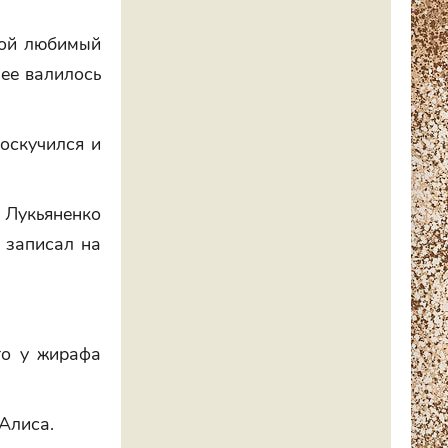
вой любимый
нее валилось
оскучился и
а Лукьяненко
 записал на
то у жирафа
 Алиса.