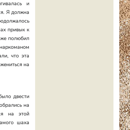
гивалась и
ся. Я должна
родолжалось
шах привык к
даже полюбил
, наркоманом
али, что эта
 жениться на
было двести
обрались на
ся на этой
самого шаха