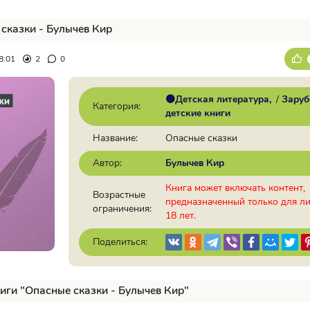
сказки - Булычев Кир
8:01
2
0
🟠Детская литература
/
Зару
Категория:
детские книги
Название:
Опасные сказки
Автор:
Булычев Кир
Книга может включать контент,
Возрастные
предназначенный только для л
ограничения:
18 лет.
Поделиться:
иги "Опасные сказки - Булычев Кир"