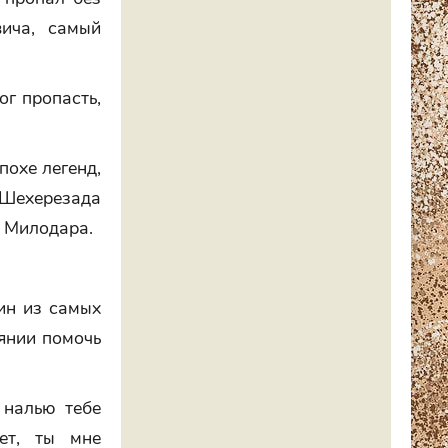
ича, самый
ог пропасть,
похе легенд,
 Шехерезада
а Милодара.
ин из самых
оянии помочь
 налью тебе
ет, ты мне