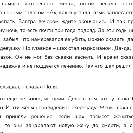
 самого интересного места, потом зевала, потя
 сонным голосом: «Ах, как я устала, язык заплетает
поспать. Завтра вечером ждите окончание». И так п
ну ночь, то есть почти три года подряд. За эти годы 
 забыл, что намеревался ее убить, можно сказать, 
девушку. Но главное – шах стал наркоманом. Да-да
азок. Он не мог без сказки заснуть. И врачи сказ
надежна и не поддается лечению. Так что шах решил
.
 слышал, – сказал Поля.
это еще не конец истории. Дело в том, что у шаха 
ен. И эти жены ненавидели Шехерезаду. Жены шаха с
и приняли решение: если шах посмеет женить
, то они зацарапают новую жену до смерти, а 