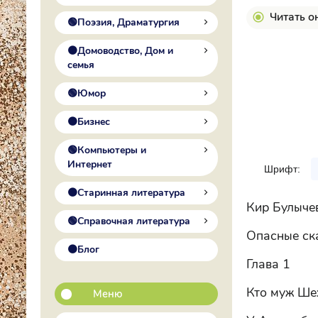
Читать о
🟢Поэзия, Драматургия
🟠Домоводство, Дом и
семья
🟢Юмор
🟠Бизнес
🟢Компьютеры и
Интернет
Шрифт:
🟠Старинная литература
Кир Булыче
🟢Справочная литература
Опасные ск
🟠Блог
Глава 1
Кто муж Ше
Меню