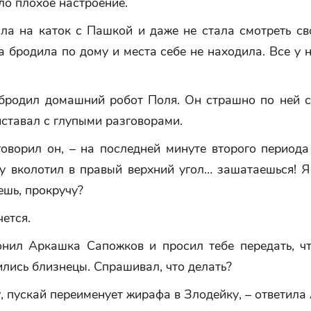
ло плохое настроение.
ла на каток с Пашкой и даже не стала смотреть с
а бродила по дому и места себе не находила. Все у 
бродил домашний робот Поля. Он страшно по ней с
ставал с глупыми разговорами.
говорил он, – на последней минуте второго период
у вколотил в правый верхний угол… зашатаешься! Я
ешь, прокручу?
чется.
онил Аркашка Сапожков и просил тебе передать, ч
лись близнецы. Спрашивал, что делать?
, пускай переименует жирафа в Злодейку, – ответила