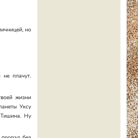
личницей, но
 не плачут.
твоей жизни
ланеты Уксу
 Тишина. Ну
о пропал без