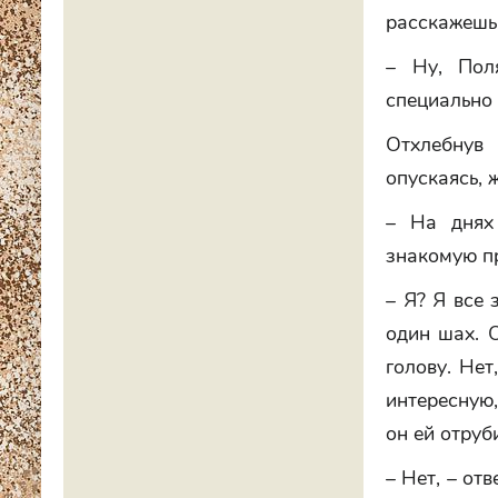
расскажешь
– Ну, Пол
специально 
Отхлебнув
опускаясь, 
– На днях
знакомую пр
– Я? Я все 
один шах. О
голову. Нет
интересную,
он ей отруб
– Нет, – от