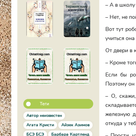
– А в школу
– Нет, не по
Вот тут роб
учиться она
От двери в 
– Кроме того
Если бы ро
Поэтому он 
– О, скажи
Теги
складывает
железную д
Автор неизвестен
откуда у те
Агата Кристи
Айзек Азимов
БСЭ БСЭ
Барбара Картленд
– Прости, ч