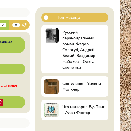
Топ месяца
К
0
0
Русский
параноидальный
бежные
роман. Федор
Сологуб, Андрей
Белый, Владимир
Набоков - Ольга
Сконечная
Святилище - Уильям
иц старше
Фолкнер
Что натворил Ву-Линг
- Алан Фостер