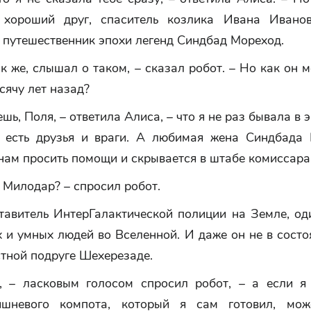
 хороший друг, спаситель козлика Ивана Иванов
 путешественник эпохи легенд Синдбад Мореход.
ак же, слышал о таком, – сказал робот. – Но как он м
сячу лет назад?
ешь, Поля, – ответила Алиса, – что я не раз бывала в э
 есть друзья и враги. А любимая жена Синдбада
нам просить помощи и скрывается в штабе комиссар
 Милодар? – спросил робот.
ставитель ИнтерГалактической полиции на Земле, од
 и умных людей во Вселенной. И даже он не в сост
тной подруге Шехерезаде.
, – ласковым голосом спросил робот, – а если я
ишневого компота, который я сам готовил, мож