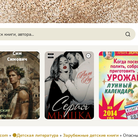
.com
»
🟠Детская литература
»
Зарубежные детские книги
» Опасные ск