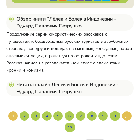
Обзор книги "Лёлек и Болек в Индонезии -
Эдуард Павлович Петрушко"
Продолжение серии юмористических рассказов о
путешествиях бесшабашных русских туристов в зарубежных
странах. Двое друзей попадают в смешные, конфузные, порой
опасные ситуации, странствуя по островам Индонезии.
Рассказ написан в развлекательном стиле с элементами
иронии и комизма.
Читать онлайн Лёлек и Болек в Индонезии -
Эдуард Павлович Петрушко
...
1
2
3
4
5
6
7
8
9
10
12