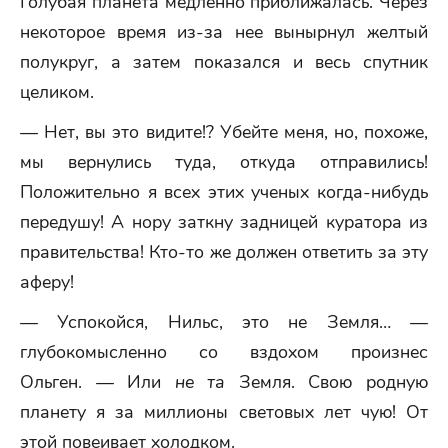
Голубая планета медленно приближалась. Через
некоторое время из-за нее вынырнул желтый
полукруг, а затем показался и весь спутник
целиком.
— Нет, вы это видите!? Убейте меня, но, похоже,
мы вернулись туда, откуда отправились!
Положительно я всех этих ученых когда-нибудь
передушу! А нору заткну задницей куратора из
правительства! Кто-то же должен ответить за эту
аферу!
— Успокойся, Нильс, это не Земля… —
глубокомысленно со вздохом произнес
Ольген. — Или
не та
Земля. Свою родную
планету я за миллионы световых лет чую! От
этой повеивает холодком.