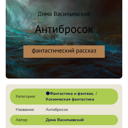
🟠Фантастика и фэнтези
/
Категория:
Космическая фантастика
Название:
Антибросок
Автор:
Дима Васильевский