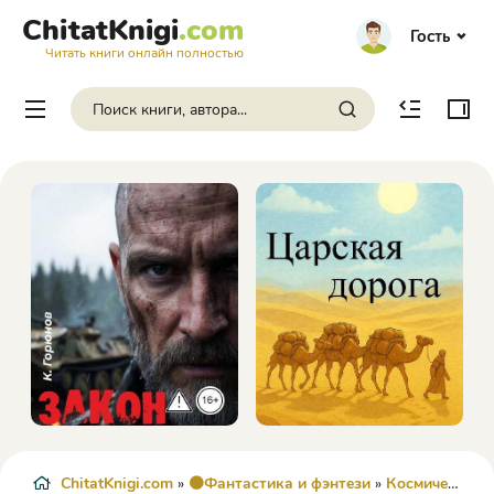
ChitatKnigi
.com
Гость
Читать книги онлайн полностью
ChitatKnigi.com
»
🟠Фантастика и фэнтези
»
Космическая фантастика