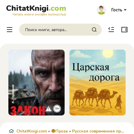
ChitatKnigi
.com
Гость
Читать книги онлайн полностью
ChitatKnigi.com
»
🟠Проза
»
Русская современная проза
» 