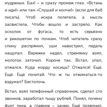
мудреных. Бах! – и сразу промеж глаз. «Встань
и иди!» или там «Слушай и молчи!» (если для баб
писать). Чтоб искра полетела, а мысль
засвистела. Чтобы вошло и застряло. Как
осколок от фугаса, то есть серьёзно
и рикошетом по почкам. Чтоб читатель сразу
спину распрямил, уши навострил, педаль
нащупал. Варежки надел, стремянку взял,
молоток заточил. Короче так. Встал, упал,
отжался. Куда морду косишь? Отжался! Ещё.
Ещё. Ещё почитай. Что ж ты отжиматься-то
вздумал? Бестолочь.
Встал, взял телефонный справочник, сделал сто
звонков, заработал тыщу рублей. Понял, почему
фунт лиха, а главное – зачем. Ещё позвонил,