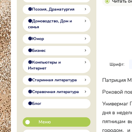
Читать о
🟢Поэзия, Драматургия
🟠Домоводство, Дом и
семья
🟢Юмор
🟠Бизнес
🟢Компьютеры и
Шрифт:
Интернет
Патриция М
🟠Старинная литература
Роковой по
🟢Справочная литература
Универмаг Г
🟠Блог
дня в недел
пятницам вы
Меню
городом, и