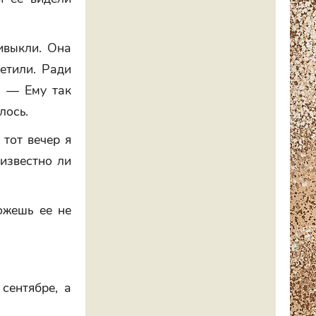
ивыкли. Она
етили. Ради
. — Ему так
лось.
тот вечер я
 известно ли
ожешь ее не
сентябре, а