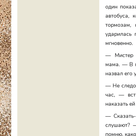
один показ
автобуса, 
тормозам, 
ударилась 
мгновенно.
— Мистер 
мама. — В г
назвал его 
— Не следов
час, — вс
наказать ей
— Сказать-
слушают? —
помню, како