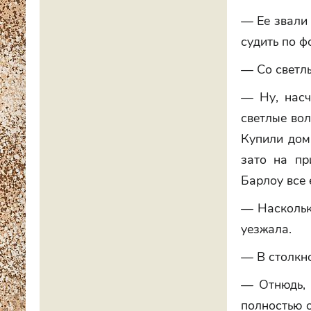
— Ее звали 
судить по фо
— Со светл
— Ну, насч
светлые вол
Купили дом
зато на пр
Барлоу все 
— Насколько
уезжала.
— В столкн
— Отнюдь, 
полностью 