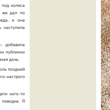
 под колеса
у же дал по
педа, и она
ь наступила
— добавила
 он публично
ная дочь.
толь поздний
о-настрого
ети кого-то
 поводке. Я