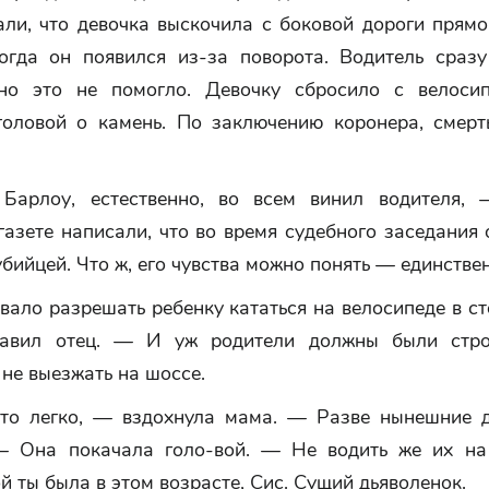
али, что девочка выскочила с боковой дороги прямо
когда он появился из-за поворота. Водитель сраз
но это не помогло. Девочку сбросило с велоси
головой о камень. По заключению коронера, смерт
Барлоу, естественно, во всем винил водителя, 
азете написали, что во время судебного заседания
убийцей. Что ж, его чувства можно понять — единствен
ало разрешать ребенку кататься на велосипеде в с
тавил отец. — И уж родители должны были строг
 не выезжать на шоссе.
то легко, — вздохнула мама. — Разве нынешние д
 Она покачала голо-вой. — Не водить же их на
й ты была в этом возрасте, Сис. Сущий дьяволенок.