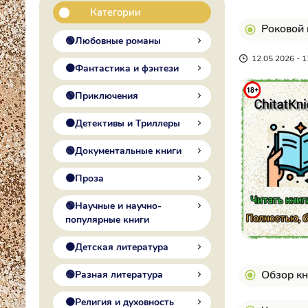
Категории
Роковой 
🟢Любовные романы
12.05.2026 - 1
🟠Фантастика и фэнтези
🟢Приключения
🟠Детективы и Триллеры
🟢Документальные книги
🟠Проза
🟢Научные и научно-
популярные книги
🟠Детская литература
Обзор кн
🟢Разная литература
🟠Религия и духовность