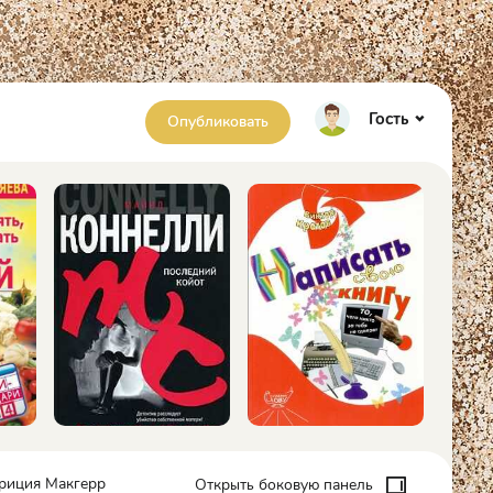
Гость
Опубликовать
триция Макгерр
Открыть боковую панель