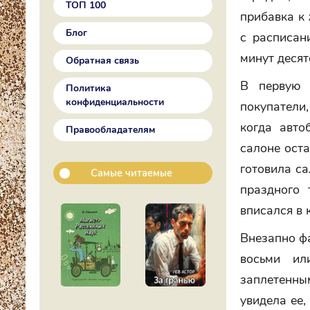
ТОП 100
прибавка к 
Блог
с расписан
минут десят
Обратная связь
В первую 
Политика
конфиденциальности
покупатели
когда авто
Правообладателям
салоне оста
готовила с
Самые читаемые
праздного 
вписался в 
Внезапно фа
восьми ил
заплетенным
увидела ее,