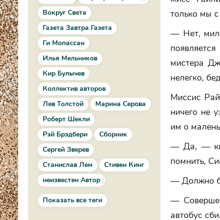
Вокруг Света
только мы с
Газета Завтра Газета
— Нет, мил
Ги Мопассан
появляется
Илья Мельников
мистера Дж
Кир Булычев
нелегко, бе
Коллектив авторов
Миссис Рай
Лев Толстой
Марина Серова
ничего не у
Роберт Шекли
им о малень
Рэй Брэдбери
Сборник
— Да, — ки
Сергей Зверев
помнить, Си
Станислав Лем
Стивен Кинг
— Должно бы
неизвестен Автор
— Совершен
Показать все теги
автобус сби