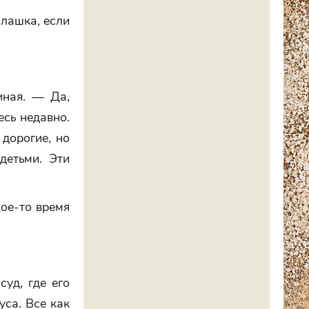
илашка, если
иная. — Да,
есь недавно.
дорогие, но
детьми. Эти
кое-то время
уд, где его
са. Все как