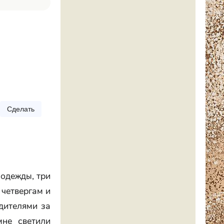
Сделать
 одежды, три
 четвергам и
одителями за
мне светили