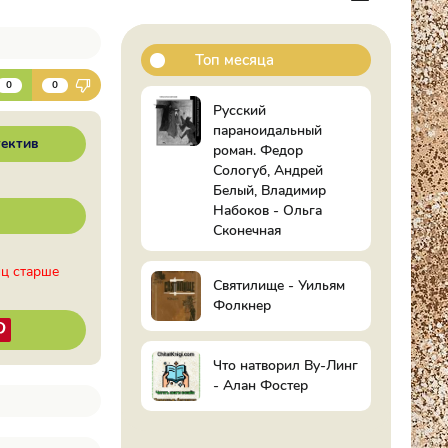
Топ месяца
К
0
0
Русский
параноидальный
ектив
роман. Федор
Сологуб, Андрей
Белый, Владимир
Набоков - Ольга
Сконечная
иц старше
Святилище - Уильям
Фолкнер
Что натворил Ву-Линг
- Алан Фостер