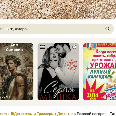
.com
»
🟠Детективы и Триллеры
»
Детектив
» Роковой поворот - Па