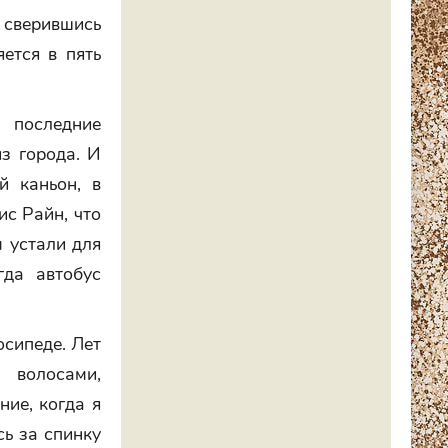
, сверившись
ется в пять
 последние
з города. И
й каньон, в
ис Райн, что
 устали для
гда автобус
осипеде. Лет
 волосами,
ние, когда я
сь за спинку