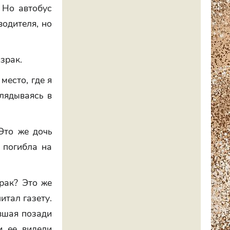
. Но автобус
водителя, но
зрак.
место, где я
глядываясь в
Это же дочь
 погибла на
зрак? Это же
итал газету.
вшая позади
и ее видели