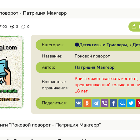
поворот - Патриция Макгерр
7:00
3
0
Категория:
🟠Детективы и Триллеры
/
Дет
Название:
Роковой поворот
Автор:
Патриция Макгерр
Книга может включать контент,
Возрастные
предназначенный только для л
ограничения:
18 лет.
Поделиться:
иги "Роковой поворот - Патриция Макгерр"