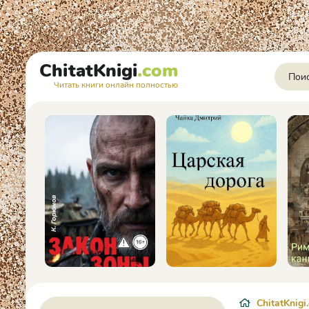
ChitatKnigi
.com
Читать книги онлайн полностью
ChitatKnigi