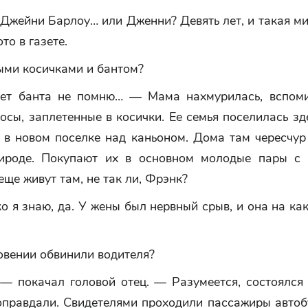
Джейни Барлоу… или Дженни? Девять лет, и такая м
то в газете.
ыми косичками и бантом?
ет банта не помню… — Мама нахмурилась, вспом
осы, заплетенные в косички. Ее семья поселилась зд
 в новом поселке над каньоном. Дома там чересчур 
ироде. Покупают их в основном молодые пары с 
еще живут там, не так ли, Фрэнк?
 я знаю, да. У жены был нервный срыв, и она на ка
овении обвинили водителя?
— покачал головой отец. — Разумеется, состоялся с
оправдали. Свидетелями проходили пассажиры автобу