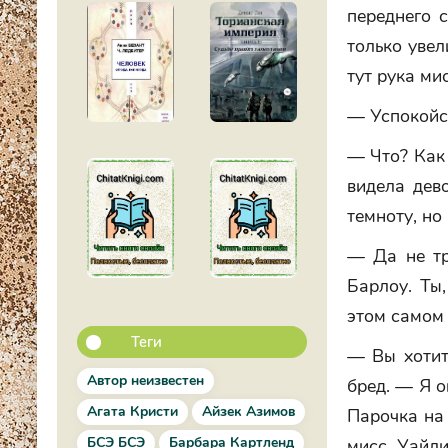
переднего с
только увел
тут рука ми
— Успокойся
— Что? Как 
видела дево
темноту, но
— Да не тр
Барлоу. Ты
этом самом
Теги
— Вы хотите
Автор неизвестен
бред. — Я о
Агата Кристи
Айзек Азимов
Парочка на
БСЭ БСЭ
Барбара Картленд
мисс Уайли