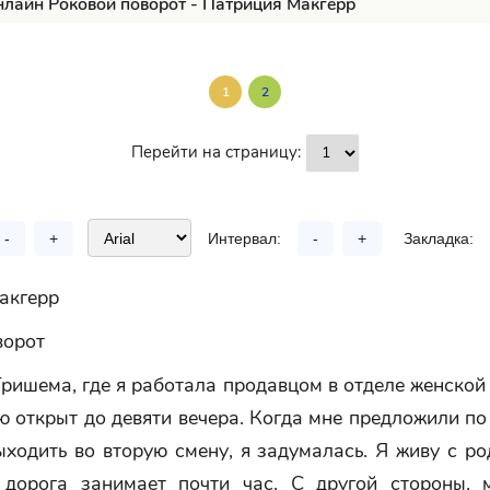
нлайн Роковой поворот - Патриция Макгерр
1
2
Перейти на страницу:
-
+
Интервал:
-
+
Закладка:
акгерр
ворот
ришема, где я работала продавцом в отделе женской
ю открыт до девяти вечера. Когда мне предложили по
ходить во вторую смену, я задумалась. Я живу с р
 дорога занимает почти час. С другой стороны, 