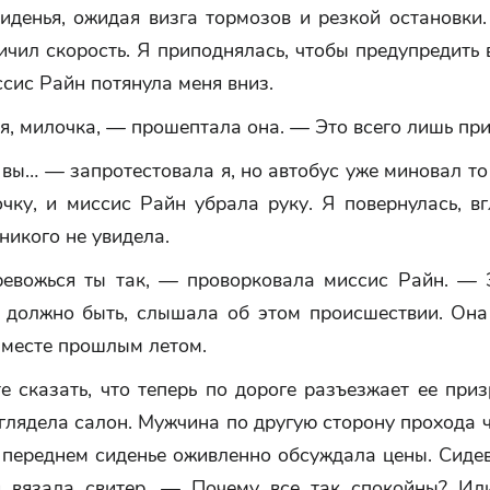
иденья, ожидая визга тормозов и резкой остановки
ичил скорость. Я приподнялась, чтобы предупредить 
ссис Райн потянула меня вниз.
, милочка, — прошептала она. — Это всего лишь при
вы… — запротестовала я, но автобус уже миновал то 
чку, и миссис Райн убрала руку. Я повернулась, в
 никого не увидела.
евожься ты так, — проворковала миссис Райн. — 
, должно быть, слышала об этом происшествии. Она
 месте прошлым летом.
 сказать, что теперь по дороге разъезжает ее при
глядела салон. Мужчина по другую сторону прохода ч
 переднем сиденье оживленно обсуждала цены. Сиде
 вязала свитер. — Почему все так спокойны? Ил