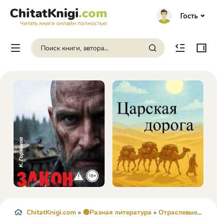
ChitatKnigi
.com
Гость
Читать книги онлайн полностью
ChitatKnigi.com
»
🟢Разная литература
»
Отраслевые издания