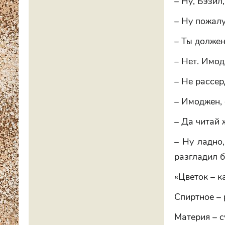
– Ну, Бэзил,
– Ну пожалу
– Ты должен
– Нет. Имод
– Не рассер
– Имоджен, 
– Да читай 
– Ну ладно,
разгладил 
«Цветок – к
Спиртное – 
Материя – с