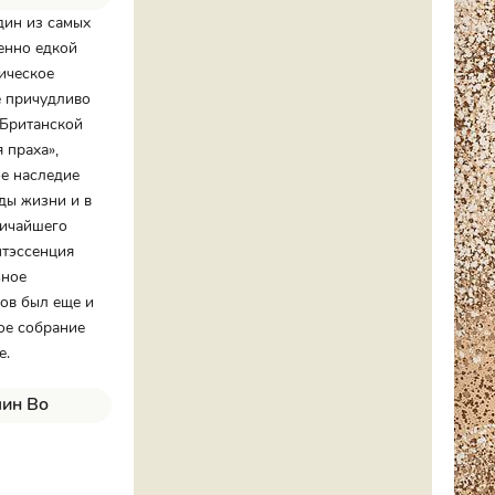
дин из самых
енно едкой
ическое
е причудливо
 Британской
 праха»,
ое наследие
ды жизни и в
личайшего
нтэссенция
ьное
тов был еще и
ое собрание
е.
лин Во