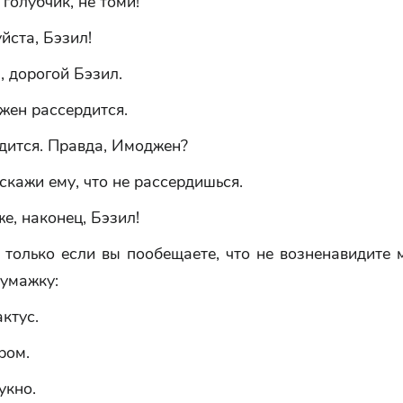
 голубчик, не томи!
йста, Бэзил!
, дорогой Бэзил.
жен рассердится.
дится. Правда, Имоджен?
скажи ему, что не рассердишься.
же, наконец, Бэзил!
 только если вы пообещаете, что не возненавидите 
бумажку:
актус.
ром.
укно.