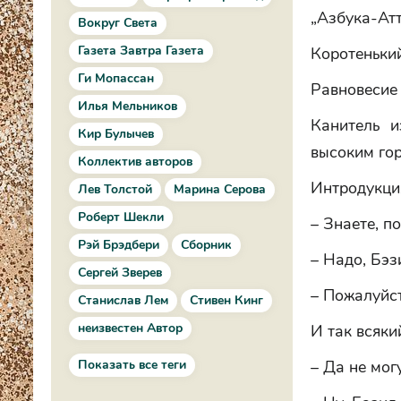
„Азбука-Ат
Вокруг Света
Газета Завтра Газета
Коротенький
Ги Мопассан
Равновесие
Илья Мельников
Канитель 
Кир Булычев
высоким го
Коллектив авторов
Интродукци
Лев Толстой
Марина Серова
Роберт Шекли
– Знаете, п
Рэй Брэдбери
Сборник
– Надо, Бэз
Сергей Зверев
– Пожалуйст
Станислав Лем
Стивен Кинг
неизвестен Автор
И так всяки
Показать все теги
– Да не могу