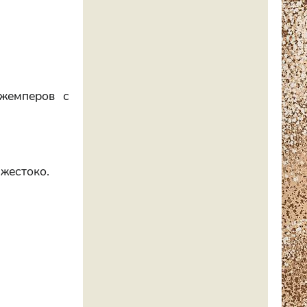
жемперов с
 жестоко.