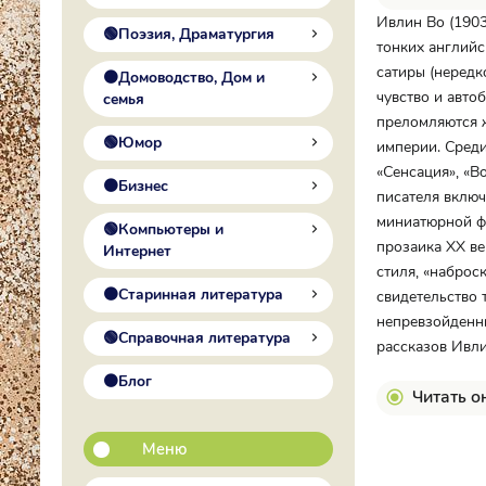
Ивлин Во (1903
🟢Поэзия, Драматургия
тонких английс
сатиры (нередк
🟠Домоводство, Дом и
чувство и авто
семья
преломляются 
🟢Юмор
империи. Среди
«Сенсация», «В
🟠Бизнес
писателя включ
миниатюрной ф
🟢Компьютеры и
прозаика ХХ ве
Интернет
стиля, «наброс
🟠Старинная литература
свидетельство 
непревзойденн
🟢Справочная литература
рассказов Ивли
🟠Блог
Читать о
Меню