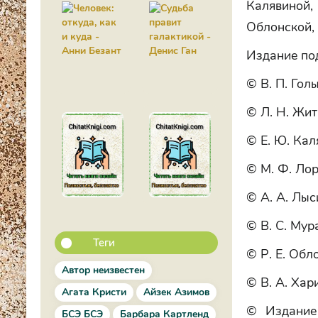
Калявиной,
Облонской,
Издание под
© В. П. Гол
© Л. Н. Жит
© Е. Ю. Кал
© М. Ф. Лор
© А. А. Лыс
© В. С. Мур
Теги
© Р. Е. Обл
Автор неизвестен
© В. А. Хар
Агата Кристи
Айзек Азимов
© Издание
БСЭ БСЭ
Барбара Картленд