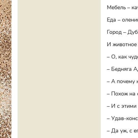
Мебель – к
Еда – олени
Город – Дуб
И животное 
– О, как чуд
– Бедняга А
– А почему 
– Похож на 
– И с этими
– Удав-конс
– Да уж, с 