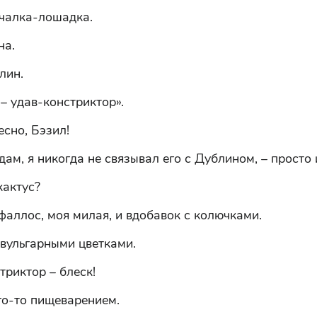
ачалка-лошадка.
на.
лин.
– удав-констриктор».
есно, Бэзил!
дам, я никогда не связывал его с Дублином, – просто 
кактус?
фаллос, моя милая, и вдобавок с колючками.
 вульгарными цветками.
триктор – блеск!
его-то пищеварением.