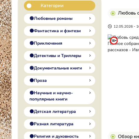
Категории
Любовь с
🟢Любовные романы
12.05.2026 - 1
🟠Фантастика и фэнтези
🟢Приключения
🟠Детективы и Триллеры
🟢Документальные книги
🟠Проза
🟢Научные и научно-
популярные книги
🟠Детская литература
🟢Разная литература
Обзор кн
🟠Религия и духовность