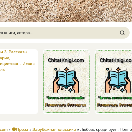
.com
»
🟠Проза
»
Зарубежная классика
» Любовь среди руин. Полное собрание р