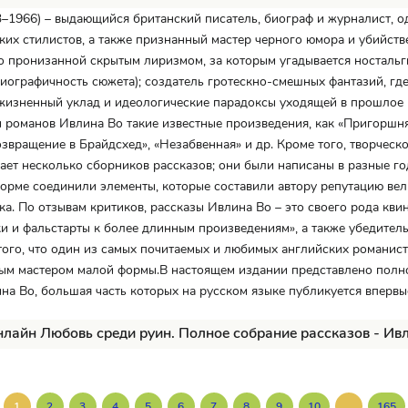
–1966) – выдающийся британский писатель, биограф и журналист, о
ких стилистов, а также признанный мастер черного юмора и убийств
о пронизанной скрытым лиризмом, за которым угадывается ностальг
биографичность сюжета); создатель гротескно-смешных фантазий, гд
жизненный уклад и идеологические парадоксы уходящей в прошлое
 романов Ивлина Во такие известные произведения, как «Пригоршня
озвращение в Брайдсхед», «Незабвенная» и др. Кроме того, творческ
ает несколько сборников рассказов; они были написаны в разные го
орме соединили элементы, которые составили автору репутацию ве
ка. По отзывам критиков, рассказы Ивлина Во – это своего рода кви
ки и фальстарты к более длинным произведениям», а также убедител
того, что один из самых почитаемых и любимых английских романис
ым мастером малой формы.В настоящем издании представлено полн
на Во, большая часть которых на русском языке публикуется впервы
нлайн Любовь среди руин. Полное собрание рассказов - Ив
...
1
2
3
4
5
6
7
8
9
10
165