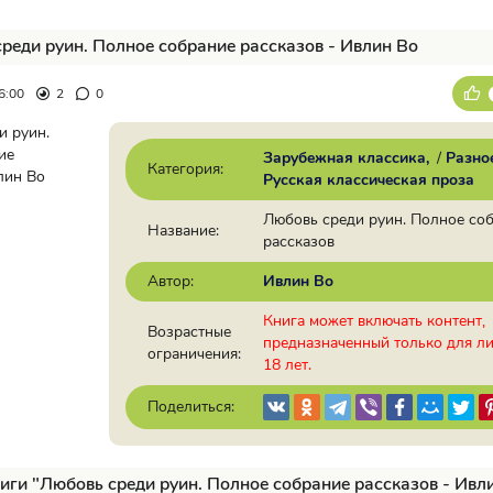
реди руин. Полное собрание рассказов - Ивлин Во
6:00
2
0
Зарубежная классика
/
Разно
Категория:
Русская классическая проза
Любовь среди руин. Полное со
Название:
рассказов
Автор:
Ивлин Во
Книга может включать контент,
Возрастные
предназначенный только для л
ограничения:
18 лет.
Поделиться:
иги "Любовь среди руин. Полное собрание рассказов - Ивл