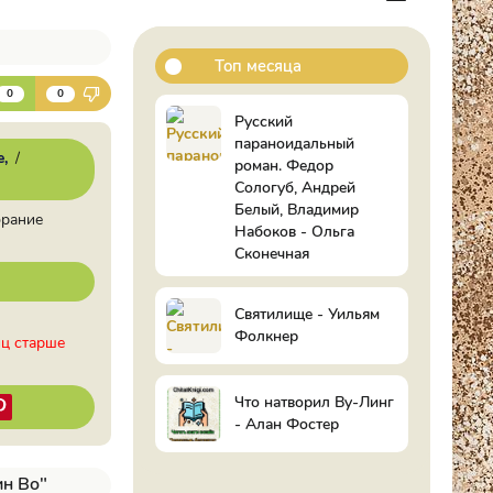
Топ месяца
К
0
0
Русский
параноидальный
е
/
роман. Федор
Сологуб, Андрей
Белый, Владимир
брание
Набоков - Ольга
Сконечная
Святилище - Уильям
Фолкнер
иц старше
Что натворил Ву-Линг
- Алан Фостер
ин Во"