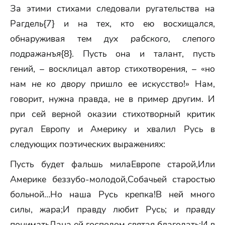
За этими стихами следовали ругательства на
Рагдель{7} и на тех, кто ею восхищался,
обнаруживая тем
дух рабского, слепого
подражанъя
{8}. Пусть она и талант, пусть
гений, – восклицал автор стихотворения, – «но
нам
не ко двору
пришло ее искусство!» Нам,
говорит, нужна правда, не в пример другим. И
при сей верной оказии стихотворный критик
ругал Европу и Америку и хвалил Русь в
следующих поэтических выражениях:
Пусть будет фальшь милаЕвропе старой,Или
Америке беззубо-молодой,Собачьей старостью
больной…Но наша Русь крепка!В ней много
силы, жара;И правду любит Русь;
и правду
понимать
Дана ей господом святая благодать;И в