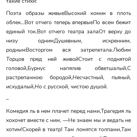
такие стихи:
Поэта образы живыеВысокий комик в плоть
облек…Вот отчего теперь
впервые
По всем бежит
единый ток.Вот отчего театра залаОт верху до
низу однимДушевным, искренним,
роднымВосторгом вся затрепетала.
Любим
Торцов пред ней живой
Стоит с
поднятой
головой,Бурнус напялив обветшалый,С
растрепанною бородой,
Несчастный, пьяный,
исхудалый,
Но с русской, чистою душой.
–
Комедия ль в нем плачет перед нами,Трагедия ль
хохочет вместе с ним, —Не знаем мы и ведать не
хотим!Скорей в театр! Там ломятся толпами,
Там