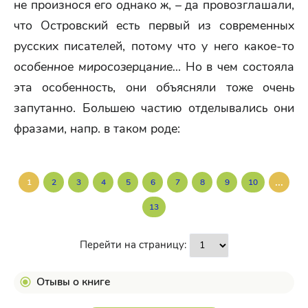
не произнося его однако ж, – да провозглашали,
что Островский есть первый из современных
русских писателей, потому что у него какое-то
особенное миросозерцание…
Но в чем состояла
эта особенность, они объясняли тоже очень
запутанно. Большею частию отделывались они
фразами, напр. в таком роде:
...
1
2
3
4
5
6
7
8
9
10
13
Перейти на страницу:
Отывы о книге