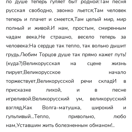
по душе теперь гуляет быт родной:
Там песня
русская свободно, звонко льется;Там человек
теперь и плачет и смеется,
Там целый мир, мир
полный и живой.
И нам, простым, смиренным
чадам века,
Не страшно, весело теперь за
человека:
На сердце так тепло, так вольно дышит
грудь.
Любим Торцов душе так прямо кажет путь!
(куда?)Великорусская на сцене жизнь
пирует,Великорусское начало
торжествует,Великорусской речи складИ в
присказке лихой, и в песне
игреливой.
Великорусский ум, великорусский
взгляд,Как Волга-матушка, широкий и
гульливый…
Тепло, привольно, любо
нам,Уставшим жить болезненным обманом!..