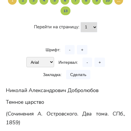
...
1
2
3
4
5
6
7
8
9
10
13
Перейти на страницу:
Шрифт:
-
+
Интервал:
-
+
Закладка:
Сделать
Николай Александрович Добролюбов
Темное царство
(Сочинения А. Островского. Два тома. СПб.,
1859)