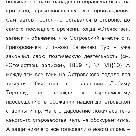
большая часть их нападений обращена была на
критиков, превозносивших его произведения.
Сам автор постоянно оставался в стороне, до
самого последнего времени, когда «Отечествен.
записки» объявили, что Островский вместе с г.
Григоровичем и г-жою Евгениею Тур – уже
закончил свою поэтическую деятельность
(см.
«Отечествен. записки», 1859 г., № VI){10}. А
между тем все-таки на Островского падала вся
тяжесть обвинения в поклонении Любиму
Торцову, во вражде к европейскому
просвещению, в обожании нашей допетровской
старины и пр. На его дарование ложилась тень
какого-то староверства, чуть не обскурантизма.
А защитники его все толковали
о новом слове,
–