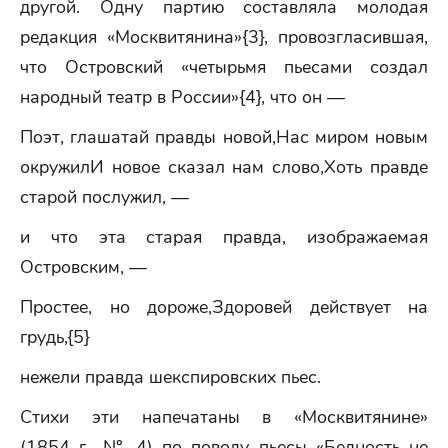
другой. Одну партию составляла молодая
редакция «Москвитянина»{3}, провозгласившая,
что Островский «четырьмя пьесами создал
народный театр в России»{4}, что он —
Поэт, глашатай правды новой,Нас миром новым
окружилИ новое сказал нам слово,Хоть правде
старой послужил, —
и что эта старая правда, изображаемая
Островским, —
Простее, но дороже,Здоровей действует на
грудь,{5}
нежели правда шекспировских пьес.
Стихи эти напечатаны в «Москвитянине»
(1854 г., № 4) по поводу пьесы «Бедность не