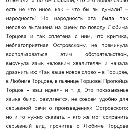
отвечали, а потом сказали, что это
новое слово
есть не что иное, как – что бы вы думали? –
народность!
Но народность эта была так
неловко вытащена на сцену по поводу Любима
Торцова и так сплетена с ним, что критика,
неблагоприятная Островскому, не преминула
воспользоваться этим обстоятельством,
высунула язык неловким хвалителям и начала
дразнить их: «Так ваше
новое слово
– в Торцове,
в Любиме Торцове, в пьянице Торцове! Пропойца
Торцов – ваш идеал» и т. д. Это показыванье
языка было, разумеется, не совсем удобно для
серьезной речи о произведениях Островского;
но и то нужно сказать, – кто же мог сохранить
серьезный вид, прочитав о Любиме Торцове