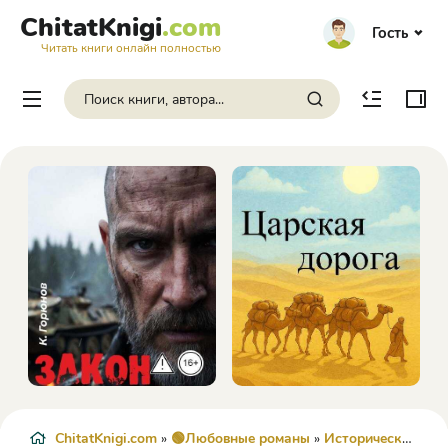
ChitatKnigi
.com
Гость
Читать книги онлайн полностью
ChitatKnigi.com
»
🟢Любовные романы
»
Исторические любовные романы