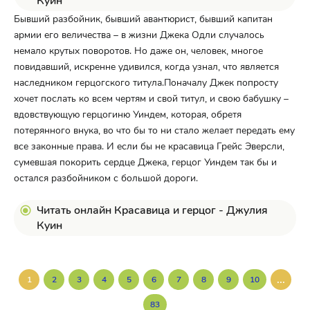
Куин"
Бывший разбойник, бывший авантюрист, бывший капитан
армии его величества – в жизни Джека Одли случалось
немало крутых поворотов. Но даже он, человек, многое
повидавший, искренне удивился, когда узнал, что является
наследником герцогского титула.Поначалу Джек попросту
хочет послать ко всем чертям и свой титул, и свою бабушку –
вдовствующую герцогиню Уиндем, которая, обретя
потерянного внука, во что бы то ни стало желает передать ему
все законные права. И если бы не красавица Грейс Эверсли,
сумевшая покорить сердце Джека, герцог Уиндем так бы и
остался разбойником с большой дороги.
Читать онлайн Красавица и герцог - Джулия
Куин
...
1
2
3
4
5
6
7
8
9
10
83