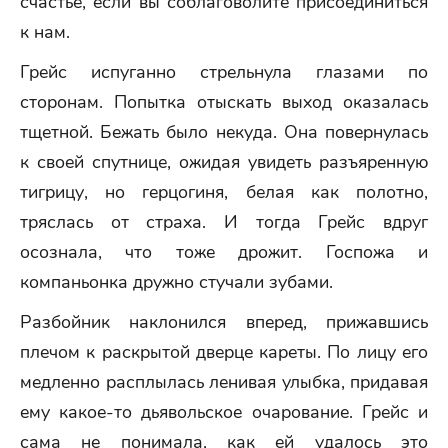
счастье, если вы соблаговолите присоединиться
к нам.
Грейс испуганно стрельнула глазами по
сторонам. Попытка отыскать выход оказалась
тщетной. Бежать было некуда. Она повернулась
к своей спутнице, ожидая увидеть разъяренную
тигрицу, но герцогиня, белая как полотно,
тряслась от страха. И тогда Грейс вдруг
осознала, что тоже дрожит. Госпожа и
компаньонка дружно стучали зубами.
Разбойник наклонился вперед, прижавшись
плечом к раскрытой дверце кареты. По лицу его
медленно расплылась ленивая улыбка, придавая
ему какое-то дьявольское очарование. Грейс и
сама не понимала, как ей удалось это