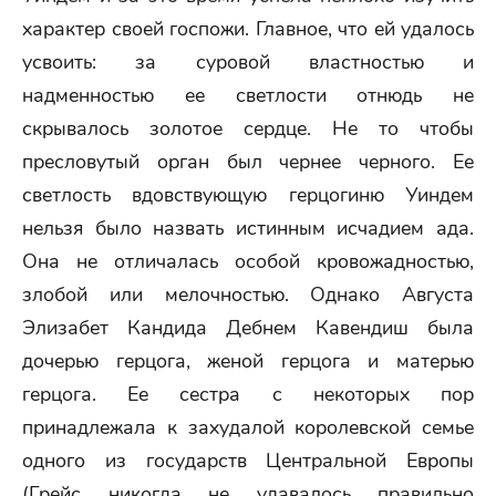
характер своей госпожи. Главное, что ей удалось
усвоить: за суровой властностью и
надменностью ее светлости отнюдь не
скрывалось золотое сердце. Не то чтобы
пресловутый орган был чернее черного. Ее
светлость вдовствующую герцогиню Уиндем
нельзя было назвать истинным исчадием ада.
Она не отличалась особой кровожадностью,
злобой или мелочностью. Однако Августа
Элизабет Кандида Дебнем Кавендиш была
дочерью герцога, женой герцога и матерью
герцога. Ее сестра с некоторых пор
принадлежала к захудалой королевской семье
одного из государств Центральной Европы
(Грейс никогда не удавалось правильно