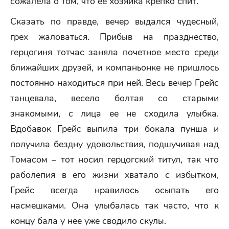
сожалела о том, что ее хозяйка крепко спит.
Сказать по правде, вечер выдался чудесный,
грех жаловаться. Прибыв на празднество,
герцогиня тотчас заняла почетное место среди
ближайших друзей, и компаньонке не пришлось
постоянно находиться при ней. Весь вечер Грейс
танцевала, весело болтая со старыми
знакомыми, с лица ее не сходила улыбка.
Вдобавок Грейс выпила три бокала пунша и
получила бездну удовольствия, подшучивая над
Томасом – тот носил герцогский титул, так что
раболепия в его жизни хватало с избытком,
Грейс всегда нравилось осыпать его
насмешками. Она улыбалась так часто, что к
концу бала у нее уже сводило скулы.