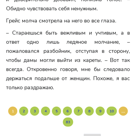
Обидно чувствовать себя ненужным.
Грейс молча смотрела на него во все глаза.
– Стараешься быть вежливым и учтивым, а в
ответ одно лишь ледяное молчание, –
пожаловался разбойник, отступая в сторону,
чтобы дамы могли выйти из кареты. – Вот так
всегда. Откровенно говоря, мне бы следовало
держаться подальше от женщин. Похоже, я вас
только раздражаю.
...
1
2
3
4
5
6
7
8
9
10
83