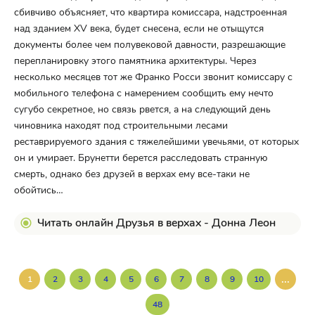
сбивчиво объясняет, что квартира комиссара, надстроенная
над зданием XV века, будет снесена, если не отыщутся
документы более чем полувековой давности, разрешающие
перепланировку этого памятника архитектуры. Через
несколько месяцев тот же Франко Росси звонит комиссару с
мобильного телефона с намерением сообщить ему нечто
сугубо секретное, но связь рвется, а на следующий день
чиновника находят под строительными лесами
реставрируемого здания с тяжелейшими увечьями, от которых
он и умирает. Брунетти берется расследовать странную
смерть, однако без друзей в верхах ему все-таки не
обойтись…
Читать онлайн Друзья в верхах - Донна Леон
...
1
2
3
4
5
6
7
8
9
10
48