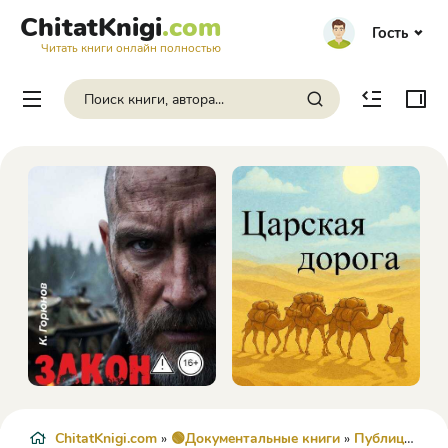
ChitatKnigi
.com
Гость
Читать книги онлайн полностью
ChitatKnigi.com
»
🟢Документальные книги
»
Публицистика