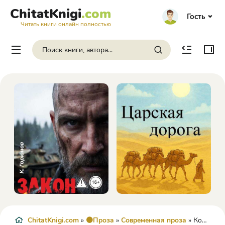
ChitatKnigi
.com
Гость
Читать книги онлайн полностью
ChitatKnigi.com
»
🟠Проза
»
Современная проза
» Конец сезона - Доррис Дёрри