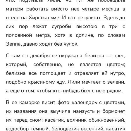
что, подумала Лили, но тут же пообещала
матери работать вместо нее четыре месяца в
отеле на Хиршхальме. И вот результат. Здесь до
сих пор лежат сугробы высотою в три с
половиной метра, хотя в долине, по словам
Зеппа, давно ходят без чулок.
С самого декабря ее окружала белизна — цвет,
который, собственно, не является цветом;
белизна все поглощает и отравляет ей нутро,
подобно крысиному яду. Лили мечтает о зелени,
а еще о том, чтобы кто-нибудь был с нею рядом.
В ее каморке висит фото календарь с цветами,
их названия она выучила наизусть и бормочет
их перед сном: касатик, волчник обыкновенный,
водосбор темный, белоцветик весенний, касатик